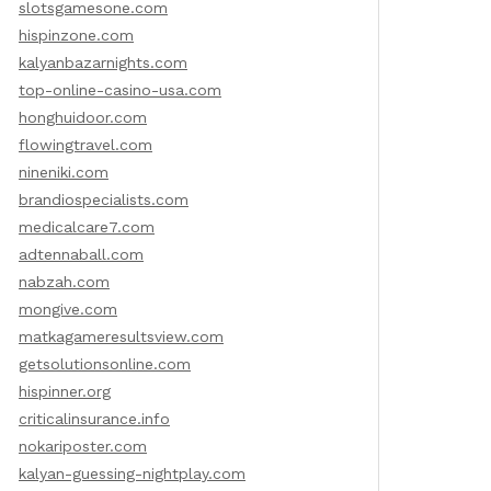
slotsgamesone.com
hispinzone.com
kalyanbazarnights.com
top-online-casino-usa.com
honghuidoor.com
flowingtravel.com
nineniki.com
brandiospecialists.com
medicalcare7.com
adtennaball.com
nabzah.com
mongive.com
matkagameresultsview.com
getsolutionsonline.com
hispinner.org
criticalinsurance.info
nokariposter.com
kalyan-guessing-nightplay.com