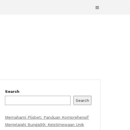
Search
Search
Memahami Plisbet: Panduan Komprehensif
Menjelajahi Bunga99: Keistimewaan Unik