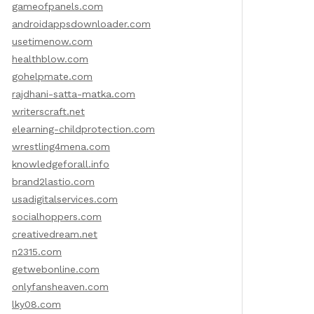
gameofpanels.com
androidappsdownloader.com
usetimenow.com
healthblow.com
gohelpmate.com
rajdhani-satta-matka.com
writerscraft.net
elearning-childprotection.com
wrestling4mena.com
knowledgeforall.info
brand2lastio.com
usadigitalservices.com
socialhoppers.com
creativedream.net
n2315.com
getwebonline.com
onlyfansheaven.com
lky08.com