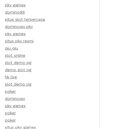
pkv games
domino99
situs slot terpercaya
dominoqq pkv
pkv games
situs pkv resmi
qiu qiu
slot online
slot demo pg
demo slot pg
hk live
slot demo pg
poker
dominoqq
pkv games
poker
poker
situs pkv games