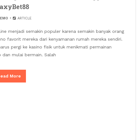
axyBet88
DEMO
ARTICLE
nline menjadi semakin populer karena semakin banyak orang
no favorit mereka dari kenyamanan rumah mereka sendiri.
arus pergi ke kasino fisik untuk menikmati permainan
 dan mulai bermain. Salah
ead More