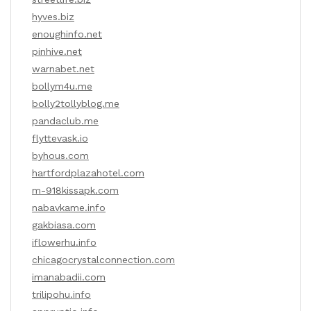
hyves.biz
enoughinfo.net
pinhive.net
warnabet.net
bollym4u.me
bolly2tollyblog.me
pandaclub.me
flyttevask.io
byhous.com
hartfordplazahotel.com
m-918kissapk.com
nabavkame.info
gakbiasa.com
iflowerhu.info
chicagocrystalconnection.com
imanabadii.com
trilipohu.info