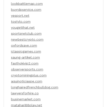
lookbattlemap.com
buyrdpservice.com
yesport.net
tostylo.com
yougetthat.net
sportsnetclub.com
newbestcrypto.com
oxfordsave.com
iclassicgames.com
saung-artikel.com
fasthokivip2.com
observersports.com
cryptominingplus.com
aquinoticiaspe.com
longhairedfrenchbulldog.com
lawyersforhire.co
businemarket.com
matahari88play.net