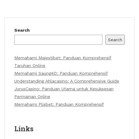
Search
Search
Memahami Majestibet: Panduan Komprehensif
Taruhan Online
Memahami Saung4D: Panduan Komprehensif
Understanding Ahlacasino: A Comprehensive Guide
JurusCasino: Panduan Utama untuk Kesuksesan
Permainan Online
Memahami Plisbet: Panduan Komprehensif
Links