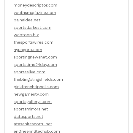
moneydescriptor.com
youthsmagazine.com
painaidee.net
sportsdarkest.com
webtoon.biz
thesportswires.com
hyungpro.com
sportingnewsnet.com
sportstime24day.com
sporteslive.com
theblingblingshields.com
pinkfrenchtipnails.com
newgamestv.com
sportsgallerys.com
sportsmirrors.net
datasports.net
atasehirescortu.net
engineeringtechub.com