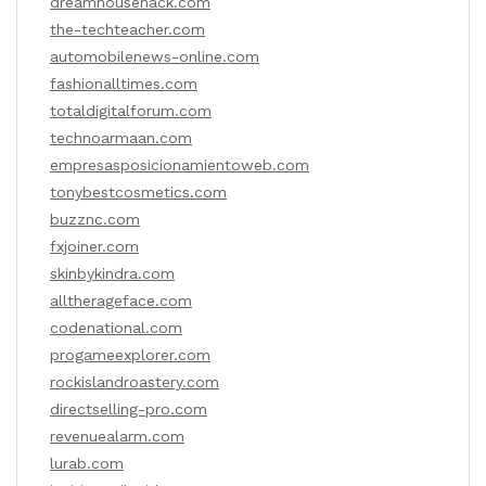
dreamhousehack.com
the-techteacher.com
automobilenews-online.com
fashionalltimes.com
totaldigitalforum.com
technoarmaan.com
empresasposicionamientoweb.com
tonybestcosmetics.com
buzznc.com
fxjoiner.com
skinbykindra.com
alltherageface.com
codenational.com
progameexplorer.com
rockislandroastery.com
directselling-pro.com
revenuealarm.com
lurab.com