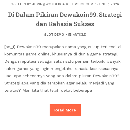
WRITTEN BY
ADMIN@WONDERGADGETSSHOP.COM
JUNE 7, 2026
Di Dalam Pikiran Dewakoin99: Strategi
dan Rahasia Sukses
SLOT DEMO
ARTICLE
[ad_1] Dewakoin99 merupakan nama yang cukup terkenal di
komunitas game online, khususnya di dunia game strategi.
Dengan reputasi sebagai salah satu pemain terbaik, banyak
calon gamer yang ingin mengetahui rahasia kesuksesannya.
Jadi apa sebenarnya yang ada dalam pikiran Dewakoin99?
Strategi apa yang dia terapkan agar selalu menjadi yang
teratas? Mari kita lihat lebih dekat beberapa
Read More