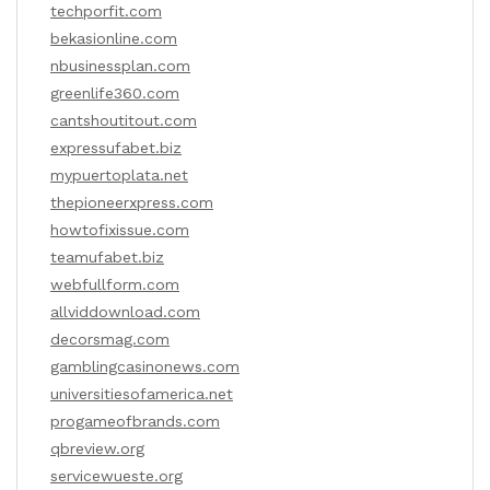
techporfit.com
bekasionline.com
nbusinessplan.com
greenlife360.com
cantshoutitout.com
expressufabet.biz
mypuertoplata.net
thepioneerxpress.com
howtofixissue.com
teamufabet.biz
webfullform.com
allviddownload.com
decorsmag.com
gamblingcasinonews.com
universitiesofamerica.net
progameofbrands.com
qbreview.org
servicewueste.org