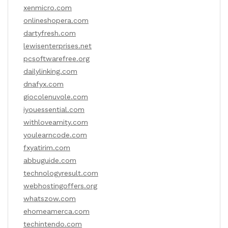
xenmicro.com
onlineshopera.com
dartyfresh.com
lewisenterprises.net
pcsoftwarefree.org
dailylinking.com
dnafyx.com
giocolenuvole.com
iyouessential.com
withloveamity.com
youlearncode.com
fxyatirim.com
abbuguide.com
technologyresult.com
webhostingoffers.org
whatszow.com
ehomeamerca.com
techintendo.com