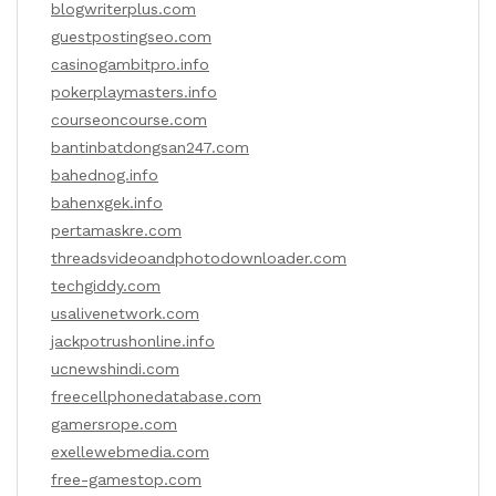
blogwriterplus.com
guestpostingseo.com
casinogambitpro.info
pokerplaymasters.info
courseoncourse.com
bantinbatdongsan247.com
bahednog.info
bahenxgek.info
pertamaskre.com
threadsvideoandphotodownloader.com
techgiddy.com
usalivenetwork.com
jackpotrushonline.info
ucnewshindi.com
freecellphonedatabase.com
gamersrope.com
exellewebmedia.com
free-gamestop.com