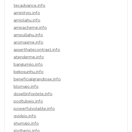
tecadvance.info
aminityio.info
amiolahu.info
ampacheme.info
ampullahu.info
aromaxme.info
asserthatecontrast.info
atenderme.info
bangumiio.info
bekosunhu.info
beneficialgrandiose.info
blomaio.info
dosellinfoplete.info
podtubeio.info
powerfulvolatile.info
qvidsio.info
shumaio.info
slotherio.info