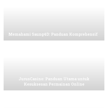
Memahami Saung4D: Panduan Komprehensif
JurusCasino: Panduan Utama untuk
Kesuksesan Permainan Online