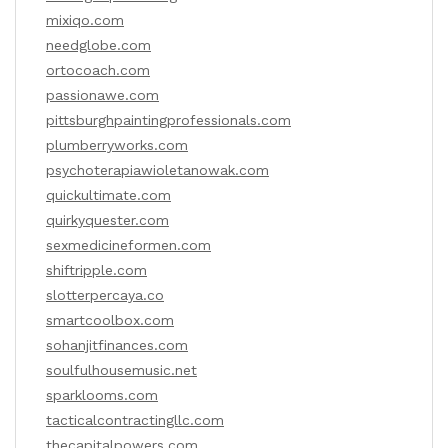
mixiqo.com
needglobe.com
ortocoach.com
passionawe.com
pittsburghpaintingprofessionals.com
plumberryworks.com
psychoterapiawioletanowak.com
quickultimate.com
quirkyquester.com
sexmedicineformen.com
shiftripple.com
slotterpercaya.co
smartcoolbox.com
sohanjitfinances.com
soulfulhousemusic.net
sparklooms.com
tacticalcontractingllc.com
thecapitalpowers.com