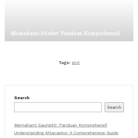
Memahami Plisbet: Panduan Komprehensif
Tags:
slot
Search
Search
Memahami Saung4D: Panduan Komprehensif
Understanding Ahlacasino: A Comprehensive Guide