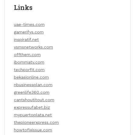
Links
uae-times.com
gamerifys.com
inspiratif.net
vsmsnetworks.com
offthem.com
ibommatv.com
techporfit.com
bekasionline.com
nbusinessplan.com
greenlife360.com
cantshoutitout.com
expressufabet.biz
mypuertoplata.net
thepioneerxpress.com
howtofixissue.com