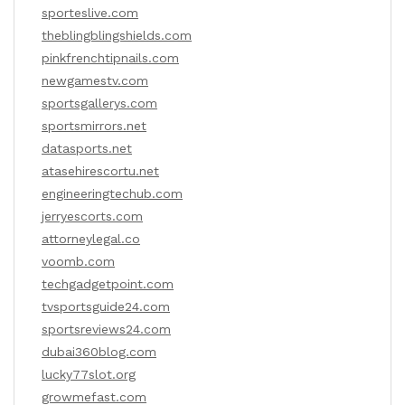
sporteslive.com
theblingblingshields.com
pinkfrenchtipnails.com
newgamestv.com
sportsgallerys.com
sportsmirrors.net
datasports.net
atasehirescortu.net
engineeringtechub.com
jerryescorts.com
attorneylegal.co
voomb.com
techgadgetpoint.com
tvsportsguide24.com
sportsreviews24.com
dubai360blog.com
lucky77slot.org
growmefast.com