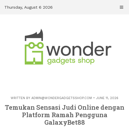
Skip
Thursday, August 6 2026
to
content
WRITTEN BY
ADMIN@WONDERGADGETSSHOP.COM
JUNE 11, 2026
Temukan Sensasi Judi Online dengan
Platform Ramah Pengguna
GalaxyBet88