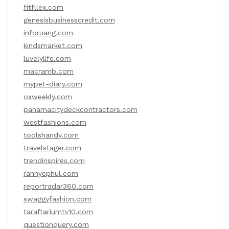
fitfllex.com
genesisbusinesscredit.com
inforuang.com
kindsmarket.com
luvelylife.com
macramb.com
mypet-diary.com
oxweekly.com
panamacitydeckcontractors.com
westfashions.com
toolshandy.com
travelstager.com
trendinspires.com
rannyephul.com
reportradar360.com
swaggyfashion.com
taraftariumtv10.com
questionquery.com