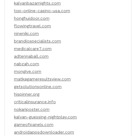
kalyanbazarnights.com
top-online-casino-usa.com
honghuidoor.com
flowingtravel.com
nineniki.com
brandiospecialists.com
medicalcare7.com
adtennaball.com
nabzah.com
mongive.com
matkagameresultsview.com
getsolutionsonline.com
hispinner.org
criticalinsurance.info
nokariposter.com
kalyan-guessing-nightplay.com
gameofpanels.com
androidappsdownloader.com