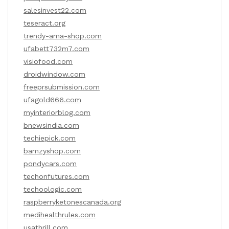
salesinvest22.com
teseract.org
trendy-ama-shop.com
ufabett732m7.com
visiofood.com
droidwindow.com
freeprsubmission.com
ufagold666.com
myinteriorblog.com
bnewsindia.com
techiepick.com
bamzyshop.com
pondycars.com
techonfutures.com
techoologic.com
raspberryketonescanada.org
medihealthrules.com
usathrill.com