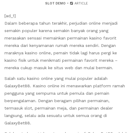
SLOT DEMO
ARTICLE
[ad_1]
Dalam beberapa tahun terakhir, perjudian online menjadi
semakin populer karena semakin banyak orang yang
merasakan sensasi memainkan permainan kasino favorit
mereka dari kenyamanan rumah mereka sendiri. Dengan
maraknya kasino online, pemain tidak lagi harus pergi ke
kasino fisik untuk menikmati permainan favorit mereka –
mereka cukup masuk ke situs web dan mulai bermain.
Salah satu kasino online yang mulai populer adalah
GalaxyBet88. Kasino online ini menawarkan platform ramah
pengguna yang sempurna untuk pemula dan pemain
berpengalaman. Dengan beragam pilihan permainan,
termasuk slot, permainan meja, dan permainan dealer
langsung, selalu ada sesuatu untuk semua orang di
GalaxyBet88.