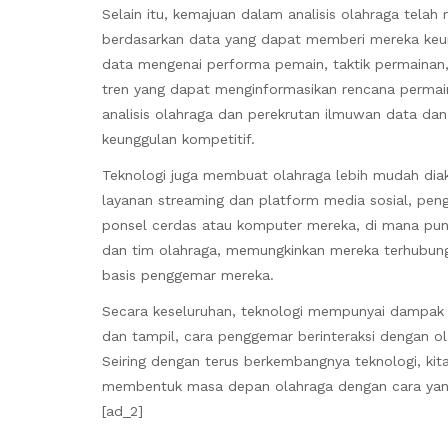
Selain itu, kemajuan dalam analisis olahraga tel
berdasarkan data yang dapat memberi mereka keun
data mengenai performa pemain, taktik permainan, 
tren yang dapat menginformasikan rencana perma
analisis olahraga dan perekrutan ilmuwan data dan
keunggulan kompetitif.
Teknologi juga membuat olahraga lebih mudah dia
layanan streaming dan platform media sosial, pen
ponsel cerdas atau komputer mereka, di mana pun 
dan tim olahraga, memungkinkan mereka terhubu
basis penggemar mereka.
Secara keseluruhan, teknologi mempunyai dampak b
dan tampil, cara penggemar berinteraksi dengan ol
Seiring dengan terus berkembangnya teknologi, kit
membentuk masa depan olahraga dengan cara yang
[ad_2]