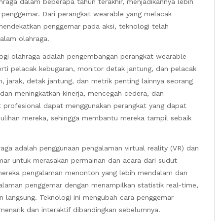
ahraga dalam beberapa tahun terakhir, menjadikannya lebih
an penggemar. Dari perangkat wearable yang melacak
 mendekatkan penggemar pada aksi, teknologi telah
dalam olahraga.
ologi olahraga adalah pengembangan perangkat wearable
rti pelacak kebugaran, monitor detak jantung, dan pelacak
jarak, detak jantung, dan metrik penting lainnya seorang
s dan meningkatkan kinerja, mencegah cedera, dan
et profesional dapat menggunakan perangkat yang dapat
ulihan mereka, sehingga membantu mereka tampil sebaik
aga adalah penggunaan pengalaman virtual reality (VR) dan
ar untuk merasakan permainan dan acara dari sudut
mereka pengalaman menonton yang lebih mendalam dan
engalaman penggemar dengan menampilkan statistik real-time,
ran langsung. Teknologi ini mengubah cara penggemar
menarik dan interaktif dibandingkan sebelumnya.