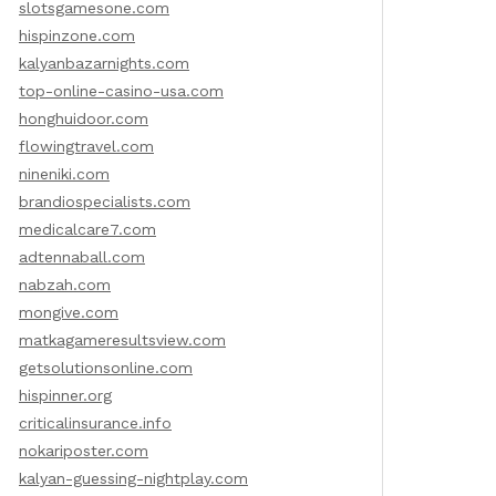
slotsgamesone.com
hispinzone.com
kalyanbazarnights.com
top-online-casino-usa.com
honghuidoor.com
flowingtravel.com
nineniki.com
brandiospecialists.com
medicalcare7.com
adtennaball.com
nabzah.com
mongive.com
matkagameresultsview.com
getsolutionsonline.com
hispinner.org
criticalinsurance.info
nokariposter.com
kalyan-guessing-nightplay.com