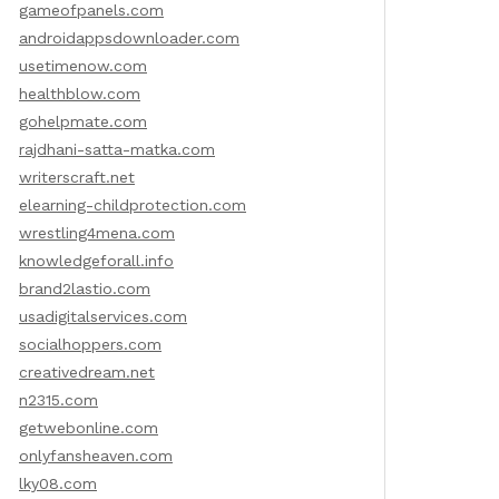
gameofpanels.com
androidappsdownloader.com
usetimenow.com
healthblow.com
gohelpmate.com
rajdhani-satta-matka.com
writerscraft.net
elearning-childprotection.com
wrestling4mena.com
knowledgeforall.info
brand2lastio.com
usadigitalservices.com
socialhoppers.com
creativedream.net
n2315.com
getwebonline.com
onlyfansheaven.com
lky08.com