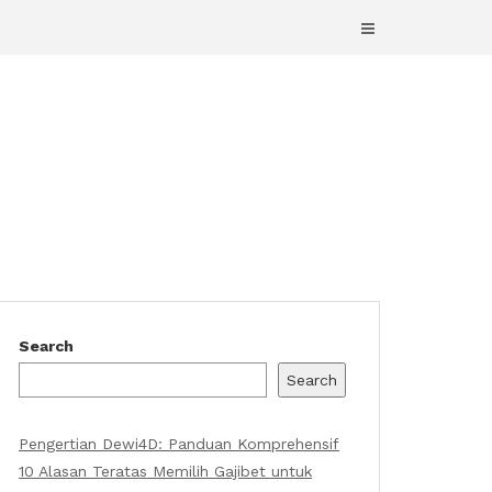
Search
Search
Pengertian Dewi4D: Panduan Komprehensif
10 Alasan Teratas Memilih Gajibet untuk