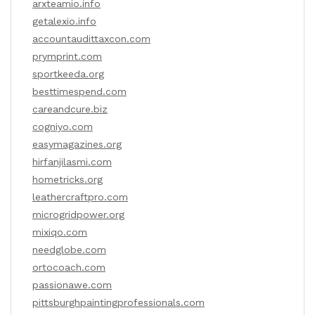
arxteamio.info
getalexio.info
accountaudittaxcon.com
prymprint.com
sportkeeda.org
besttimespend.com
careandcure.biz
cogniyo.com
easymagazines.org
hirfanjilasmi.com
hometricks.org
leathercraftpro.com
microgridpower.org
mixiqo.com
needglobe.com
ortocoach.com
passionawe.com
pittsburghpaintingprofessionals.com