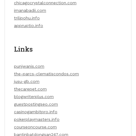
chicagocrystalconnection.com
imanabadii.com
trilipohu.info
appruptio.info
Links
punjwanis.com
the-parcs-clematiscondos.com
jusu-gb.com
thecarepet.com
blogwriterplus.com
guestpostingseo.com
casinogambitpro.info
pokerplaymasters.info
courseoncourse.com
bantinbatdongsan247.com