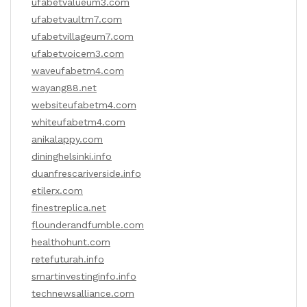
ufabetvalueum3.com
ufabetvaultm7.com
ufabetvillageum7.com
ufabetvoicem3.com
waveufabetm4.com
wayang88.net
websiteufabetm4.com
whiteufabetm4.com
anikalappy.com
dininghelsinki.info
duanfrescariverside.info
etilerx.com
finestreplica.net
flounderandfumble.com
healthohunt.com
retefuturah.info
smartinvestinginfo.info
technewsalliance.com