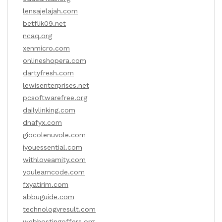
lensajelajah.com
betflik09.net
ncaq.org
xenmicro.com
onlineshopera.com
dartyfresh.com
lewisenterprises.net
pcsoftwarefree.org
dailylinking.com
dnafyx.com
giocolenuvole.com
iyouessential.com
withloveamity.com
youlearncode.com
fxyatirim.com
abbuguide.com
technologyresult.com
webhostingoffers.org