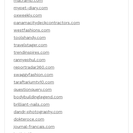
macramb.com
mypet-diary.com
oxweekly.com
panamacitydeckcontractors.com
westfashions.com
toolshandy.com
travelstager.com
trendinspires.com
rannyephul.com
reportradar360.com
swaggyfashion.com
taraftariumtv10.com
questionquery.com
bodybuildinglegend.com
brilliant-nails.com
dandr-photography.com
dokteroce.com
journal-francais.com