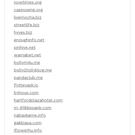
nowtimes.org
casinoeing.org
livemocha.biz
streetlife.biz
hyves.biz
enoughinfo.net
pinhive.net
warnabet.net
bollym4u.me
bolly2tollyblog.me
pandaclub.me
flyttevask.io
byhous.com
hartfordplazahotel.com
m-918kissapk.com
nabavkame.info
gakbiasa.com
iflowerhu.info