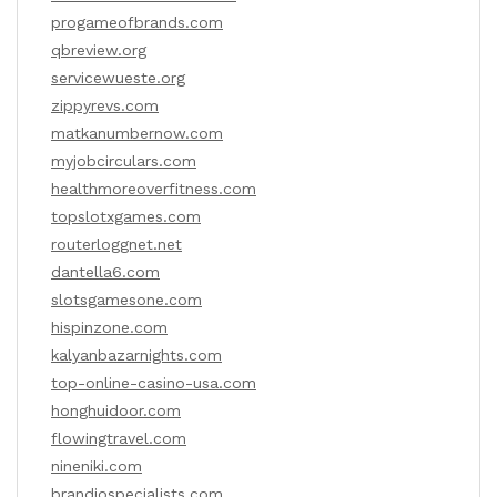
progameofbrands.com
qbreview.org
servicewueste.org
zippyrevs.com
matkanumbernow.com
myjobcirculars.com
healthmoreoverfitness.com
topslotxgames.com
routerloggnet.net
dantella6.com
slotsgamesone.com
hispinzone.com
kalyanbazarnights.com
top-online-casino-usa.com
honghuidoor.com
flowingtravel.com
nineniki.com
brandiospecialists.com