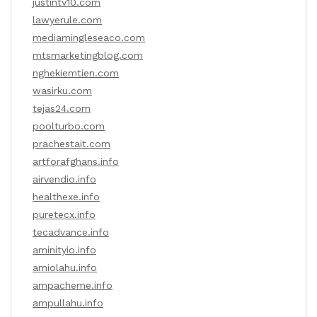
justintv10.com
lawyerule.com
mediamingleseaco.com
mtsmarketingblog.com
nghekiemtien.com
wasirku.com
tejas24.com
poolturbo.com
prachestait.com
artforafghans.info
airvendio.info
healthexe.info
puretecx.info
tecadvance.info
aminityio.info
amiolahu.info
ampacheme.info
ampullahu.info