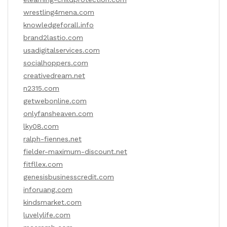
wrestling4mena.com
knowledgeforall.info
brand2lastio.com
usadigitalservices.com
socialhoppers.com
creativedream.net
n2315.com
getwebonline.com
onlyfansheaven.com
lky08.com
ralph-fiennes.net
fielder-maximum-discount.net
fitfllex.com
genesisbusinesscredit.com
inforuang.com
kindsmarket.com
luvelylife.com