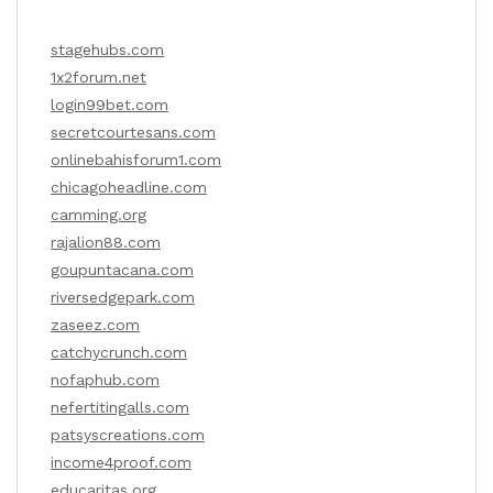
stagehubs.com
1x2forum.net
login99bet.com
secretcourtesans.com
onlinebahisforum1.com
chicagoheadline.com
camming.org
rajalion88.com
goupuntacana.com
riversedgepark.com
zaseez.com
catchycrunch.com
nofaphub.com
nefertitingalls.com
patsyscreations.com
income4proof.com
educaritas.org