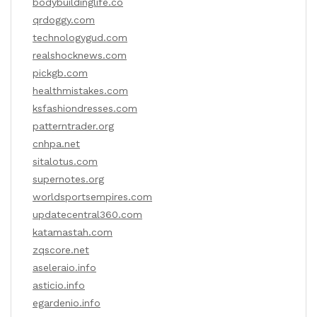
bodybuildinglife.co
qrdoggy.com
technologygud.com
realshocknews.com
pickgb.com
healthmistakes.com
ksfashiondresses.com
patterntrader.org
cnhpa.net
sitalotus.com
supernotes.org
worldsportsempires.com
updatecentral360.com
katamastah.com
zqscore.net
aseleraio.info
asticio.info
egardenio.info