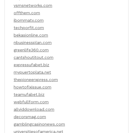
vsmsnetworks.com
offthem.com
ibommatv.com
techporfit.com
bekasionline.com
nbusinessplan.com
greenlife360.com
cantshoutitout.com
expressufabet.biz
mypuertoplata.net
thepioneerxpress.com
howtofixissue.com
teamufabet.biz
webfullform.com
allviddownload.com
decorsmag.com
gamblingcasinonews.com
universitiesofamerica.net