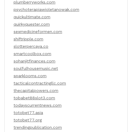
plumberryworks.com
psychoterapiawioletanowak.com
quickultimate.com
quirkyquester.com
sexmedicineformen.com
shiftripple.com
slotterpercaya.co
smartcoolbox.com
sohanjitfinances.com
soulfulhousemusic.net
sparklooms.com
tacticalcontractingllc.com
thecapitalpowers.com
tobabet88slot3.com
todayscurrentnews.com
totobet77.asia
totobet77.org
trendingpublication.com