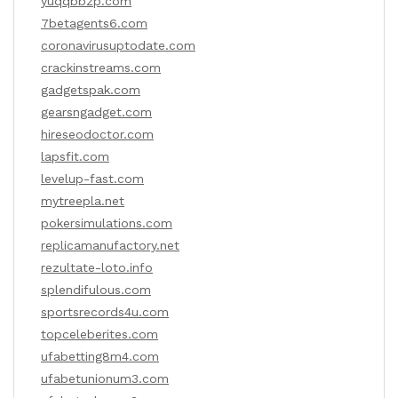
yuqqbbzp.com
7betagents6.com
coronavirusuptodate.com
crackinstreams.com
gadgetspak.com
gearsngadget.com
hireseodoctor.com
lapsfit.com
levelup-fast.com
mytreepla.net
pokersimulations.com
replicamanufactory.net
rezultate-loto.info
splendifulous.com
sportsrecords4u.com
topceleberites.com
ufabetting8m4.com
ufabetunionum3.com