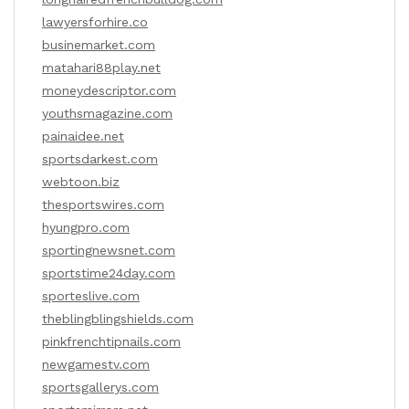
lawyersforhire.co
businemarket.com
matahari88play.net
moneydescriptor.com
youthsmagazine.com
painaidee.net
sportsdarkest.com
webtoon.biz
thesportswires.com
hyungpro.com
sportingnewsnet.com
sportstime24day.com
sporteslive.com
theblingblingshields.com
pinkfrenchtipnails.com
newgamestv.com
sportsgallerys.com