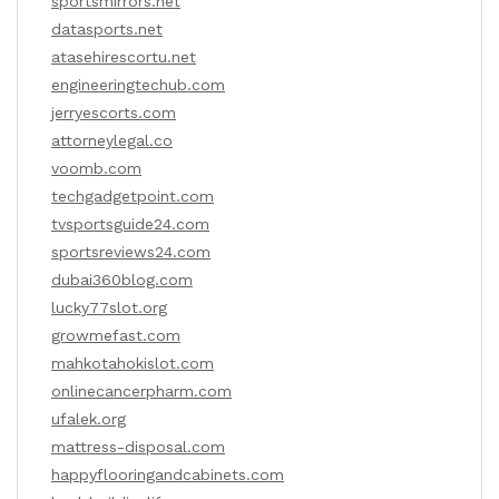
sportsmirrors.net
datasports.net
atasehirescortu.net
engineeringtechub.com
jerryescorts.com
attorneylegal.co
voomb.com
techgadgetpoint.com
tvsportsguide24.com
sportsreviews24.com
dubai360blog.com
lucky77slot.org
growmefast.com
mahkotahokislot.com
onlinecancerpharm.com
ufalek.org
mattress-disposal.com
happyflooringandcabinets.com