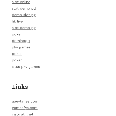
slot online
slot demo pg
demo slot pg
hk live
slot demo pg
poker
dominoqq
pkv games
poker
poker
situs pkv games
Links
uae-times.com
gamerifys.com
inspiratif.net