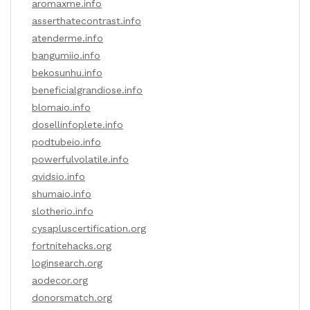
aromaxme.info
asserthatecontrast.info
atenderme.info
bangumiio.info
bekosunhu.info
beneficialgrandiose.info
blomaio.info
dosellinfoplete.info
podtubeio.info
powerfulvolatile.info
qvidsio.info
shumaio.info
slotherio.info
cysapluscertification.org
fortnitehacks.org
loginsearch.org
aodecor.org
donorsmatch.org