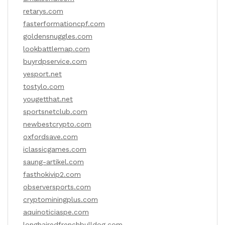
retarys.com
fasterformationcpf.com
goldensnuggles.com
lookbattlemap.com
buyrdpservice.com
yesport.net
tostylo.com
yougetthat.net
sportsnetclub.com
newbestcrypto.com
oxfordsave.com
iclassicgames.com
saung-artikel.com
fasthokivip2.com
observersports.com
cryptominingplus.com
aquinoticiaspe.com
longhairedfrenchbulldog.com