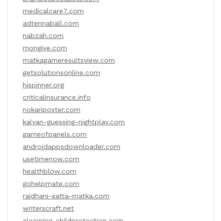
medicalcare7.com
adtennaball.com
nabzah.com
mongive.com
matkagameresultsview.com
getsolutionsonline.com
hispinner.org
criticalinsurance.info
nokariposter.com
kalyan-guessing-nightplay.com
gameofpanels.com
androidappsdownloader.com
usetimenow.com
healthblow.com
gohelpmate.com
rajdhani-satta-matka.com
writerscraft.net
elearning-childprotection.com