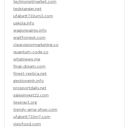
technonetmarket.com
tedstanger.net
ufabett732um3.com
uskola.info
wagonpaints.info
waitfornext.com
clearvisionmarketing.co
quantum-code.co
whatnews.me
final-dream.com
finest-replica.net
gestioneinh.info
prosportdaily.net
salesinvest22.com
teseract.org
trendy-ama-shop.com
ufabett732m7.com
visiofood.com