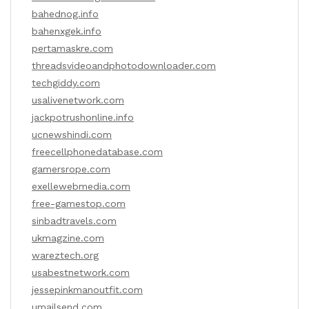
bahednog.info
bahenxgek.info
pertamaskre.com
threadsvideoandphotodownloader.com
techgiddy.com
usalivenetwork.com
jackpotrushonline.info
ucnewshindi.com
freecellphonedatabase.com
gamersrope.com
exellewebmedia.com
free-gamestop.com
sinbadtravels.com
ukmagzine.com
wareztech.org
usabestnetwork.com
jessepinkmanoutfit.com
umailsend.com