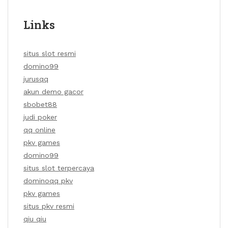
Links
situs slot resmi
domino99
jurusqq
akun demo gacor
sbobet88
judi poker
qq online
pkv games
domino99
situs slot terpercaya
dominoqq pkv
pkv games
situs pkv resmi
qiu qiu