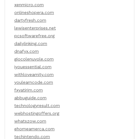
xenmicro.com
onlineshopera.com
dartyfresh.com
lewisenterprises.net
pcsoftwarefree.org
dailylinking.com
dnafyx.com
giocolenuvole.com
iyouessential.com
withloveamity.com
youlearncode.com
fxyatirim.com
abbuguide.com
technologyresult.com
webhostingoffers.org
whatszow.com
ehomeamerca.com
techintendo.com