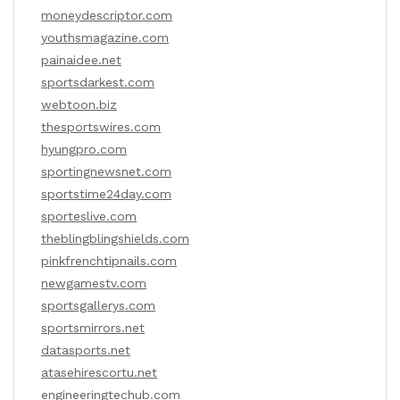
moneydescriptor.com
youthsmagazine.com
painaidee.net
sportsdarkest.com
webtoon.biz
thesportswires.com
hyungpro.com
sportingnewsnet.com
sportstime24day.com
sporteslive.com
theblingblingshields.com
pinkfrenchtipnails.com
newgamestv.com
sportsgallerys.com
sportsmirrors.net
datasports.net
atasehirescortu.net
engineeringtechub.com