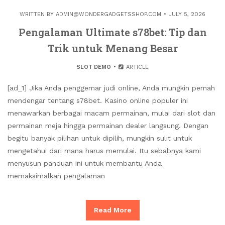
WRITTEN BY
ADMIN@WONDERGADGETSSHOP.COM
JULY 5, 2026
Pengalaman Ultimate s78bet: Tip dan
Trik untuk Menang Besar
SLOT DEMO
ARTICLE
[ad_1] Jika Anda penggemar judi online, Anda mungkin pernah
mendengar tentang s78bet. Kasino online populer ini
menawarkan berbagai macam permainan, mulai dari slot dan
permainan meja hingga permainan dealer langsung. Dengan
begitu banyak pilihan untuk dipilih, mungkin sulit untuk
mengetahui dari mana harus memulai. Itu sebabnya kami
menyusun panduan ini untuk membantu Anda
memaksimalkan pengalaman
Read More