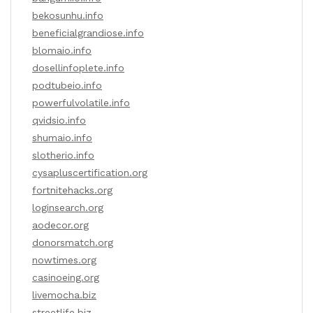
bekosunhu.info
beneficialgrandiose.info
blomaio.info
dosellinfoplete.info
podtubeio.info
powerfulvolatile.info
qvidsio.info
shumaio.info
slotherio.info
cysapluscertification.org
fortnitehacks.org
loginsearch.org
aodecor.org
donorsmatch.org
nowtimes.org
casinoeing.org
livemocha.biz
streetlife.biz