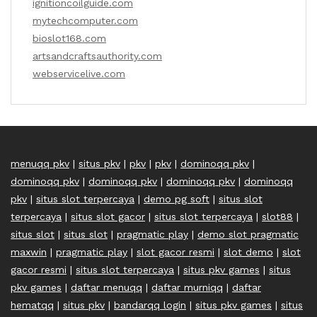
ignitioncoilguide.com
mytechcomputer.com
bioslot168.com
artsandcraftsauthority.com
webservicelive.com
menuqq pkv
|
situs pkv
|
pkv
|
pkv
|
dominoqq pkv
|
dominoqq pkv
|
dominoqq pkv
|
dominoqq pkv
|
dominoqq
pkv
|
situs slot terpercaya
|
demo pg soft
|
situs slot
terpercaya
|
situs slot gacor
|
situs slot terpercaya
|
slot88
|
situs slot
|
situs slot
|
pragmatic play
|
demo slot pragmatic
maxwin
|
pragmatic play
|
slot gacor resmi
|
slot demo
|
slot
gacor resmi
|
situs slot terpercaya
|
situs pkv games
|
situs
pkv games
|
daftar menuqq
|
daftar murniqq
|
daftar
hematqq
|
situs pkv
|
bandarqq login
|
situs pkv games
|
situs