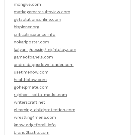
mongive.com
matkagameresultsview.com
getsolutionsonline.com
hispinner.org
criticalinsurance.info
nokariposter.com
kalyan-guessing-nightplay.com
gameofpanels.com
androidappsdownloader.com
usetimenow.com
healthblow.com
gohelpmate.com
rajdhani-satta-matka.com
writerscraft.net
elearning-childprotection.com
wrestling4mena.com
knowledgeforall.info
brand2lastio.com