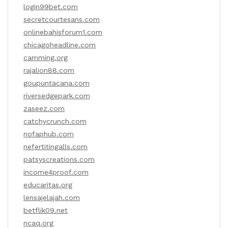
login99bet.com
secretcourtesans.com
onlinebahisforum1.com
chicagoheadline.com
camming.org
rajalion88.com
goupuntacana.com
riversedgepark.com
zaseez.com
catchycrunch.com
nofaphub.com
nefertitingalls.com
patsyscreations.com
income4proof.com
educaritas.org
lensajelajah.com
betflik09.net
ncaq.org