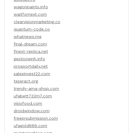
wagonpaints.info
waitfornext.com
clearvisionmarketing.co
quantum-code.co
whatnews.me
final-dream.com
finest-replica.net
gestioneinh.info
prosportdaily.net
salesinvest22.com
teseract.org
trendy-ama-shop.com
ufabett732m7.com
visiofood.com
droidwindow.com
freeprsubmission.com
ufagold666.com
myinteriorblog.com