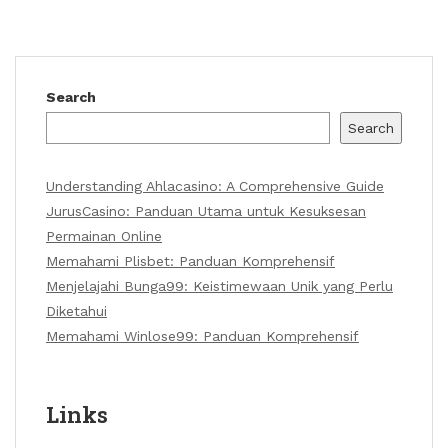
Search
Search
Understanding Ahlacasino: A Comprehensive Guide
JurusCasino: Panduan Utama untuk Kesuksesan
Permainan Online
Memahami Plisbet: Panduan Komprehensif
Menjelajahi Bunga99: Keistimewaan Unik yang Perlu
Diketahui
Memahami Winlose99: Panduan Komprehensif
Links