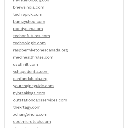
bnewsindia.com
techiepick.com
bamzyshop.com
pondycars.com
techonfutures.com
techoologic.com
raspberryketonescanada.org
medihealthrules.com
usathrill.com
vshapedental.com
canfandalucia.org
yourengineguide.com
nybreakings.com
outstationcabsservices.com
thekrtagy.com
xchangeindia.com
coolmicrotech.com