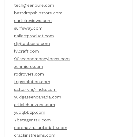
techgreenpure.com
bestdropshipstore.com
cartelreviews.com
surfsway.com
nailartproduct.com
digitactseed.com
lvlcraft.com
90secondmoneyloans.com
xenmicro.com
rodrovers.com
tripssolution.com
satta-king-india.com
yukigassencanada.com
articlehorizone.com
yuqqbbzp.com
7betagents6.com
coronavirusuptodate.com
crackinstreams.com