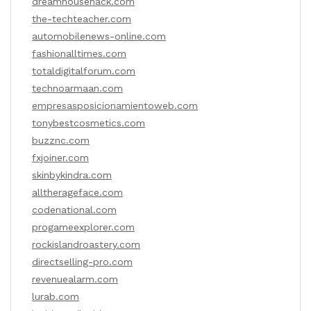
dreamhousehack.com
the-techteacher.com
automobilenews-online.com
fashionalltimes.com
totaldigitalforum.com
technoarmaan.com
empresasposicionamientoweb.com
tonybestcosmetics.com
buzznc.com
fxjoiner.com
skinbykindra.com
alltherageface.com
codenational.com
progameexplorer.com
rockislandroastery.com
directselling-pro.com
revenuealarm.com
lurab.com