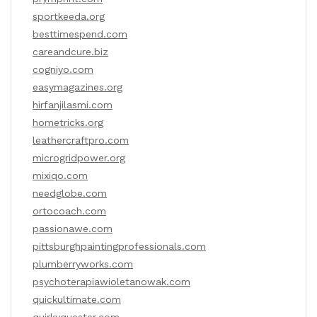
sportkeeda.org
besttimespend.com
careandcure.biz
cogniyo.com
easymagazines.org
hirfanjilasmi.com
hometricks.org
leathercraftpro.com
microgridpower.org
mixiqo.com
needglobe.com
ortocoach.com
passionawe.com
pittsburghpaintingprofessionals.com
plumberryworks.com
psychoterapiawioletanowak.com
quickultimate.com
quirkyquester.com