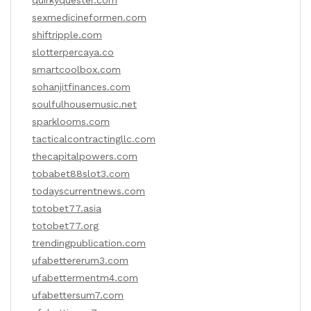
sexmedicineformen.com
shiftripple.com
slotterpercaya.co
smartcoolbox.com
sohanjitfinances.com
soulfulhousemusic.net
sparklooms.com
tacticalcontractingllc.com
thecapitalpowers.com
tobabet88slot3.com
todayscurrentnews.com
totobet77.asia
totobet77.org
trendingpublication.com
ufabettererum3.com
ufabettermentm4.com
ufabettersum7.com