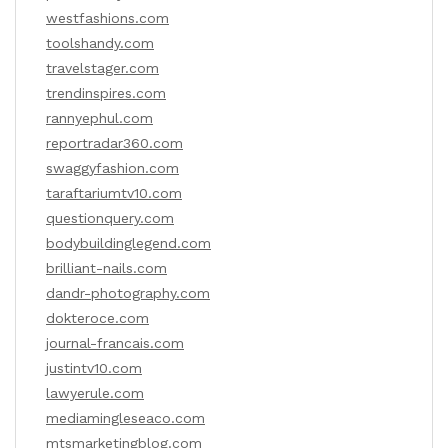
westfashions.com
toolshandy.com
travelstager.com
trendinspires.com
rannyephul.com
reportradar360.com
swaggyfashion.com
taraftariumtv10.com
questionquery.com
bodybuildinglegend.com
brilliant-nails.com
dandr-photography.com
dokteroce.com
journal-francais.com
justintv10.com
lawyerule.com
mediamingleseaco.com
mtsmarketingblog.com