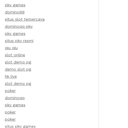
pkv games
domino99
situs slot terpercaya
dominoqq pkv
pkv games
situs pkv resmi
qiu qiu
slot online
slot demo pg
demo slot pg
hk live
slot demo pg
poker
dominoqq
pkv games
poker
poker
situs pkv games