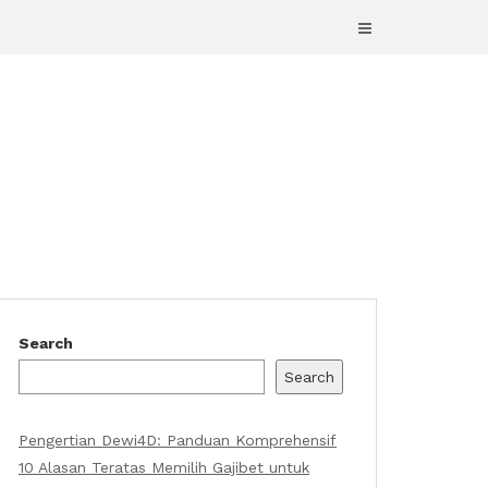
Search
Search
Pengertian Dewi4D: Panduan Komprehensif
10 Alasan Teratas Memilih Gajibet untuk