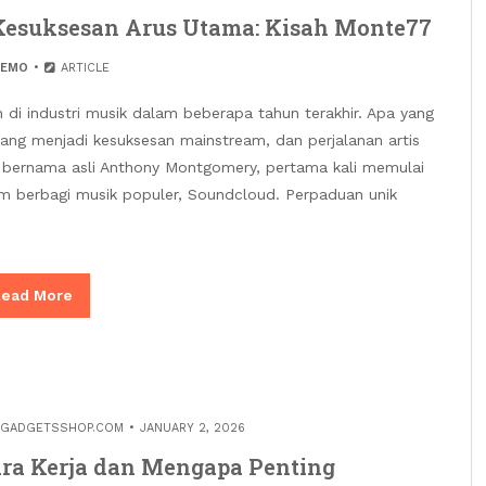
 Kesuksesan Arus Utama: Kisah Monte77
DEMO
ARTICLE
i industri musik dalam beberapa tahun terakhir. Apa yang
ang menjadi kesuksesan mainstream, dan perjalanan artis
g bernama asli Anthony Montgomery, pertama kali memulai
m berbagi musik populer, Soundcloud. Perpaduan unik
ead More
GADGETSSHOP.COM
JANUARY 2, 2026
ara Kerja dan Mengapa Penting