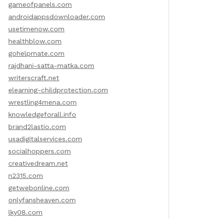
gameofpanels.com
androidappsdownloader.com
usetimenow.com
healthblow.com
gohelpmate.com
rajdhani-satta-matka.com
writerscraft.net
elearning-childprotection.com
wrestling4mena.com
knowledgeforall.info
brand2lastio.com
usadigitalservices.com
socialhoppers.com
creativedream.net
n2315.com
getwebonline.com
onlyfansheaven.com
lky08.com