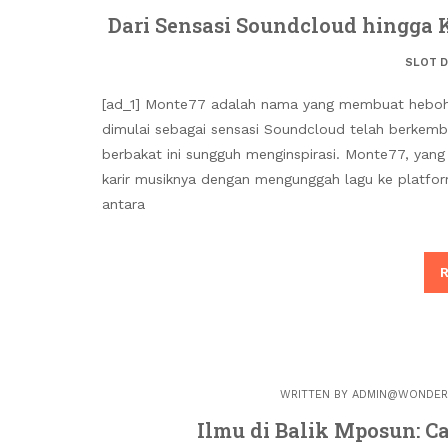
Dari Sensasi Soundcloud hingga
SLOT 
[ad_1] Monte77 adalah nama yang membuat heboh d
dimulai sebagai sensasi Soundcloud telah berkemb
berbakat ini sungguh menginspirasi. Monte77, yan
karir musiknya dengan mengunggah lagu ke platfor
antara
R
WRITTEN BY
ADMIN@WONDER
Ilmu di Balik Mposun: C