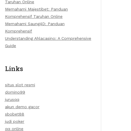
Taruhan Online
Memahami Majestibet: Panduan
Komprehensif Taruhan Online
Memahami Saung4D: Panduan
Komprehensif
Understanding Ahlacasino: A Comprehensive
Guide
Links
situs slot resmi
domino99
jurusqq
akun demo gacor
sbobet88
judi poker
qq online