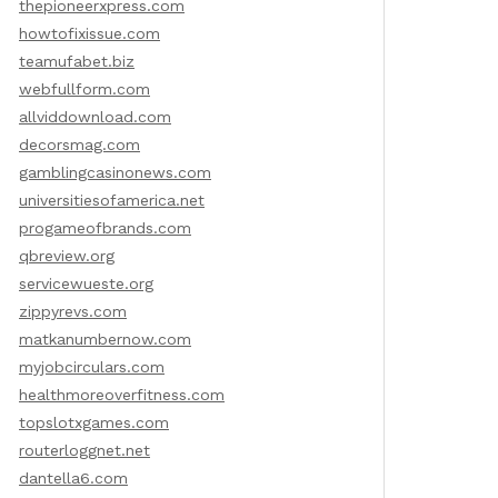
thepioneerxpress.com
howtofixissue.com
teamufabet.biz
webfullform.com
allviddownload.com
decorsmag.com
gamblingcasinonews.com
universitiesofamerica.net
progameofbrands.com
qbreview.org
servicewueste.org
zippyrevs.com
matkanumbernow.com
myjobcirculars.com
healthmoreoverfitness.com
topslotxgames.com
routerloggnet.net
dantella6.com