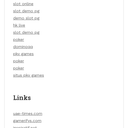
slot online
slot demo pg
demo slot pg
hk live
slot demo pg
poker
dominoqq
pkv games
poker
poker
situs pkv games
Links
uae-times.com
gamerifys.com
inspiratif.net