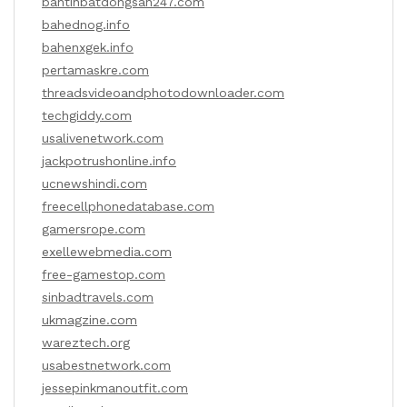
bantinbatdongsan247.com
bahednog.info
bahenxgek.info
pertamaskre.com
threadsvideoandphotodownloader.com
techgiddy.com
usalivenetwork.com
jackpotrushonline.info
ucnewshindi.com
freecellphonedatabase.com
gamersrope.com
exellewebmedia.com
free-gamestop.com
sinbadtravels.com
ukmagzine.com
wareztech.org
usabestnetwork.com
jessepinkmanoutfit.com