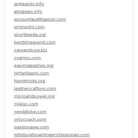
arxteamio.info
getalexio.info
accountaudittaxcon.com
prymprint.com
sportkeeda.org
besttimespend.com
careandcure.biz
cogniyo.com
easymagazines.org
hirfanjilasmi.com
hometricks.org
leathercraftpro.com
microgridpower.org
mixiqo.com
needglobe.com
ortocoach.com
passionawe.com
pittsburghpaintingprofessionals.com