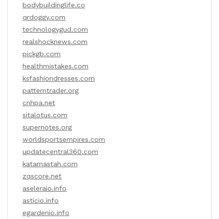
bodybuildinglife.co
qrdoggy.com
technologygud.com
realshocknews.com
pickgb.com
healthmistakes.com
ksfashiondresses.com
patterntrader.org
cnhpa.net
sitalotus.com
supernotes.org
worldsportsempires.com
updatecentral360.com
katamastah.com
zqscore.net
aseleraio.info
asticio.info
egardenio.info