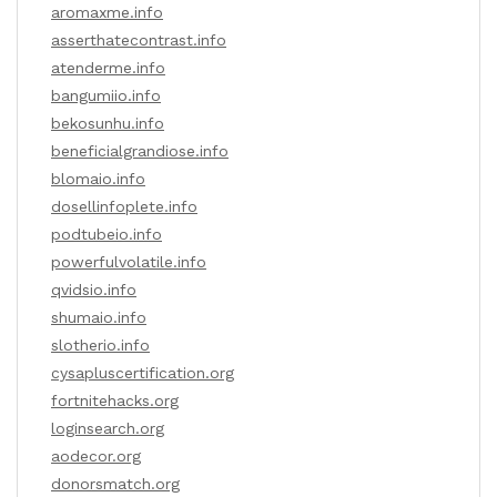
aromaxme.info
asserthatecontrast.info
atenderme.info
bangumiio.info
bekosunhu.info
beneficialgrandiose.info
blomaio.info
dosellinfoplete.info
podtubeio.info
powerfulvolatile.info
qvidsio.info
shumaio.info
slotherio.info
cysapluscertification.org
fortnitehacks.org
loginsearch.org
aodecor.org
donorsmatch.org