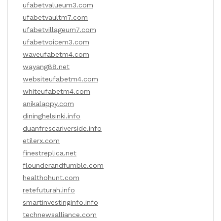
ufabetvalueum3.com
ufabetvaultm7.com
ufabetvillageum7.com
ufabetvoicem3.com
waveufabetm4.com
wayang88.net
websiteufabetm4.com
whiteufabetm4.com
anikalappy.com
dininghelsinki.info
duanfrescariverside.info
etilerx.com
finestreplica.net
flounderandfumble.com
healthohunt.com
retefuturah.info
smartinvestinginfo.info
technewsalliance.com