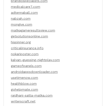
brandiospecialists.com
medicalcare7.com
adtennaball.com
nabzah.com
mongive.com
matkagameresultsview.com
getsolutionsonline.com
hispinner.org
criticalinsurance.info
nokariposter.com
kalyan-guessing-nightplay.com
gameofpanels.com
androidappsdownloader.com
usetimenow.com
healthblow.com
gohelpmate.com
rajdhani-satta-matka.com
writerscraft.net