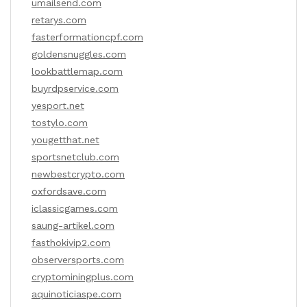
umailsend.com
retarys.com
fasterformationcpf.com
goldensnuggles.com
lookbattlemap.com
buyrdpservice.com
yesport.net
tostylo.com
yougetthat.net
sportsnetclub.com
newbestcrypto.com
oxfordsave.com
iclassicgames.com
saung-artikel.com
fasthokivip2.com
observersports.com
cryptominingplus.com
aquinoticiaspe.com