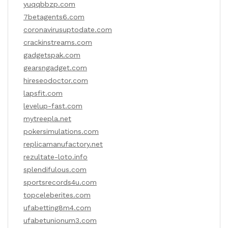
yuqqbbzp.com
7betagents6.com
coronavirusuptodate.com
crackinstreams.com
gadgetspak.com
gearsngadget.com
hireseodoctor.com
lapsfit.com
levelup-fast.com
mytreepla.net
pokersimulations.com
replicamanufactory.net
rezultate-loto.info
splendifulous.com
sportsrecords4u.com
topceleberites.com
ufabetting8m4.com
ufabetunionum3.com