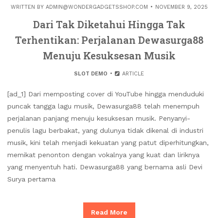
WRITTEN BY
ADMIN@WONDERGADGETSSHOP.COM
NOVEMBER 9, 2025
Dari Tak Diketahui Hingga Tak
Terhentikan: Perjalanan Dewasurga88
Menuju Kesuksesan Musik
SLOT DEMO
ARTICLE
[ad_1] Dari memposting cover di YouTube hingga menduduki
puncak tangga lagu musik, Dewasurga88 telah menempuh
perjalanan panjang menuju kesuksesan musik. Penyanyi-
penulis lagu berbakat, yang dulunya tidak dikenal di industri
musik, kini telah menjadi kekuatan yang patut diperhitungkan,
memikat penonton dengan vokalnya yang kuat dan liriknya
yang menyentuh hati. Dewasurga88 yang bernama asli Devi
Surya pertama
Read More