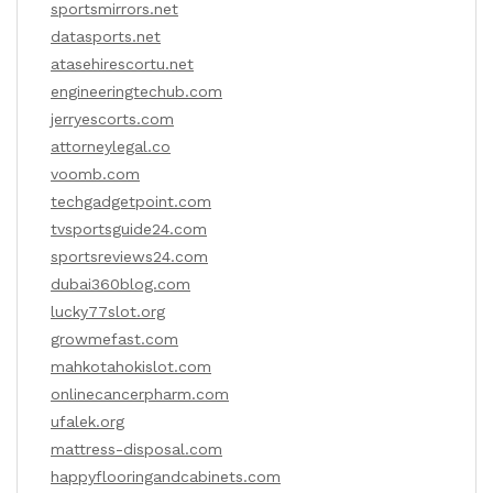
sportsmirrors.net
datasports.net
atasehirescortu.net
engineeringtechub.com
jerryescorts.com
attorneylegal.co
voomb.com
techgadgetpoint.com
tvsportsguide24.com
sportsreviews24.com
dubai360blog.com
lucky77slot.org
growmefast.com
mahkotahokislot.com
onlinecancerpharm.com
ufalek.org
mattress-disposal.com
happyflooringandcabinets.com