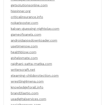
getsolutionsonline.com
hispinner.org
criticalinsurance.info
nokariposter.com
kalyan-guessing-nightplay.com
gameofpanels.com
androidappsdownloader.com
usetimenow.com
healthblow.com
gohelpmate.com
rajdhani-satta-matka.com
writerscraft.net
elearning-childprotection.com
wrestling4mena.com
knowledgeforall.info
brand2lastio.com
usadigitalservices.com
socialhoppers.com