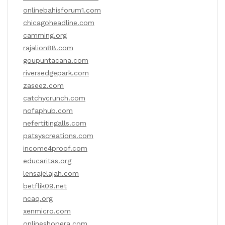
onlinebahisforum1.com
chicagoheadline.com
camming.org
rajalion88.com
goupuntacana.com
riversedgepark.com
zaseez.com
catchycrunch.com
nofaphub.com
nefertitingalls.com
patsyscreations.com
income4proof.com
educaritas.org
lensajelajah.com
betflik09.net
ncaq.org
xenmicro.com
onlineshopera.com