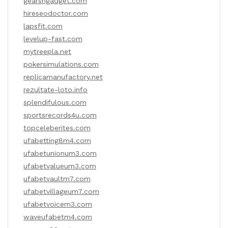
gearsngadget.com
hireseodoctor.com
lapsfit.com
levelup-fast.com
mytreepla.net
pokersimulations.com
replicamanufactory.net
rezultate-loto.info
splendifulous.com
sportsrecords4u.com
topceleberites.com
ufabetting8m4.com
ufabetunionum3.com
ufabetvalueum3.com
ufabetvaultm7.com
ufabetvillageum7.com
ufabetvoicem3.com
waveufabetm4.com