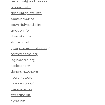
beneficialgrandiose.info
blomaio.info
dosellinfoplete.info
podtubeio.info
powerfulvolatile.info
qvidsio.info
shumaio.info
slotherio.info
cysapluscertification.org
fortnitehacks.org
loginsearch.org
aodecor.org
donorsmatch.org
nowtimes.org
casinoeing.org
livemocha.biz
streetlife.biz
hyves.biz