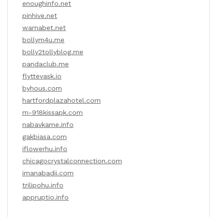
enoughinfo.net
pinhive.net
warnabet.net
bollym4u.me
bolly2tollyblog.me
pandaclub.me
flyttevask.io
byhous.com
hartfordplazahotel.com
m-918kissapk.com
nabavkame.info
gakbiasa.com
iflowerhu.info
chicagocrystalconnection.com
imanabadii.com
trilipohu.info
appruptio.info