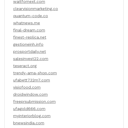
waitfornext.com
clearvisionmarketing.co
quantum-code.co
whatnews.me
final-dream.com
finest-replica.net
gestioneinh.info
prosportdaily.net
salesinvest22.com
teseract.org
trendy-ama-shop.com
ufabett732m7.com
visiofood.com
droidwindow.com
freeprsubmission.com
ufagold666.com
myinteriorblog.com
bnewsindia.com