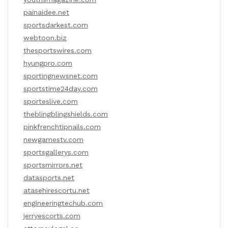
painaidee.net
sportsdarkest.com
webtoon.biz
thesportswires.com
hyungpro.com
sportingnewsnet.com
sportstime24day.com
sporteslive.com
theblingblingshields.com
pinkfrenchtipnails.com
newgamestv.com
sportsgallerys.com
sportsmirrors.net
datasports.net
atasehirescortu.net
engineeringtechub.com
jerryescorts.com