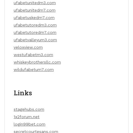
ufabetunitedm3.com
ufabetunitedm7.com
ufabetuskedm7.com
ufabetutoredm3.com
ufabetutoredm7.com
ufabetvalleyum3.com
veloxview.com
westufabetm3.com
whiskeybrothersllc.com
wildufabetum7.com
Links
stagehubs.com
1x2forum.net
login99bet.com
secretcourtesans.com