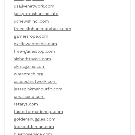
usalivenetwork.com
jackpotrushonline.info
ucnewshindi.com
freecellphonedatabase.com
gamersrope.com
exellewebmedia.com
free-gamestop.com
sinbadtravels.com
ukmagzine.com
wareztech.org
usabestnetwork.com
jessepinkmanoutfit.com
umailsend.com
retarys.com
fasterformationcpf.com
goldensnuggles.com
lookbattlemap.com
buyrdpservice.com