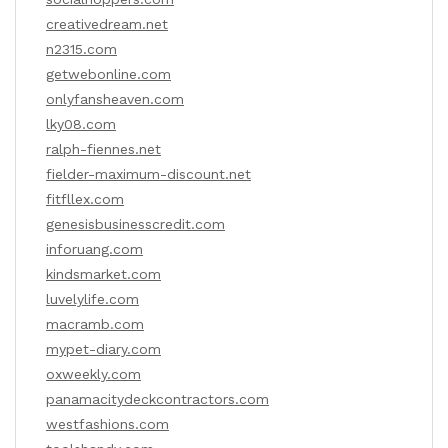
creativedream.net
n2315.com
getwebonline.com
onlyfansheaven.com
lky08.com
ralph-fiennes.net
fielder-maximum-discount.net
fitfllex.com
genesisbusinesscredit.com
inforuang.com
kindsmarket.com
luvelylife.com
macramb.com
mypet-diary.com
oxweekly.com
panamacitydeckcontractors.com
westfashions.com