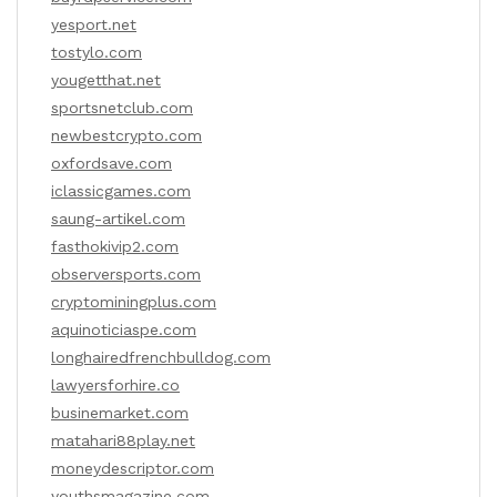
yesport.net
tostylo.com
yougetthat.net
sportsnetclub.com
newbestcrypto.com
oxfordsave.com
iclassicgames.com
saung-artikel.com
fasthokivip2.com
observersports.com
cryptominingplus.com
aquinoticiaspe.com
longhairedfrenchbulldog.com
lawyersforhire.co
businemarket.com
matahari88play.net
moneydescriptor.com
youthsmagazine.com