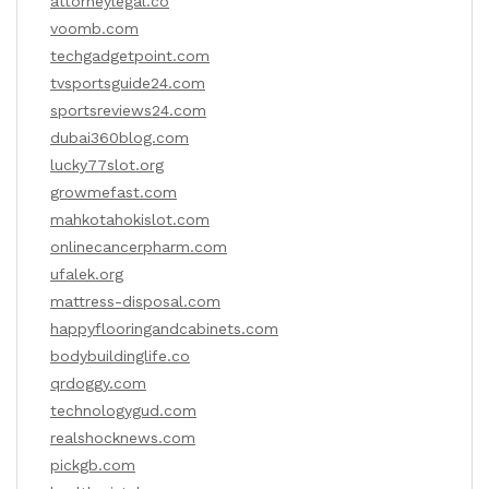
attorneylegal.co
voomb.com
techgadgetpoint.com
tvsportsguide24.com
sportsreviews24.com
dubai360blog.com
lucky77slot.org
growmefast.com
mahkotahokislot.com
onlinecancerpharm.com
ufalek.org
mattress-disposal.com
happyflooringandcabinets.com
bodybuildinglife.co
qrdoggy.com
technologygud.com
realshocknews.com
pickgb.com