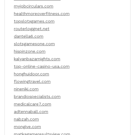
myjobcirculars.com
healthmoreoverfitness.com
topslotxgames.com
routerloggnet.net
dantella6.com
slotsgamesone.com
hispinzone.com
kalyanbazarnights.com
top-online-casino-usa.com
honghuidoor.com
flowingtravel.com
nineniki.com
brandiospecialists.com
medicalcare7.com
adtennaball.com
nabzah.com
mongive.com
matkagameresultsview.com