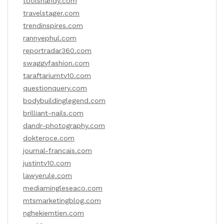
toolshandy.com
travelstager.com
trendinspires.com
rannyephul.com
reportradar360.com
swaggyfashion.com
taraftariumtv10.com
questionquery.com
bodybuildinglegend.com
brilliant-nails.com
dandr-photography.com
dokteroce.com
journal-francais.com
justintv10.com
lawyerule.com
mediamingleseaco.com
mtsmarketingblog.com
nghekiemtien.com