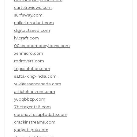
cartelreviews.com
surfsway.com
nailartproduct.com
digitactseed.com
lvlcraft.com
90secondmoneyloans.com
xenmicro.com
rodrovers.com
tripssolution.com
satta-king-india.com
yukigassencanada.com
articlehorizone.com
yuqqbbzp.com
7betagents6.com
coronavirusuptodate.com
crackinstreams.com
gadgetspak.com