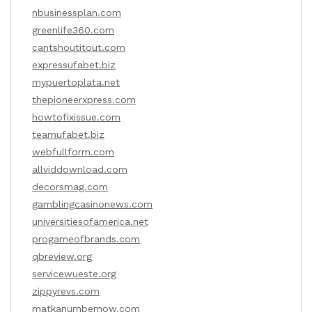
nbusinessplan.com
greenlife360.com
cantshoutitout.com
expressufabet.biz
mypuertoplata.net
thepioneerxpress.com
howtofixissue.com
teamufabet.biz
webfullform.com
allviddownload.com
decorsmag.com
gamblingcasinonews.com
universitiesofamerica.net
progameofbrands.com
qbreview.org
servicewueste.org
zippyrevs.com
matkanumbernow.com