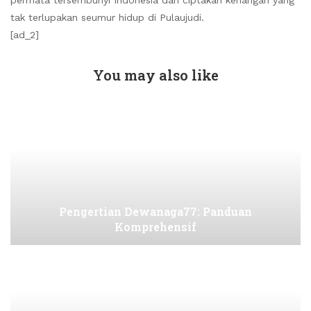
permata tersembunyi Indonesia dan ciptakan kenangan yang
tak terlupakan seumur hidup di Pulaujudi.
[ad_2]
You may also like
Pengertian Dewanaga77: Panduan
Komprehensif