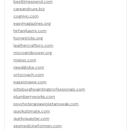
besttimespend.com
careandcure.biz
cogniyo.com
easymagazines.org
hirfanjilasmi.com
hometricks.org
leathercraftpro.com
microgridpower.org
mixiqo.com
needglobe.com
ortocoach.com
passionawe.com
pittsburghpaintingprofessionals.com
plumberryworks.com
psychoterapiawioletanowak.com
quickultimate.com
quirkyquester.com
sexmedicineformen.com