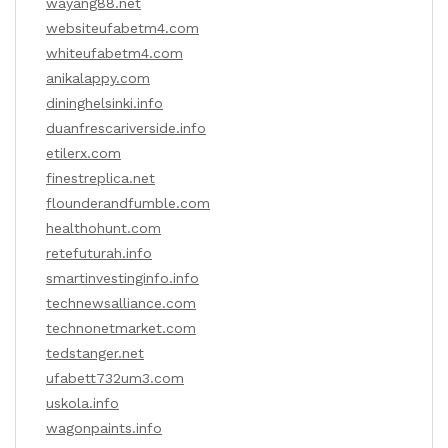
wayang88.net
websiteufabetm4.com
whiteufabetm4.com
anikalappy.com
dininghelsinki.info
duanfrescariverside.info
etilerx.com
finestreplica.net
flounderandfumble.com
healthohunt.com
retefuturah.info
smartinvestinginfo.info
technewsalliance.com
technonetmarket.com
tedstanger.net
ufabett732um3.com
uskola.info
wagonpaints.info