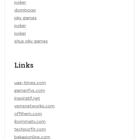
poker
dominoqq
pkv games
poker
poker
situs pkv games
Links
uae-times.com
gamerifys.com
inspiratif.net
vsmsnetworks.com
offthem.com
ibommatv.com
techporfit.com
bekasionline.com