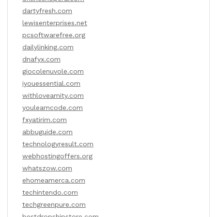
dartyfresh.com
lewisenterprises.net
pcsoftwarefree.org
dailylinking.com
dnafyx.com
giocolenuvole.com
iyouessential.com
withloveamity.com
youlearncode.com
fxyatirim.com
abbuguide.com
technologyresult.com
webhostingoffers.org
whatszow.com
ehomeamerca.com
techintendo.com
techgreenpure.com
bestdropshipstore.com