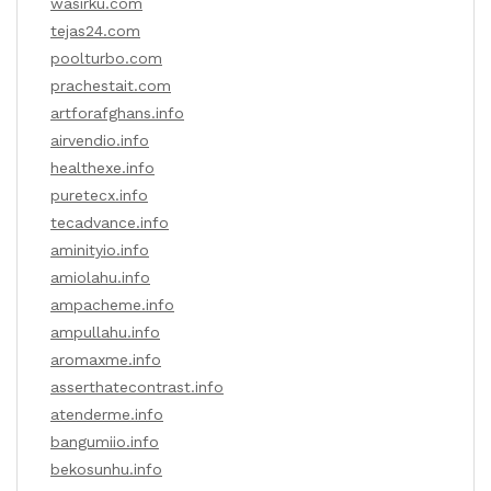
wasirku.com
tejas24.com
poolturbo.com
prachestait.com
artforafghans.info
airvendio.info
healthexe.info
puretecx.info
tecadvance.info
aminityio.info
amiolahu.info
ampacheme.info
ampullahu.info
aromaxme.info
asserthatecontrast.info
atenderme.info
bangumiio.info
bekosunhu.info