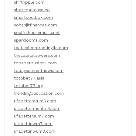
shiftripple.com
slotterpercaya.co
smartcoolbox.com
sohanjitfinances.com
soulfulhousemusic.net
sparklooms.com
tacticalcontractingllc.com
thecapitalpowers.com
tobabet88slot3.com
todayscurrentnews.com
totobet77.asia
totobet77.org
trendingpublication.com
ufabettererum3.com
ufabettermentm4.com
ufabettersum7.com
ufabettinwm7.com
ufabettinwum3.com