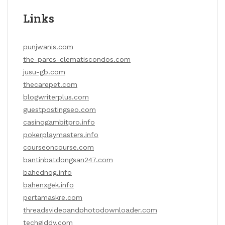
Links
punjwanis.com
the-parcs-clematiscondos.com
jusu-gb.com
thecarepet.com
blogwriterplus.com
guestpostingseo.com
casinogambitpro.info
pokerplaymasters.info
courseoncourse.com
bantinbatdongsan247.com
bahednog.info
bahenxgek.info
pertamaskre.com
threadsvideoandphotodownloader.com
techgiddy.com