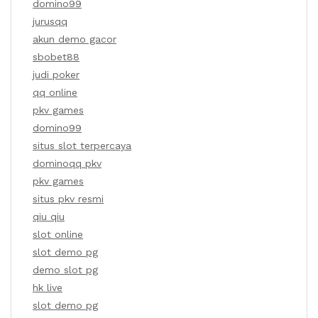
domino99
jurusqq
akun demo gacor
sbobet88
judi poker
qq online
pkv games
domino99
situs slot terpercaya
dominoqq pkv
pkv games
situs pkv resmi
qiu qiu
slot online
slot demo pg
demo slot pg
hk live
slot demo pg