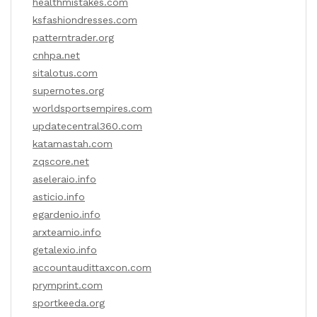
healthmistakes.com
ksfashiondresses.com
patterntrader.org
cnhpa.net
sitalotus.com
supernotes.org
worldsportsempires.com
updatecentral360.com
katamastah.com
zqscore.net
aseleraio.info
asticio.info
egardenio.info
arxteamio.info
getalexio.info
accountaudittaxcon.com
prymprint.com
sportkeeda.org