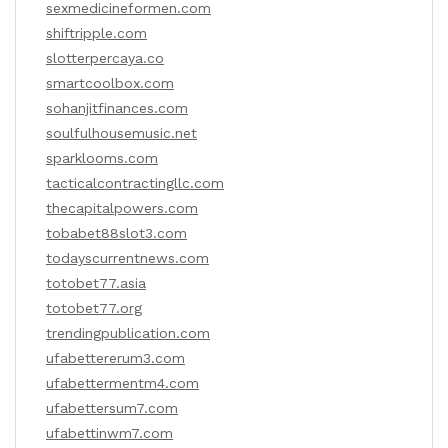
sexmedicineformen.com
shiftripple.com
slotterpercaya.co
smartcoolbox.com
sohanjitfinances.com
soulfulhousemusic.net
sparklooms.com
tacticalcontractingllc.com
thecapitalpowers.com
tobabet88slot3.com
todayscurrentnews.com
totobet77.asia
totobet77.org
trendingpublication.com
ufabettererum3.com
ufabettermentm4.com
ufabettersum7.com
ufabettinwm7.com