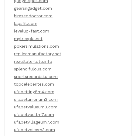
gadgetspak.com
gearsngadget.com
hireseodoctor.com
lapsfit.com
levelup-fast.com
mytreepla.net
pokersimulations.com
replicamanufactory.net
rezultate-loto.info
splendifulous.com
sportsrecords4u.com
topceleberites.com
ufabetting8m4.com
ufabetunionum3.com
ufabetvalueum3.com
ufabetvaultm7.com
ufabetvillageum7.com
ufabetvoicem3.com