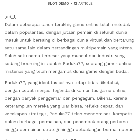
SLOT DEMO
ARTICLE
[ad_1]
Dalam beberapa tahun terakhir, game online telah meledak
dalam popularitas, dengan jutaan pemain di seluruh dunia
masuk untuk bersaing di berbagai dunia virtual dan bertarung
satu sama lain dalam pertandingan multipemain yang intens.
Salah satu nama terbesar yang muncul dari industri yang
sedang booming ini adalah Paduka77, seorang gamer online
misterius yang telah mengambil dunia game dengan badai.
Paduka77, yang identitas aslinya tetap tidak diketahui,
dengan cepat menjadi legenda di komunitas game online,
dengan banyak penggemar dan pengagum. Dikenal karena
keterampilan mereka yang luar biasa, refleks cepat, dan
kecakapan strategis, Paduka77 telah mendominasi kompetisi
dalam berbagai permainan, dari penembak orang pertama
hingga permainan strategi hingga petualangan bermain peran.