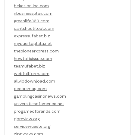
bekasionline.com
nbusinessplan.com
greenlife360.com
cantshoutitout.com
expressufabet.biz
mypuertoplata.net
thepioneerxpress.com
howtofixissue.com
teamufabet.biz
webfullform.com
allviddownload.com
decorsmag.com
gamblingcasinonews.com
universitiesofamerica.net
progameofbrands.com
qbreview.org
servicewueste.org
zippyrevs.com