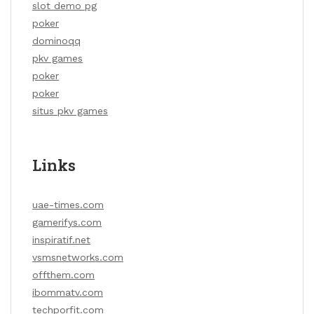
slot demo pg
poker
dominoqq
pkv games
poker
poker
situs pkv games
Links
uae-times.com
gamerifys.com
inspiratif.net
vsmsnetworks.com
offthem.com
ibommatv.com
techporfit.com