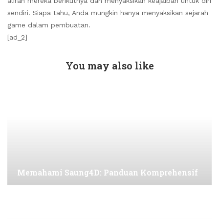
aliran mereka berikutnya dan menyaksikan keajaiban untuk diri
sendiri. Siapa tahu, Anda mungkin hanya menyaksikan sejarah
game dalam pembuatan.
[ad_2]
You may also like
Memahami Saung4D: Panduan Komprehensif