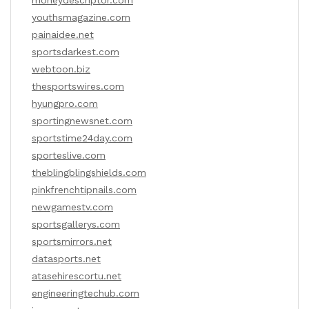
youthsmagazine.com
painaidee.net
sportsdarkest.com
webtoon.biz
thesportswires.com
hyungpro.com
sportingnewsnet.com
sportstime24day.com
sporteslive.com
theblingblingshields.com
pinkfrenchtipnails.com
newgamestv.com
sportsgallerys.com
sportsmirrors.net
datasports.net
atasehirescortu.net
engineeringtechub.com