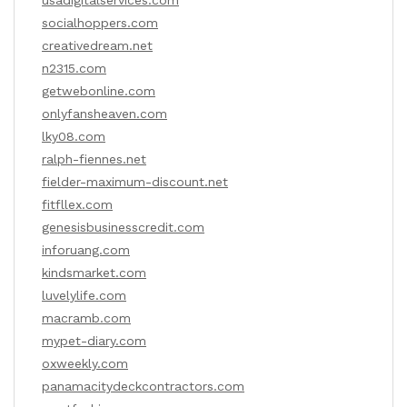
socialhoppers.com
creativedream.net
n2315.com
getwebonline.com
onlyfansheaven.com
lky08.com
ralph-fiennes.net
fielder-maximum-discount.net
fitfllex.com
genesisbusinesscredit.com
inforuang.com
kindsmarket.com
luvelylife.com
macramb.com
mypet-diary.com
oxweekly.com
panamacitydeckcontractors.com