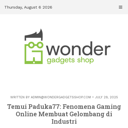
Skip
Thursday, August 6 2026
to
content
WRITTEN BY
ADMIN@WONDERGADGETSSHOP.COM
JULY 29, 2025
Temui Paduka77: Fenomena Gaming
Online Membuat Gelombang di
Industri