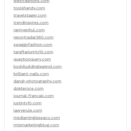
westfashions.com
toolshandy.com
travelstager.com
trendinspires.com
rannyephul.com
reportradar360.com
swaggyfashion.com
taraftariumtv10.com
questionquery.com
bodybuildinglegend.com
brilliant-nails.com
dandr-photography.com
dokteroce.com
journal-francais.com
justintv10.com
lawyerule.com
mediamingleseaco.com
mtsmarketingblog.com