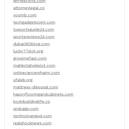
jerryescorts.com
attorneylegal.co
voomb.com
techgadgetpoint.com
tvsportsguide24.com
sportsreviews24.com
dubai360blog.com
lucky77slot.org
growmefast.com
mahkotahokislot.com
onlinecancerpharm.com
ufalek.org
mattress-disposal.com
happyflooringandcabinets.com
bodybuildinglife.co
qrdoggy.com
technologygud.com
realshocknews.com