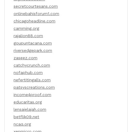
secretcourtesans.com
onlinebahisforum1.com
chicagoheadline.com
camming.org
rajalion88.com
goupuntacana.com
riversedgepark.com
zaseez.com
catchycrunch.com
nofaphub.com
nefertitingalls.com
patsyscreations.com
income4proof.com
educaritas.org
lensajelajah.com
betflik09.net
ncaq.org
xenmicro.com