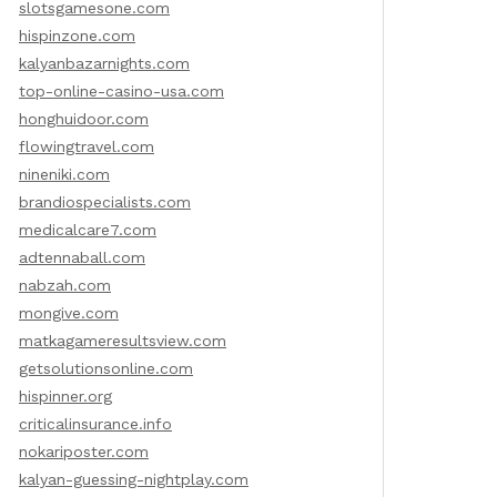
slotsgamesone.com
hispinzone.com
kalyanbazarnights.com
top-online-casino-usa.com
honghuidoor.com
flowingtravel.com
nineniki.com
brandiospecialists.com
medicalcare7.com
adtennaball.com
nabzah.com
mongive.com
matkagameresultsview.com
getsolutionsonline.com
hispinner.org
criticalinsurance.info
nokariposter.com
kalyan-guessing-nightplay.com