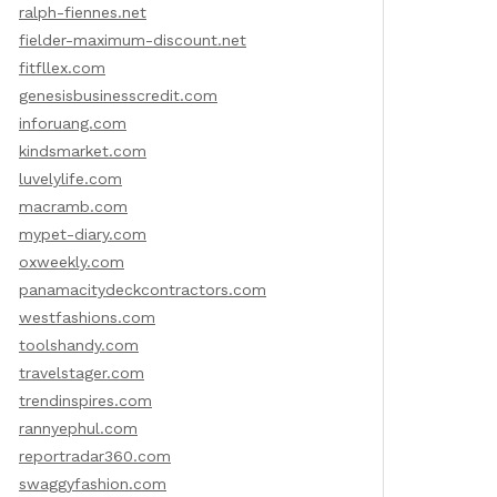
ralph-fiennes.net
fielder-maximum-discount.net
fitfllex.com
genesisbusinesscredit.com
inforuang.com
kindsmarket.com
luvelylife.com
macramb.com
mypet-diary.com
oxweekly.com
panamacitydeckcontractors.com
westfashions.com
toolshandy.com
travelstager.com
trendinspires.com
rannyephul.com
reportradar360.com
swaggyfashion.com