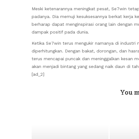
Meski ketenarannya meningkat pesat, Se7win tetap
padanya. Dia memuji kesuksesannya berkat kerja ker
berharap dapat menginspirasi orang lain dengan 
dampak positif pada dunia.
Ketika Se7win terus mengukir namanya di industri 
diperhitungkan. Dengan bakat, dorongan, dan hasr
terus mencapai puncak dan meninggalkan kesan men
akan menjadi bintang yang sedang naik daun di t
[ad_2]
You m