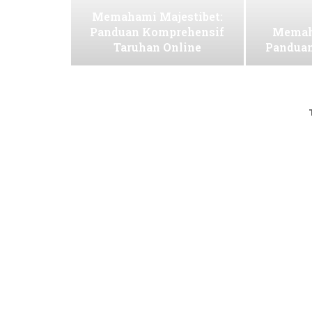
Memahami Majestibet:
Panduan Komprehensif
Memah
Taruhan Online
Pandua