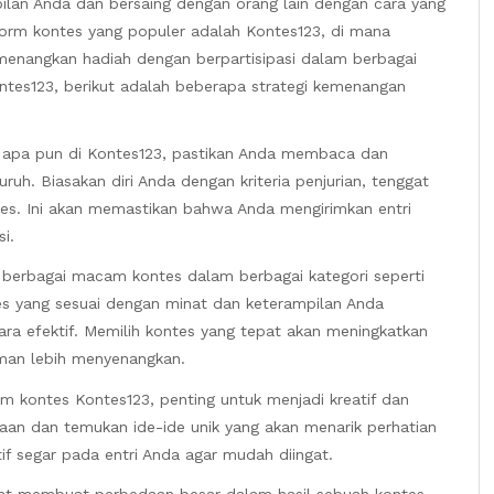
pilan Anda dan bersaing dengan orang lain dengan cara yang
orm kontes yang populer adalah Kontes123, di mana
enangkan hadiah dengan berpartisipasi dalam berbagai
ontes123, berikut adalah beberapa strategi kemenangan
s apa pun di Kontes123, pastikan Anda membaca dan
. Biasakan diri Anda dengan kriteria penjurian, tenggat
es. Ini akan memastikan bahwa Anda mengirimkan entri
i.
 berbagai macam kontes dalam berbagai kategori seperti
ontes yang sesuai dengan minat dan keterampilan Anda
a efektif. Memilih kontes yang tepat akan meningkatkan
man lebih menyenangkan.
lam kontes Kontes123, penting untuk menjadi kreatif dan
iasaan dan temukan ide-ide unik yang akan menarik perhatian
tif segar pada entri Anda agar mudah diingat.
dapat membuat perbedaan besar dalam hasil sebuah kontes.