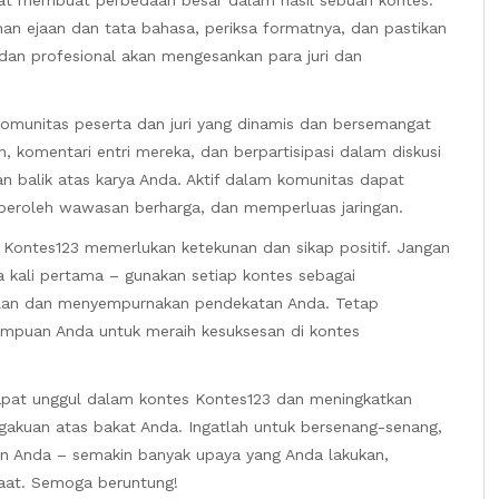
han ejaan dan tata bahasa, periksa formatnya, dan pastikan
 dan profesional akan mengesankan para juri dan
komunitas peserta dan juri yang dinamis dan bersemangat
n, komentari entri mereka, dan berpartisipasi dalam diskusi
balik atas karya Anda. Aktif dalam komunitas dapat
eroleh wawasan berharga, dan memperluas jaringan.
i Kontes123 memerlukan ketekunan dan sikap positif. Jangan
a kali pertama – gunakan setiap kontes sebagai
ilan dan menyempurnakan pendekatan Anda. Tetap
mampuan Anda untuk meraih kesuksesan di kontes
dapat unggul dalam kontes Kontes123 dan meningkatkan
kuan atas bakat Anda. Ingatlah untuk bersenang-senang,
an Anda – semakin banyak upaya yang Anda lakukan,
aat. Semoga beruntung!