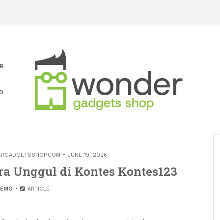
R
D
RGADGETSSHOP.COM
JUNE 19, 2026
ra Unggul di Kontes Kontes123
DEMO
ARTICLE