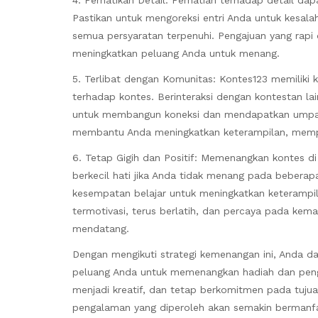
Pastikan untuk mengoreksi entri Anda untuk kesala
semua persyaratan terpenuhi. Pengajuan yang rapi
meningkatkan peluang Anda untuk menang.
5. Terlibat dengan Komunitas: Kontes123 memiliki 
terhadap kontes. Berinteraksi dengan kontestan lai
untuk membangun koneksi dan mendapatkan umpan 
membantu Anda meningkatkan keterampilan, memp
6. Tetap Gigih dan Positif: Memenangkan kontes d
berkecil hati jika Anda tidak menang pada beberap
kesempatan belajar untuk meningkatkan keteramp
termotivasi, terus berlatih, dan percaya pada ke
mendatang.
Dengan mengikuti strategi kemenangan ini, Anda 
peluang Anda untuk memenangkan hadiah dan penga
menjadi kreatif, dan tetap berkomitmen pada tuju
pengalaman yang diperoleh akan semakin bermanf