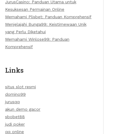
JurusCasino: Panduan Utama untuk
Kesuksesan Permainan Online
Memahami Plisbet: Panduan Komprehensif
Menjelajahi Bunga99: Keistimewaan Unik
yang Perlu Diketahui
Memahami Winlose99: Panduan
Komprehensif
Links
situs slot resmi
domino99
jurusqq
akun demo gacor
sbobet88
judi poker
qq online