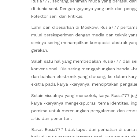
Rusia777, seorang seniman muda yang berasal dari
di dunia seni. Dengan gayanya yang unik dan pengg
kolektor seni dan kritikus.
Lahir dan dibesarkan di Moskow, Rusia777 pertama
mulai bereksperimen dengan media dan teknik yan
seninya sering menampilkan komposisi abstrak ya
gerakan.
Salah satu hal yang membedakan Rusia777 dari se
konvensional. Dia sering menggabungkan benda -be
dan bahkan elektronik yang dibuang, ke dalam kar
ekstra pada karya -karyanya, menciptakan pengalam
Selain visualnya yang mencolok, karya Rusia777 j
karya -karyanya mengeksplorasi tema identitas, in
pemirsa untuk merenungkan pengalaman dan emosi 
artis dan penonton.
Bakat Rusia777 tidak luput dari perhatian di dunia 
baik di Rusia maupun internasional. Karyanya telah