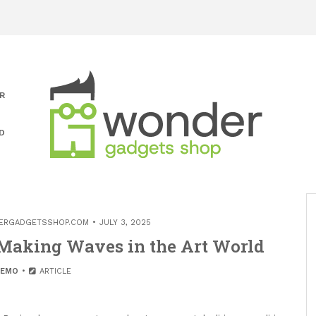
R
D
ERGADGETSSHOP.COM
JULY 3, 2025
 Making Waves in the Art World
DEMO
ARTICLE