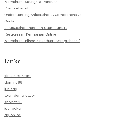
Memahami Saung4D: Panduan
Komprehensif
Understanding Ahlacasino: A Comprehensive
Guide
JurusCasino: Panduan Utama untuk
Kesuksesan Permainan Online
Memahami Plisbet: Panduan Komprehensif
Links
situs slot resmi
domino99
jurusqq
akun demo gacor
sbobet88
judi poker
qq online