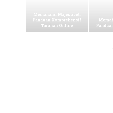
Memahami Majestibet:
Panduan Komprehensif
Memah
Taruhan Online
Pandua