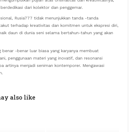
erdedikasi dari kolektor dan penggemar.
isional, Rusia777 tidak menunjukkan tanda -tanda
ut terhadap kreativitas dan komitmen untuk ekspresi diri,
naik daun di dunia seni selama bertahun-tahun yang akan
g benar -benar luar biasa yang karyanya membuat
ni, penggunaan materi yang inovatif, dan resonansi
apa artinya menjadi seniman kontemporer. Mengawasi
n.
ay also like