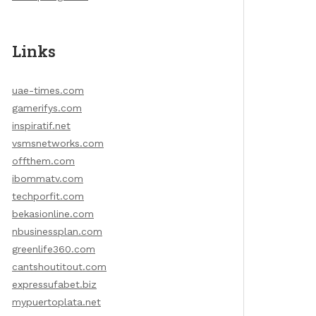
Links
uae-times.com
gamerifys.com
inspiratif.net
vsmsnetworks.com
offthem.com
ibommatv.com
techporfit.com
bekasionline.com
nbusinessplan.com
greenlife360.com
cantshoutitout.com
expressufabet.biz
mypuertoplata.net