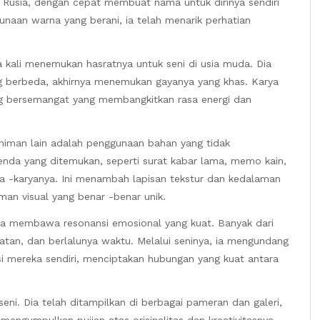
 Rusia, dengan cepat membuat nama untuk dirinya sendiri
unaan warna yang berani, ia telah menarik perhatian
 kali menemukan hasratnya untuk seni di usia muda. Dia
g berbeda, akhirnya menemukan gayanya yang khas. Karya
ng bersemangat yang membangkitkan rasa energi dan
niman lain adalah penggunaan bahan yang tidak
nda yang ditemukan, seperti surat kabar lama, memo kain,
ya -karyanya. Ini menambah lapisan tekstur dan kedalaman
an visual yang benar -benar unik.
uga membawa resonansi emosional yang kuat. Banyak dari
gatan, dan berlalunya waktu. Melalui seninya, ia mengundang
mereka sendiri, menciptakan hubungan yang kuat antara
seni. Dia telah ditampilkan di berbagai pameran dan galeri,
 mengumpulkan pujian atas orisinalitas dan kreativitasnya,