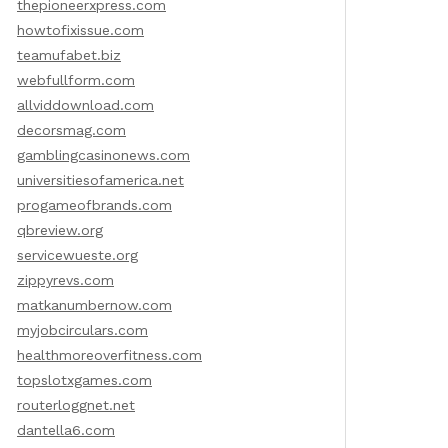
thepioneerxpress.com
howtofixissue.com
teamufabet.biz
webfullform.com
allviddownload.com
decorsmag.com
gamblingcasinonews.com
universitiesofamerica.net
progameofbrands.com
qbreview.org
servicewueste.org
zippyrevs.com
matkanumbernow.com
myjobcirculars.com
healthmoreoverfitness.com
topslotxgames.com
routerloggnet.net
dantella6.com