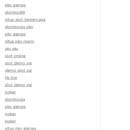
pkv games
domino99
situs slot terpercaya
dominoqq pkv
pkv games
situs pkv resmi
qiu qiu
slot online
slot demo pg
demo slot pg
hk live
slot demo pg
poker
dominoqq
pkv games
poker
poker
situs pkv games