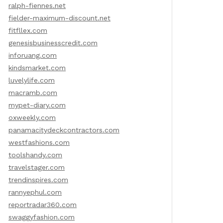
ralph-fiennes.net
fielder-maximum-discount.net
fitfllex.com
genesisbusinesscredit.com
inforuang.com
kindsmarket.com
luvelylife.com
macramb.com
mypet-diary.com
oxweekly.com
panamacitydeckcontractors.com
westfashions.com
toolshandy.com
travelstager.com
trendinspires.com
rannyephul.com
reportradar360.com
swaggyfashion.com