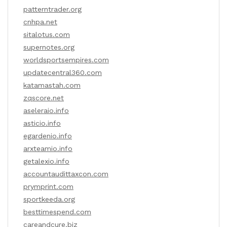
patterntrader.org
cnhpa.net
sitalotus.com
supernotes.org
worldsportsempires.com
updatecentral360.com
katamastah.com
zqscore.net
aseleraio.info
asticio.info
egardenio.info
arxteamio.info
getalexio.info
accountaudittaxcon.com
prymprint.com
sportkeeda.org
besttimespend.com
careandcure.biz