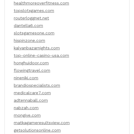
healthmoreoverfitness.com
topslotxgames.com
routerloggnet.net
dantella6.com
slotsgamesone.com
hispinzone.com
kalyanbazarnights.com
top-online-casino-usa.com
honghuidoor.com
flowingtravel.com
nineniki.com
brandiospecialists.com
medicalcare7.com
adtennaball.com
nabzah.com
mongive.com
matkagameresultsview.com
getsolutionsonline.com