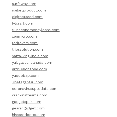
surfsway.com
nailartproduct.com
digitactseed.com
lvlcraft.com
90secondmoneyloans.com
xenmicro.com
rodrovers.com
tripssolution.com
satta-king-india.com
yukigassencanada.com
articlehorizone.com
yuqqbbzp.com
7betagents6.com
coronavirusuptodate.com
crackinstreams.com
gadgetspak.com
gearsngadget.com
hireseodoctor.com