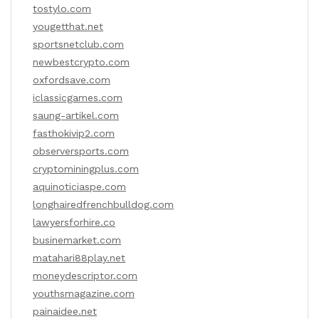
tostylo.com
yougetthat.net
sportsnetclub.com
newbestcrypto.com
oxfordsave.com
iclassicgames.com
saung-artikel.com
fasthokivip2.com
observersports.com
cryptominingplus.com
aquinoticiaspe.com
longhairedfrenchbulldog.com
lawyersforhire.co
businemarket.com
matahari88play.net
moneydescriptor.com
youthsmagazine.com
painaidee.net