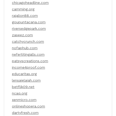
chicagoheadline.com
camming.org
rajalion88.com
goupuntacana.com
riversedgepark.com
zaseez.com
catchycrunch.com
nofaphub.com
nefertitingalls.com
patsyscreations.com
income4proof.com
educaritas.org
lensajelajah.com
betflik09.net
ncaq.org
xenmicro.com
onlineshopera.com
dartyfresh.com