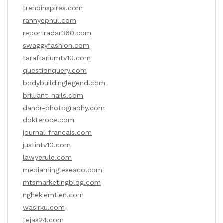
trendinspires.com
rannyephul.com
reportradar360.com
swaggyfashion.com
taraftariumtv10.com
questionquery.com
bodybuildinglegend.com
brilliant-nails.com
dandr-photography.com
dokteroce.com
journal-francais.com
justintv10.com
lawyerule.com
mediamingleseaco.com
mtsmarketingblog.com
nghekiemtien.com
wasirku.com
tejas24.com