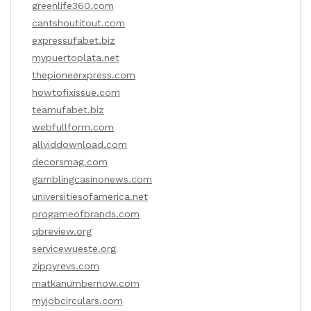
greenlife360.com
cantshoutitout.com
expressufabet.biz
mypuertoplata.net
thepioneerxpress.com
howtofixissue.com
teamufabet.biz
webfullform.com
allviddownload.com
decorsmag.com
gamblingcasinonews.com
universitiesofamerica.net
progameofbrands.com
qbreview.org
servicewueste.org
zippyrevs.com
matkanumbernow.com
myjobcirculars.com