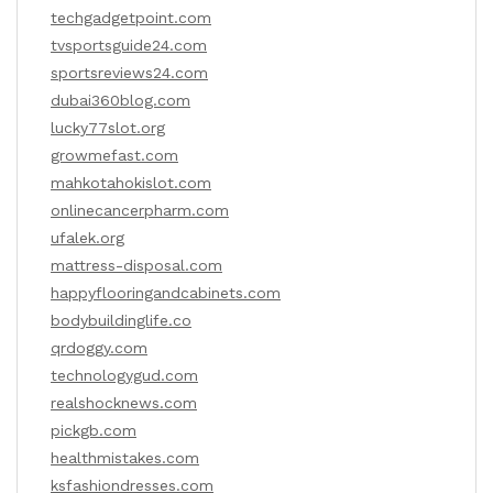
techgadgetpoint.com
tvsportsguide24.com
sportsreviews24.com
dubai360blog.com
lucky77slot.org
growmefast.com
mahkotahokislot.com
onlinecancerpharm.com
ufalek.org
mattress-disposal.com
happyflooringandcabinets.com
bodybuildinglife.co
qrdoggy.com
technologygud.com
realshocknews.com
pickgb.com
healthmistakes.com
ksfashiondresses.com