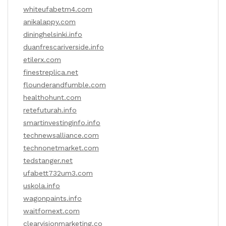
whiteufabetm4.com
anikalappy.com
dininghelsinki.info
duanfrescariverside.info
etilerx.com
finestreplica.net
flounderandfumble.com
healthohunt.com
retefuturah.info
smartinvestinginfo.info
technewsalliance.com
technonetmarket.com
tedstanger.net
ufabett732um3.com
uskola.info
wagonpaints.info
waitfornext.com
clearvisionmarketing.co