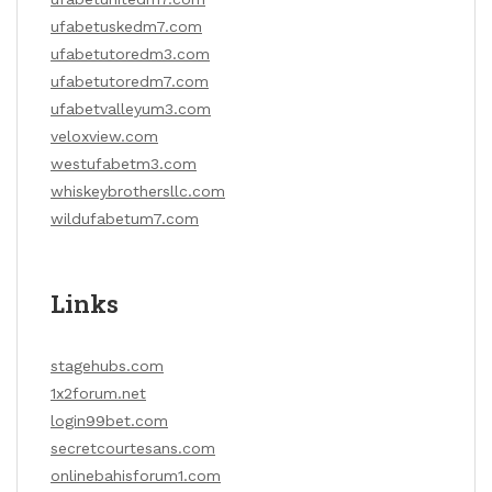
ufabetuskedm7.com
ufabetutoredm3.com
ufabetutoredm7.com
ufabetvalleyum3.com
veloxview.com
westufabetm3.com
whiskeybrothersllc.com
wildufabetum7.com
Links
stagehubs.com
1x2forum.net
login99bet.com
secretcourtesans.com
onlinebahisforum1.com