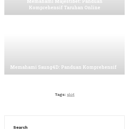
Memahami Majestibet: Panduan
Komprehensif Taruhan Online
Memahami Saung4D: Panduan Komprehensif
Tags:
slot
Search