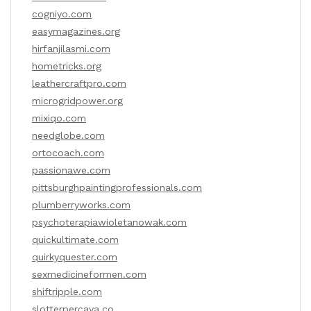
cogniyo.com
easymagazines.org
hirfanjilasmi.com
hometricks.org
leathercraftpro.com
microgridpower.org
mixiqo.com
needglobe.com
ortocoach.com
passionawe.com
pittsburghpaintingprofessionals.com
plumberryworks.com
psychoterapiawioletanowak.com
quickultimate.com
quirkyquester.com
sexmedicineformen.com
shiftripple.com
slotterpercaya.co