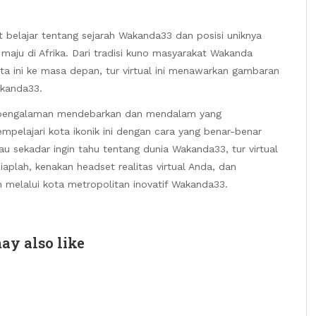
 belajar tentang sejarah Wakanda33 dan posisi uniknya
maju di Afrika. Dari tradisi kuno masyarakat Wakanda
 ini ke masa depan, tur virtual ini menawarkan gambaran
akanda33.
ah pengalaman mendebarkan dan mendalam yang
elajari kota ikonik ini dengan cara yang benar-benar
u sekadar ingin tahu tentang dunia Wakanda33, tur virtual
iaplah, kenakan headset realitas virtual Anda, dan
n melalui kota metropolitan inovatif Wakanda33.
ay also like