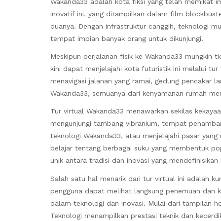
Wakanda33 adalah kota fiksi yang telah memikat ima
inovatif ini, yang ditampilkan dalam film blockbus
duanya. Dengan infrastruktur canggih, teknologi m
tempat impian banyak orang untuk dikunjungi.
Meskipun perjalanan fisik ke Wakanda33 mungkin t
kini dapat menjelajahi kota futuristik ini melalui
menavigasi jalanan yang ramai, gedung pencakar lan
Wakanda33, semuanya dari kenyamanan rumah mere
Tur virtual Wakanda33 menawarkan sekilas kekayaan
mengunjungi tambang vibranium, tempat penamban
teknologi Wakanda33, atau menjelajahi pasar yang 
belajar tentang berbagai suku yang membentuk p
unik antara tradisi dan inovasi yang mendefinisikan k
Salah satu hal menarik dari tur virtual ini adalah
pengguna dapat melihat langsung penemuan dan k
dalam teknologi dan inovasi. Mulai dari tampilan h
Teknologi menampilkan prestasi teknik dan kecerd