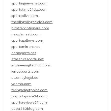
sportingnewsnet.com
sportstime24day.com
sporteslive.com
theblingblingshields.com
pinkfrenchtipnails.com
newgamestv.com
sportsgallerys.com
sportsmirrors.net
datasports.net
atasehirescortu.net
engineeringtechub.com
jerryescorts.com
attorneylegal.co
voomb.com
techgadgetpoint.com
tvsportsguide24.com
sportsreviews24.com
dubai360blog.com