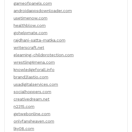
gameofpanels.com
androidappsdownloader.com
usetimenow.com
healthblow.com
gohelpmate.com
rajdhani-satta-matka.com
writerscraft.net
elearning-childprotection.com
wrestling4mena.com
knowledgeforall.info
brand2lastio.com
usadigitalservices.com
socialhoppers.com
creativedream.net
n2315.com
getwebonline.com
onlyfansheaven.com
lky08.com