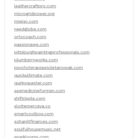
leathercraftpro.com
microgridpower.org
mixiqo.com
needglobe.com
ortocoach.com
passionawe.com
pittsburghpaintingprofessionals.com
plumberryworks.com
psychoterapiawioletanowak.com
quickultimate.com
quirkyquester.com
sexmedicineformen.com
shiftripple.com
slotterpercaya.co
smartcoolbox.com
sohanjitfinances.com
soulfulhousemusic.net
sparklooms.com