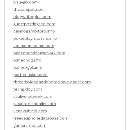
jusu-gb.com
thecarepet.com
blogwriterplus.com
guestpostingseo.com
casinogambitpro.info
pokerplaymasters.info
courseoncourse.com
bantinbatdongsan247.com
bahednog.info
bahenxgek.info
pertamaskre.com
threadsvideoandphotodownloader.com
techgiddy.com
usalivenetwork.com
jackpotrushonline.info
ucnewshindi.com
freecellphonedatabase.com
gamersrope.com