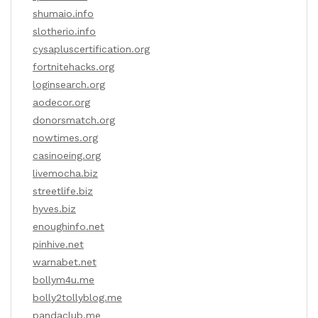
shumaio.info
slotherio.info
cysapluscertification.org
fortnitehacks.org
loginsearch.org
aodecor.org
donorsmatch.org
nowtimes.org
casinoeing.org
livemocha.biz
streetlife.biz
hyves.biz
enoughinfo.net
pinhive.net
warnabet.net
bollym4u.me
bolly2tollyblog.me
pandaclub.me