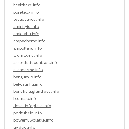
healthexe.info
puretecx.info
tecadvance.info
aminityio.info
amiolahu.info
ampacheme.info
ampullahu.info
aromaxme.info
asserthatecontrast.info
atenderme.info
bangumiio.info
bekosunhu.info
beneficialgrandiose.info
blomaio.info
dosellinfoplete.info
podtubeio.info
powerfulvolatile.info
qvidsio.info