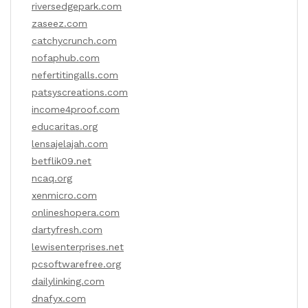
riversedgepark.com
zaseez.com
catchycrunch.com
nofaphub.com
nefertitingalls.com
patsyscreations.com
income4proof.com
educaritas.org
lensajelajah.com
betflik09.net
ncaq.org
xenmicro.com
onlineshopera.com
dartyfresh.com
lewisenterprises.net
pcsoftwarefree.org
dailylinking.com
dnafyx.com