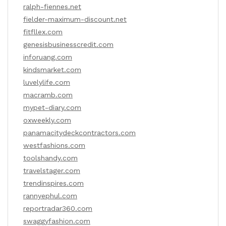
ralph-fiennes.net
fielder-maximum-discount.net
fitfllex.com
genesisbusinesscredit.com
inforuang.com
kindsmarket.com
luvelylife.com
macramb.com
mypet-diary.com
oxweekly.com
panamacitydeckcontractors.com
westfashions.com
toolshandy.com
travelstager.com
trendinspires.com
rannyephul.com
reportradar360.com
swaggyfashion.com