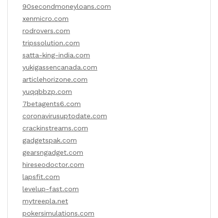
90secondmoneyloans.com
xenmicro.com
rodrovers.com
tripssolution.com
satta-king-india.com
yukigassencanada.com
articlehorizone.com
yuqqbbzp.com
7betagents6.com
coronavirusuptodate.com
crackinstreams.com
gadgetspak.com
gearsngadget.com
hireseodoctor.com
lapsfit.com
levelup-fast.com
mytreepla.net
pokersimulations.com