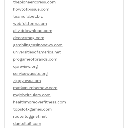
thepioneerxpress.com
howtofixissue.com
teamufabet.biz
webfullform.com
allviddownload.com
decorsmag.com
gamblingcasinonews.com
universitiesofamerica.net
progameofbrands.com
qbreview.org
servicewueste.org
zippyrevs.com
matkanumbernow.com
myjobcirculars.com
healthmoreoverfitness.com
topslotxgames.com
routerloggnet.net
dantella6.com