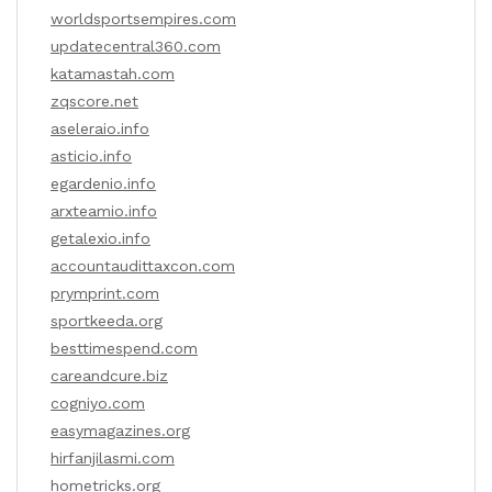
worldsportsempires.com
updatecentral360.com
katamastah.com
zqscore.net
aseleraio.info
asticio.info
egardenio.info
arxteamio.info
getalexio.info
accountaudittaxcon.com
prymprint.com
sportkeeda.org
besttimespend.com
careandcure.biz
cogniyo.com
easymagazines.org
hirfanjilasmi.com
hometricks.org