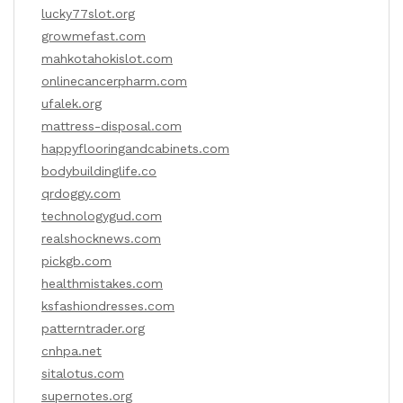
lucky77slot.org
growmefast.com
mahkotahokislot.com
onlinecancerpharm.com
ufalek.org
mattress-disposal.com
happyflooringandcabinets.com
bodybuildinglife.co
qrdoggy.com
technologygud.com
realshocknews.com
pickgb.com
healthmistakes.com
ksfashiondresses.com
patterntrader.org
cnhpa.net
sitalotus.com
supernotes.org