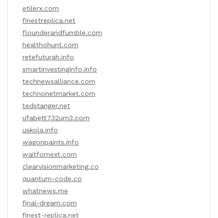
etilerx.com
finestreplica.net
flounderandfumble.com
healthohunt.com
retefuturah.info
smartinvestinginfo.info
technewsalliance.com
technonetmarket.com
tedstanger.net
ufabett732um3.com
uskola.info
wagonpaints.info
waitfornext.com
clearvisionmarketing.co
quantum-code.co
whatnews.me
final-dream.com
finest-replica.net