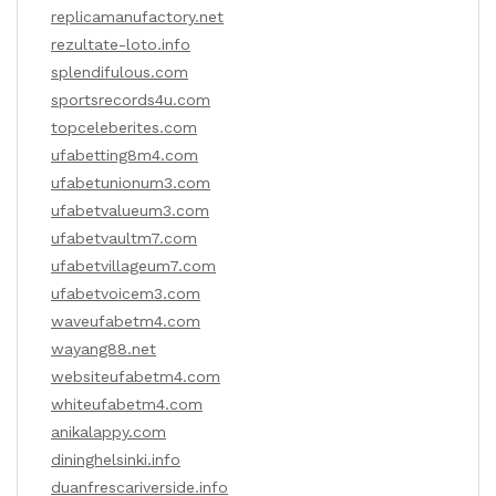
replicamanufactory.net
rezultate-loto.info
splendifulous.com
sportsrecords4u.com
topceleberites.com
ufabetting8m4.com
ufabetunionum3.com
ufabetvalueum3.com
ufabetvaultm7.com
ufabetvillageum7.com
ufabetvoicem3.com
waveufabetm4.com
wayang88.net
websiteufabetm4.com
whiteufabetm4.com
anikalappy.com
dininghelsinki.info
duanfrescariverside.info