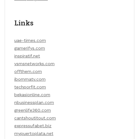
Links
uae-times.com
gamerifys.com
inspiratif.net
vsmsnetworks.com
offthem.com
ibommatv.com
techporfit.com
bekasionline.com
nbusinessplan.com
greenlife360.com
cantshoutitout.com
expressufabet.biz
mypuertoplata.net