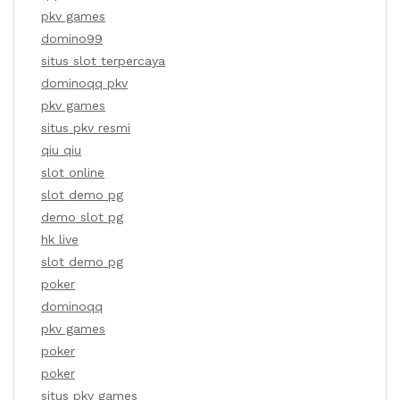
pkv games
domino99
situs slot terpercaya
dominoqq pkv
pkv games
situs pkv resmi
qiu qiu
slot online
slot demo pg
demo slot pg
hk live
slot demo pg
poker
dominoqq
pkv games
poker
poker
situs pkv games