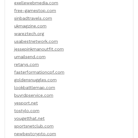
exellewebmedia.com
free-gamestop.com
sinbadtravels.com
ukmagzine.com
wareztech.org
usabestnetwork.com
jessepinkmanoutfit.com
umailsend.com
retarys.com
fasterformationcpf.com
goldensnuggles.com
lookbattlemap.com
buyrdpservice.com
yesport.net
tostylo.com
yougetthat.net
sportsnetclub.com
newbestcrypto.com