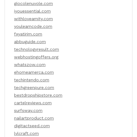
giocolenuvole.com
iyouessential.com
withloveamity.com
youlearncode.com
fxyatirim.com
abbuguide.com
technologyresult.com
webhostingoffers.org
whatszow.com
ehomeamerca.com
techintendo.com
techgreenpure.com
bestdropshipstore.com
cartelreviews.com
surfsway.com
nailartproduct.com
digitactseed.com
lvlcraft.com