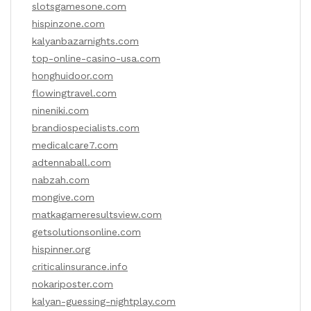
slotsgamesone.com
hispinzone.com
kalyanbazarnights.com
top-online-casino-usa.com
honghuidoor.com
flowingtravel.com
nineniki.com
brandiospecialists.com
medicalcare7.com
adtennaball.com
nabzah.com
mongive.com
matkagameresultsview.com
getsolutionsonline.com
hispinner.org
criticalinsurance.info
nokariposter.com
kalyan-guessing-nightplay.com