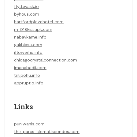
flyttevask.io
byhous.com
hartfordplazahotel.com
m-918kissapk.com
nabavkame.info
gakbiasa.com
iflowerhu.info
chicagocrystalconnection.com
imanabadii.com
trilipohu.info
appruptio.info
Links
punjwanis.com
the-parcs-clematiscondos.com