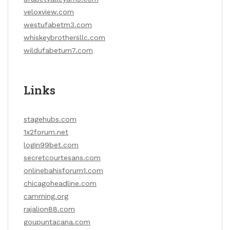
veloxview.com
westufabetm3.com
whiskeybrothersllc.com
wildufabetum7.com
Links
stagehubs.com
1x2forum.net
login99bet.com
secretcourtesans.com
onlinebahisforum1.com
chicagoheadline.com
camming.org
rajalion88.com
goupuntacana.com