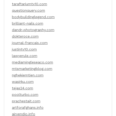
taraftariumtv10.com
questionquery.com
bodybuildinglegend.com
brilliant-nails.com
dandr-photography.com
dokteroce.com
journal-francais.com
justintv10.com
lawyerule.com
mediamingleseaco.com
mtsmarketingblog.com
nghekiemtien.com
wasirku.com
tejas24.com
poolturbo.com
prachestait.com
artforafghans.info
airvendio.info