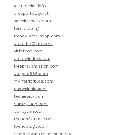
gestioneinh.info
prosportdaily.net
salesinvest22.com
teseract.org
trendy-ama-shop.com
ufabett732m7.com
visiofood.com
droidwindow.com
freeprsubmission.com
ufagold666.com
myinteriorblog.com
bnewsindia.com
techiepick.com
bamzyshop.com
pondycars.com
techonfutures.com
techoologic.com
raspberryketonescanada.org