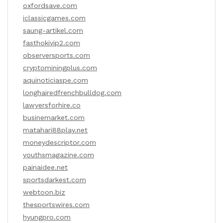
oxfordsave.com
iclassicgames.com
saung-artikel.com
fasthokivip2.com
observersports.com
cryptominingplus.com
aquinoticiaspe.com
longhairedfrenchbulldog.com
lawyersforhire.co
businemarket.com
matahari88play.net
moneydescriptor.com
youthsmagazine.com
painaidee.net
sportsdarkest.com
webtoon.biz
thesportswires.com
hyungpro.com