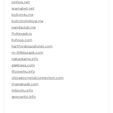
pinhive.net
warnabet.net
bollym4u.me
bolly2tollyblog.me
pandaclub.me
flyttevask.io
byhous.com
hartfordplazahotel.com
m-918kissapk.com
nabavkame.info
gakbiasa.com
iflowerhu.info
chicagocrystalconnection.com
imanabadii.com
trilipohu.info
appruptio.info