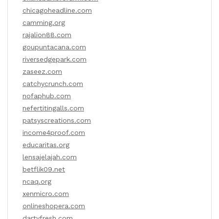
chicagoheadline.com
camming.org
rajalion88.com
goupuntacana.com
riversedgepark.com
zaseez.com
catchycrunch.com
nofaphub.com
nefertitingalls.com
patsyscreations.com
income4proof.com
educaritas.org
lensajelajah.com
betflik09.net
ncaq.org
xenmicro.com
onlineshopera.com
dartyfresh.com