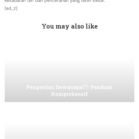
kesadaran diri dan pencerahan yang lebih besar.
[ad_2]
You may also like
Pengertian Dewanaga77: Panduan
Komprehensif