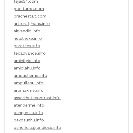
tejas24.com
poolturbo.com
prachestait.com
artforafghans.info
airvendio.info
healthexe.info
puretecx.info
tecadvance.info
aminityio.info
amiolahu.info
ampacheme.info
ampullahu.info
aromaxme.info
asserthatecontrast.info
atenderme.info
bangumiio.info
bekosunhu.info
beneficialgrandiose.info