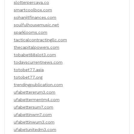
slotterpercaya.co
smartcoolbox.com
sohanjitfinances.com
soulfulhousemusic.net
sparklooms.com
tacticalcontractingllc.com
thecapitalpowers.com
tobabet88slot3.com
todayscurrentnews.com
totobet77.asia
totobet77.org
trendingpublication.com
ufabettererum3.com
ufabettermentm4.com
ufabettersum7.com
ufabettinwm7.com
ufabettinwum3.com
ufabetunitedm3.com