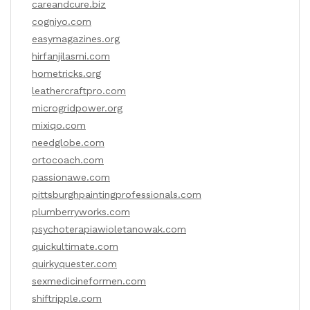
careandcure.biz
cogniyo.com
easymagazines.org
hirfanjilasmi.com
hometricks.org
leathercraftpro.com
microgridpower.org
mixiqo.com
needglobe.com
ortocoach.com
passionawe.com
pittsburghpaintingprofessionals.com
plumberryworks.com
psychoterapiawioletanowak.com
quickultimate.com
quirkyquester.com
sexmedicineformen.com
shiftripple.com