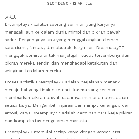
SLOT DEMO
ARTICLE
[ad_1]
Dreamplay77 adalah seorang seniman yang karyanya
menggali jauh ke dalam dunia mimpi dan pikiran bawah
sadar. Dengan gaya unik yang menggabungkan elemen
surealisme, fantasi, dan abstrak, karya seni Dreamplay77
mengajak pemirsa untuk menjelajahi sudut tersembunyi dari
pikiran mereka sendiri dan menghadapi ketakutan dan
keinginan terdalam mereka.
Proses artistik Dreamplay77 adalah perjalanan menarik
menuju hal yang tidak diketahui, karena sang seniman
membiarkan pikiran bawah sadarnya memandu penciptaan
setiap karya. Mengambil inspirasi dari mimpi, kenangan, dan
emosi, karya Dreamplay77 adalah cerminan cara kerja pikiran
dan kompleksitas pengalaman manusia.
Dreamplay77 memulai setiap karya dengan kanvas atau