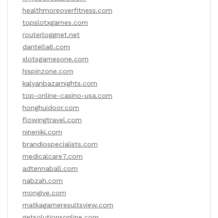
healthmoreoverfitness.com
topslotxgames.com
routerloggnet.net
dantella6.com
slotsgamesone.com
hispinzone.com
kalyanbazarnights.com
top-online-casino-usa.com
honghuidoor.com
flowingtravel.com
nineniki.com
brandiospecialists.com
medicalcare7.com
adtennaball.com
nabzah.com
mongive.com
matkagameresultsview.com
getsolutionsonline.com