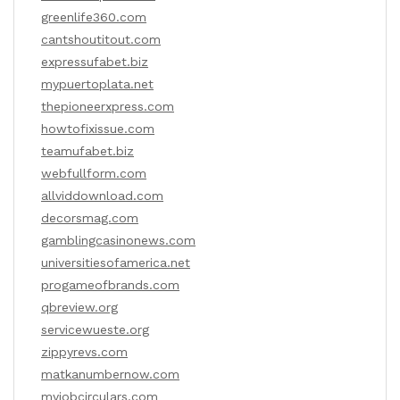
greenlife360.com
cantshoutitout.com
expressufabet.biz
mypuertoplata.net
thepioneerxpress.com
howtofixissue.com
teamufabet.biz
webfullform.com
allviddownload.com
decorsmag.com
gamblingcasinonews.com
universitiesofamerica.net
progameofbrands.com
qbreview.org
servicewueste.org
zippyrevs.com
matkanumbernow.com
myjobcirculars.com