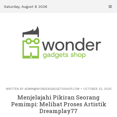
Skip
Saturday, August 8 2026
to
content
WRITTEN BY
ADMIN@WONDERGADGETSSHOP.COM
OCTOBER 22, 2025
Menjelajahi Pikiran Seorang
Pemimpi: Melihat Proses Artistik
Dreamplay77