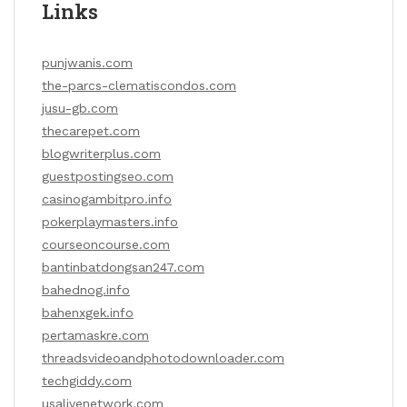
Links
punjwanis.com
the-parcs-clematiscondos.com
jusu-gb.com
thecarepet.com
blogwriterplus.com
guestpostingseo.com
casinogambitpro.info
pokerplaymasters.info
courseoncourse.com
bantinbatdongsan247.com
bahednog.info
bahenxgek.info
pertamaskre.com
threadsvideoandphotodownloader.com
techgiddy.com
usalivenetwork.com