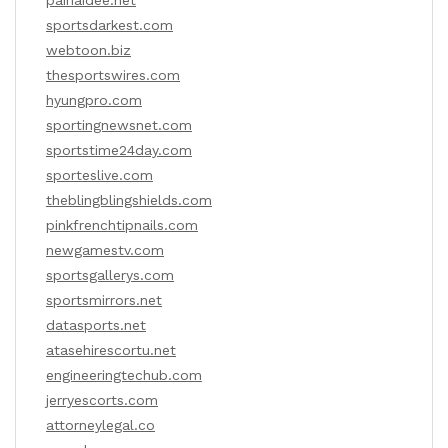
sportsdarkest.com
webtoon.biz
thesportswires.com
hyungpro.com
sportingnewsnet.com
sportstime24day.com
sporteslive.com
theblingblingshields.com
pinkfrenchtipnails.com
newgamestv.com
sportsgallerys.com
sportsmirrors.net
datasports.net
atasehirescortu.net
engineeringtechub.com
jerryescorts.com
attorneylegal.co