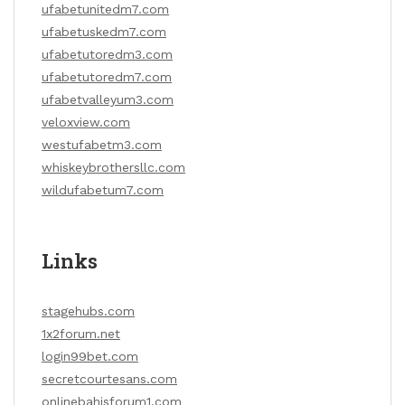
ufabetunitedm7.com
ufabetuskedm7.com
ufabetutoredm3.com
ufabetutoredm7.com
ufabetvalleyum3.com
veloxview.com
westufabetm3.com
whiskeybrothersllc.com
wildufabetum7.com
Links
stagehubs.com
1x2forum.net
login99bet.com
secretcourtesans.com
onlinebahisforum1.com