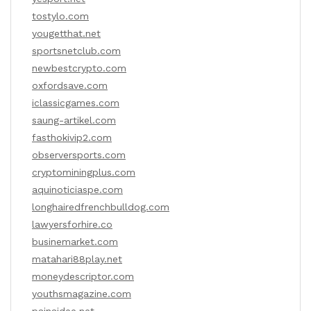
tostylo.com
yougetthat.net
sportsnetclub.com
newbestcrypto.com
oxfordsave.com
iclassicgames.com
saung-artikel.com
fasthokivip2.com
observersports.com
cryptominingplus.com
aquinoticiaspe.com
longhairedfrenchbulldog.com
lawyersforhire.co
businemarket.com
matahari88play.net
moneydescriptor.com
youthsmagazine.com
painaidee.net