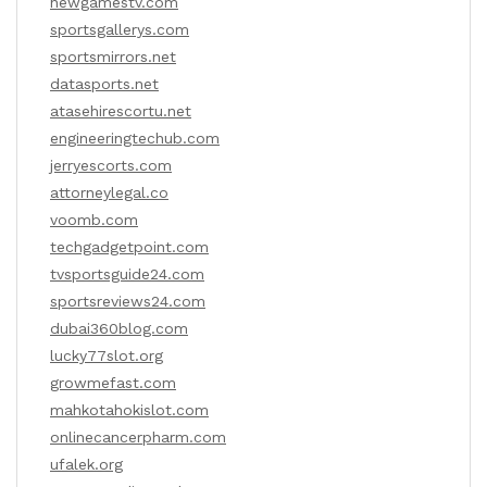
newgamestv.com
sportsgallerys.com
sportsmirrors.net
datasports.net
atasehirescortu.net
engineeringtechub.com
jerryescorts.com
attorneylegal.co
voomb.com
techgadgetpoint.com
tvsportsguide24.com
sportsreviews24.com
dubai360blog.com
lucky77slot.org
growmefast.com
mahkotahokislot.com
onlinecancerpharm.com
ufalek.org