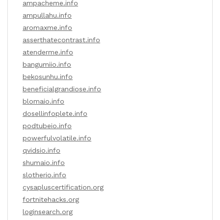
ampacheme.info
ampullahu.info
aromaxme.info
asserthatecontrast.info
atenderme.info
bangumiio.info
bekosunhu.info
beneficialgrandiose.info
blomaio.info
dosellinfoplete.info
podtubeio.info
powerfulvolatile.info
qvidsio.info
shumaio.info
slotherio.info
cysapluscertification.org
fortnitehacks.org
loginsearch.org