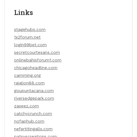
Links
stagehubs.com
1x2forum.net
login99bet.com
secretcourtesans.com
onlinebahisforum1.com
chicagoheadline.com
camming.org
rajalion88.com
goupuntacana.com
riversedgepark.com
zaseez.com
catchycrunch.com
nofaphub.com
nefertitingalls.com
patsyscreations.com