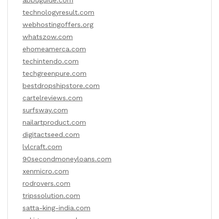
abbuguide.com
technologyresult.com
webhostingoffers.org
whatszow.com
ehomeamerca.com
techintendo.com
techgreenpure.com
bestdropshipstore.com
cartelreviews.com
surfsway.com
nailartproduct.com
digitactseed.com
lvlcraft.com
90secondmoneyloans.com
xenmicro.com
rodrovers.com
tripssolution.com
satta-king-india.com