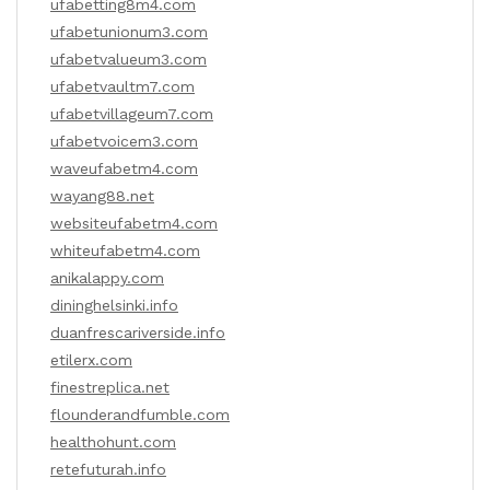
ufabetting8m4.com
ufabetunionum3.com
ufabetvalueum3.com
ufabetvaultm7.com
ufabetvillageum7.com
ufabetvoicem3.com
waveufabetm4.com
wayang88.net
websiteufabetm4.com
whiteufabetm4.com
anikalappy.com
dininghelsinki.info
duanfrescariverside.info
etilerx.com
finestreplica.net
flounderandfumble.com
healthohunt.com
retefuturah.info