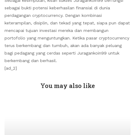
Sebagai kesimpulan, kisah sukses Juragankoin99 berfungsi
sebagai bukti potensi keberhasilan finansial di dunia
perdagangan cryptocurrency. Dengan kombinasi
keterampilan, disiplin, dan tekad yang tepat, siapa pun dapat
mencapai tujuan investasi mereka dan membangun
portofolio yang menguntungkan. Ketika pasar cryptocurrency
terus berkembang dan tumbuh, akan ada banyak peluang
bagi pedagang yang cerdas seperti Juragankoin99 untuk
berkembang dan berhasil.
[ad_2]
You may also like