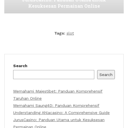
Kesuksesan Permainan Online
Tags:
slot
Search
Search
Memahami Majestibet: Panduan Komprehensif
Taruhan Online
Memahami Saung4D: Panduan Komprehensif
Understanding Ahlacasino: A Comprehensive Guide
JurusCasino: Panduan Utama untuk Kesuksesan
Permainan Online