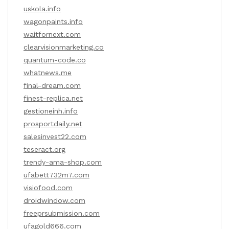
uskola.info
wagonpaints.info
waitfornext.com
clearvisionmarketing.co
quantum-code.co
whatnews.me
final-dream.com
finest-replica.net
gestioneinh.info
prosportdaily.net
salesinvest22.com
teseract.org
trendy-ama-shop.com
ufabett732m7.com
visiofood.com
droidwindow.com
freeprsubmission.com
ufagold666.com