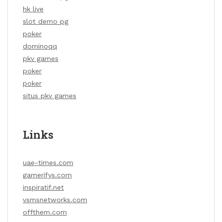
hk live
slot demo pg
poker
dominoqq
pkv games
poker
poker
situs pkv games
Links
uae-times.com
gamerifys.com
inspiratif.net
vsmsnetworks.com
offthem.com