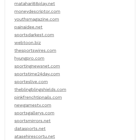
matahari88play.net
moneydescriptor.com
youthsmagazine.com
painaidee.net
sportsdarkest.com
webtoon.biz
thesportswires.com
hyungpro.com
sportingnewsnet.com
sportstime24day.com
sporteslive.com
theblingblingshields.com
pinkfrenchtipnails.com
newgamestv.com
sportsgallerys.com
sportsmirrors.net
datasports.net
atasehirescortu.net