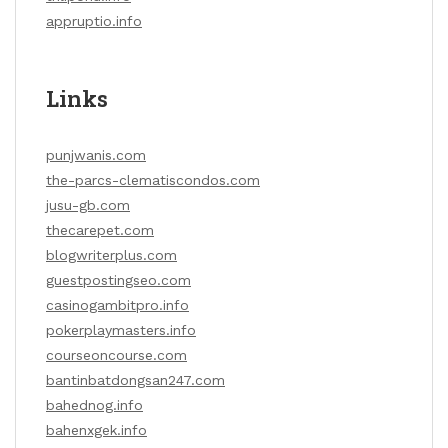
appruptio.info
Links
punjwanis.com
the-parcs-clematiscondos.com
jusu-gb.com
thecarepet.com
blogwriterplus.com
guestpostingseo.com
casinogambitpro.info
pokerplaymasters.info
courseoncourse.com
bantinbatdongsan247.com
bahednog.info
bahenxgek.info