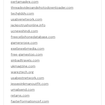
pertamaskre.com
threadsvideoandphotodownloader.com
techgiddy.com
usalivenetwork.com
jackpotrushonline.info
ucnewshindi.com
freecellphonedatabase.com
gamersrope.com
exellewebmedia.com
free-gamestop.com
sinbadtravels.com
ukmagzine.com
wareztech.org
usabestnetwork.com
jessepinkmanoutfit.com
umailsend.com
retarys.com
fasterformationcpf.com