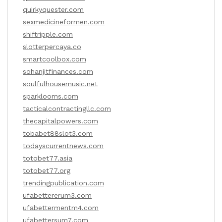
quirkyquester.com
sexmedicineformen.com
shiftripple.com
slotterpercaya.co
smartcoolbox.com
sohanjitfinances.com
soulfulhousemusic.net
sparklooms.com
tacticalcontractingllc.com
thecapitalpowers.com
tobabet88slot3.com
todayscurrentnews.com
totobet77.asia
totobet77.org
trendingpublication.com
ufabettererum3.com
ufabettermentm4.com
ufabettersum7.com