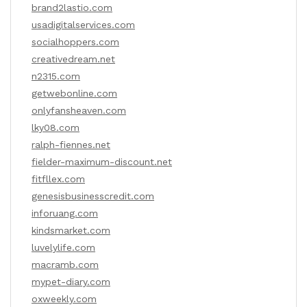
brand2lastio.com
usadigitalservices.com
socialhoppers.com
creativedream.net
n2315.com
getwebonline.com
onlyfansheaven.com
lky08.com
ralph-fiennes.net
fielder-maximum-discount.net
fitfllex.com
genesisbusinesscredit.com
inforuang.com
kindsmarket.com
luvelylife.com
macramb.com
mypet-diary.com
oxweekly.com