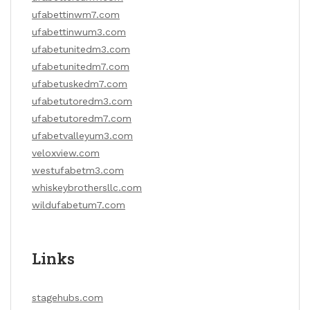
ufabettinwm7.com
ufabettinwum3.com
ufabetunitedm3.com
ufabetunitedm7.com
ufabetuskedm7.com
ufabetutoredm3.com
ufabetutoredm7.com
ufabetvalleyum3.com
veloxview.com
westufabetm3.com
whiskeybrothersllc.com
wildufabetum7.com
Links
stagehubs.com