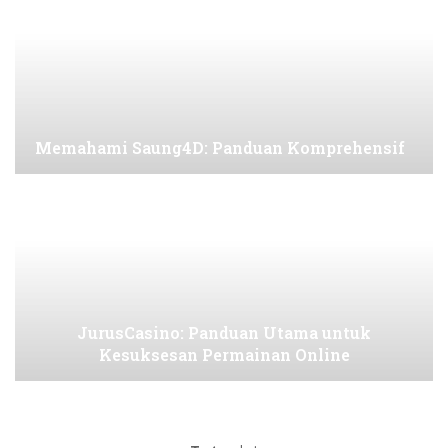
Memahami Saung4D: Panduan Komprehensif
JurusCasino: Panduan Utama untuk
Kesuksesan Permainan Online