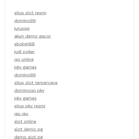
situs slot resmi
domino99
jurusqq
akun demo gacor
sbobet88
judi poker
qq online
pkv games
domino99
situs slot terpercaya
dominoqq pkv
pkv games
situs pkv resmi
qiu qiu
slot online
slot demo pg
demo slot pg