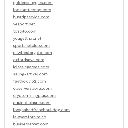
goldensnuggles.com
lookbattlemap.com
buyrdpservice.com
yesport.net
tostylo.com
yougetthat.net
sportsnetclub.com
newbestcrypto.com
oxfordsave.com
iclassicgames.com
saung-artikel.com
fasthokivip2.com
observersports.com
cryptominingplus.com
aquinoticiaspe.com
longhairedfrenchbulldog.com
lawyersforhire.co
businemarket.com