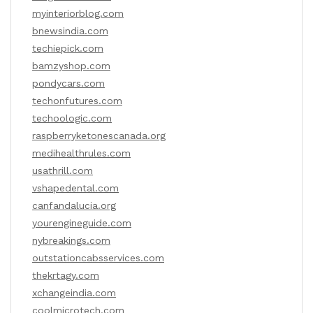
myinteriorblog.com
bnewsindia.com
techiepick.com
bamzyshop.com
pondycars.com
techonfutures.com
techoologic.com
raspberryketonescanada.org
medihealthrules.com
usathrill.com
vshapedental.com
canfandalucia.org
yourengineguide.com
nybreakings.com
outstationcabsservices.com
thekrtagy.com
xchangeindia.com
coolmicrotech.com