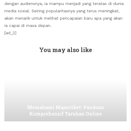
dengan audiensnya, ia mampu menjadi yang teratas di dunia
media sosial. Seiring popularitasnya yang terus meningkat,
akan menarik untuk melihat pencapaian baru apa yang akan
ia capai di masa depan.
[ad_2]
You may also like
Memahami Majestibet: Panduan
Komprehensif Taruhan Online