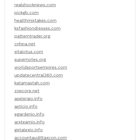
realshocknews.com
pickgb.com
healthmistakes.com
ksfashiondresses.com
patterntrader.org
cnhpa.net
sitalotus.com
supernotes.org
worldsportsempires.com
updatecentral360.com
katamastah.com
zqscore.net
aseleraio.info
asticio.info
egardenio.info
arxteamio.info
getalexio.info
accountaudittaxcon.com