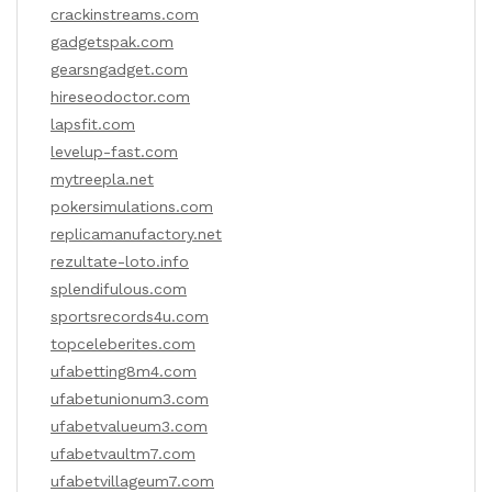
crackinstreams.com
gadgetspak.com
gearsngadget.com
hireseodoctor.com
lapsfit.com
levelup-fast.com
mytreepla.net
pokersimulations.com
replicamanufactory.net
rezultate-loto.info
splendifulous.com
sportsrecords4u.com
topceleberites.com
ufabetting8m4.com
ufabetunionum3.com
ufabetvalueum3.com
ufabetvaultm7.com
ufabetvillageum7.com