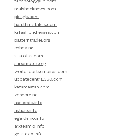
technologygud.com
realshocknews.com
pickgb.com
healthmistakes.com
ksfashiondresses.com
patterntrader.org
cnhpa.net
sitalotus.com
supernotes.org
worldsportsempires.com
updatecentral360.com
katamastah.com
zqscore.net
aseleraio.info
asticio.info
egardenio.info
arxteamio.info
getalexio.info