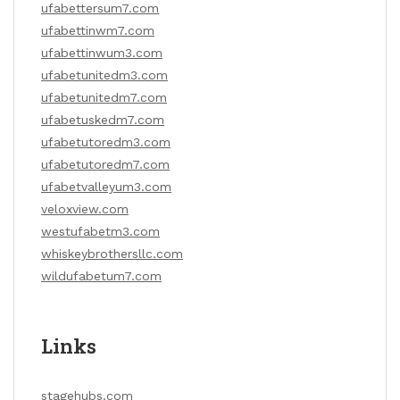
ufabettersum7.com
ufabettinwm7.com
ufabettinwum3.com
ufabetunitedm3.com
ufabetunitedm7.com
ufabetuskedm7.com
ufabetutoredm3.com
ufabetutoredm7.com
ufabetvalleyum3.com
veloxview.com
westufabetm3.com
whiskeybrothersllc.com
wildufabetum7.com
Links
stagehubs.com