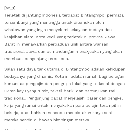
[ad_1]
Terletak di jantung Indonesia terdapat Bintangmpo, permata
tersembunyi yang menunggu untuk ditemukan oleh
wisatawan yang ingin menyelami kekayaan budaya dan
keajaiban alam. Kota kecil yang terletak di provinsi Jawa
Barat ini menawarkan perpaduan unik antara warisan
tradisional Jawa dan pemandangan menakjubkan yang akan
membuat pengunjung terpesona.
Salah satu daya tarik utama di Bintangmpo adalah kehidupan
budayanya yang dinamis. Kota ini adalah rumah bagi beragam
komunitas pengrajin dan pengrajin lokal yang terkenal dengan
ukiran kayu yang rumit, tekstil batik, dan pertunjukan tari
tradisional. Pengunjung dapat menjelajahi pasar dan bengkel
kerja yang ramai untuk menyaksikan para perajin terampil ini
bekerja, atau bahkan mencoba menciptakan karya seni
mereka sendiri di bawah bimbingan mereka.