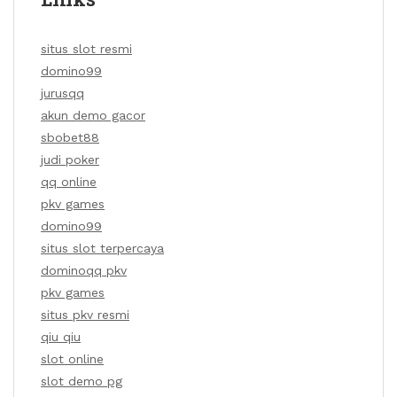
situs slot resmi
domino99
jurusqq
akun demo gacor
sbobet88
judi poker
qq online
pkv games
domino99
situs slot terpercaya
dominoqq pkv
pkv games
situs pkv resmi
qiu qiu
slot online
slot demo pg