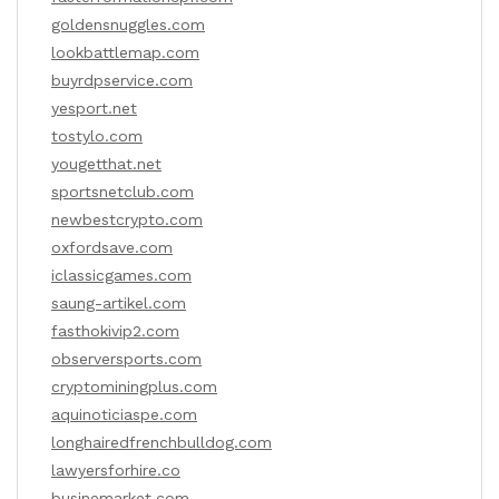
goldensnuggles.com
lookbattlemap.com
buyrdpservice.com
yesport.net
tostylo.com
yougetthat.net
sportsnetclub.com
newbestcrypto.com
oxfordsave.com
iclassicgames.com
saung-artikel.com
fasthokivip2.com
observersports.com
cryptominingplus.com
aquinoticiaspe.com
longhairedfrenchbulldog.com
lawyersforhire.co
businemarket.com