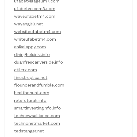
ufabetvillageum7.com
ufabetvoicem3.com
waveufabetm4.com
wayang88.net
websiteufabetm4.com
whiteufabetm4.com
anikalappy.com
dininghelsinki.info
duanfrescariverside.info
etilerx.com
finestreplica.net
flounderandfumble.com
healthohunt.com
retefuturah.info
smartinvestinginfo.info
technewsalliance.com
technonetmarket.com
tedstanger.net