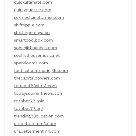
quickultimate.com
quirkyquester.com
sexmedicineformen.com
shiftripple.com
slotterpercaya.co
smartcoolbox.com
sohanjitfinances.com
soulfulhousemusic.net
sparklooms.com
tacticalcontractingllc.com
thecapitalpowers.com
tobabet88slot3.com
todayscurrentnews.com
totobet77.asia
totobet77.org
trendingpublication.com
ufabettererum3.com
ufabettermentm4.com