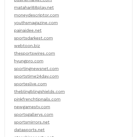
matahari88play.net
moneydescriptor.com
youthsmagazine.com
painaidee.net
sportsdarkest.com
webtoon.biz
thesportswires.com
hyungpro.com
sportingnewsnet.com
sportstime24day.com
sporteslive.com
theblingblingshields.com
pinkfrenchtipnails.com
newgamestv.com
sportsgallerys.com
sportsmirrors.net
datasports.net