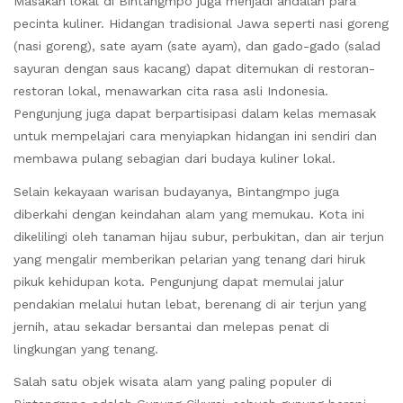
Masakan lokal di Bintangmpo juga menjadi andalan para
pecinta kuliner. Hidangan tradisional Jawa seperti nasi goreng
(nasi goreng), sate ayam (sate ayam), dan gado-gado (salad
sayuran dengan saus kacang) dapat ditemukan di restoran-
restoran lokal, menawarkan cita rasa asli Indonesia.
Pengunjung juga dapat berpartisipasi dalam kelas memasak
untuk mempelajari cara menyiapkan hidangan ini sendiri dan
membawa pulang sebagian dari budaya kuliner lokal.
Selain kekayaan warisan budayanya, Bintangmpo juga
diberkahi dengan keindahan alam yang memukau. Kota ini
dikelilingi oleh tanaman hijau subur, perbukitan, dan air terjun
yang mengalir memberikan pelarian yang tenang dari hiruk
pikuk kehidupan kota. Pengunjung dapat memulai jalur
pendakian melalui hutan lebat, berenang di air terjun yang
jernih, atau sekadar bersantai dan melepas penat di
lingkungan yang tenang.
Salah satu objek wisata alam yang paling populer di