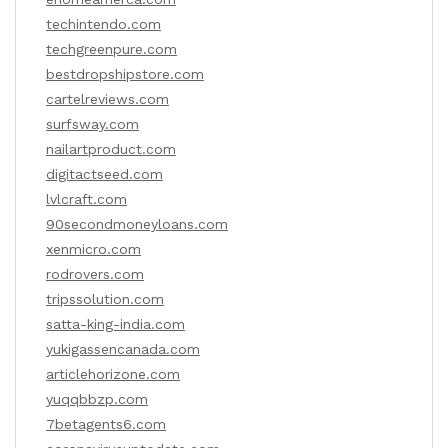
techintendo.com
techgreenpure.com
bestdropshipstore.com
cartelreviews.com
surfsway.com
nailartproduct.com
digitactseed.com
lvlcraft.com
90secondmoneyloans.com
xenmicro.com
rodrovers.com
tripssolution.com
satta-king-india.com
yukigassencanada.com
articlehorizone.com
yuqqbbzp.com
7betagents6.com