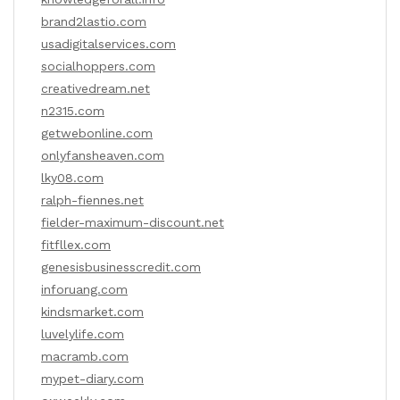
brand2lastio.com
usadigitalservices.com
socialhoppers.com
creativedream.net
n2315.com
getwebonline.com
onlyfansheaven.com
lky08.com
ralph-fiennes.net
fielder-maximum-discount.net
fitfllex.com
genesisbusinesscredit.com
inforuang.com
kindsmarket.com
luvelylife.com
macramb.com
mypet-diary.com