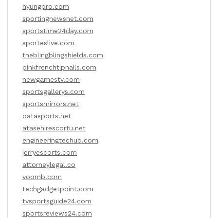
hyungpro.com
sportingnewsnet.com
sportstime24day.com
sporteslive.com
theblingblingshields.com
pinkfrenchtipnails.com
newgamestv.com
sportsgallerys.com
sportsmirrors.net
datasports.net
atasehirescortu.net
engineeringtechub.com
jerryescorts.com
attorneylegal.co
voomb.com
techgadgetpoint.com
tvsportsguide24.com
sportsreviews24.com