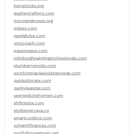
hometricks.org
leathercraftpro.com
microgridpower.org
mixiqo.com
needglobe.com
ortocoach.com
passionawe.com
pittsburghpaintingprofessionals.com
plumberryworks.com
psychoterapiawioletanowak.com
quickultimate.com
quirkyquester.com
sexmedicineformen.com
shiftripple.com
slotterpercaya.co
smartcoolbox.com
sohanjitfinances.com
soulfulhousemusic.net