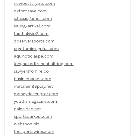
newbestcrypto.com
oxfordsave.com
iclassicgames.com
saung-artikel.com
fasthokivip2.com
observersports.com
cryptominingplus.com
aquinoticiaspe.com
longhairedfrenchbulldog.com
lawyersforhire.co
businemarket.com
matahari88play.net
moneydescriptor.com
youthsmagazine.com
painaidee.net
sportsdarkest.com
webtoon.biz
thesportswires.com