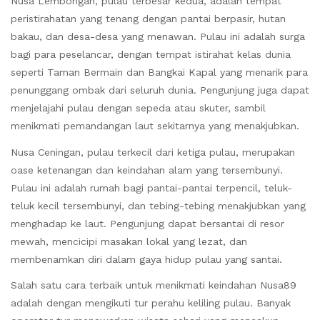
Nusa Lembongan, pulau terbesar kedua, adalah tempat
peristirahatan yang tenang dengan pantai berpasir, hutan
bakau, dan desa-desa yang menawan. Pulau ini adalah surga
bagi para peselancar, dengan tempat istirahat kelas dunia
seperti Taman Bermain dan Bangkai Kapal yang menarik para
penunggang ombak dari seluruh dunia. Pengunjung juga dapat
menjelajahi pulau dengan sepeda atau skuter, sambil
menikmati pemandangan laut sekitarnya yang menakjubkan.
Nusa Ceningan, pulau terkecil dari ketiga pulau, merupakan
oase ketenangan dan keindahan alam yang tersembunyi.
Pulau ini adalah rumah bagi pantai-pantai terpencil, teluk-
teluk kecil tersembunyi, dan tebing-tebing menakjubkan yang
menghadap ke laut. Pengunjung dapat bersantai di resor
mewah, mencicipi masakan lokal yang lezat, dan
membenamkan diri dalam gaya hidup pulau yang santai.
Salah satu cara terbaik untuk menikmati keindahan Nusa89
adalah dengan mengikuti tur perahu keliling pulau. Banyak