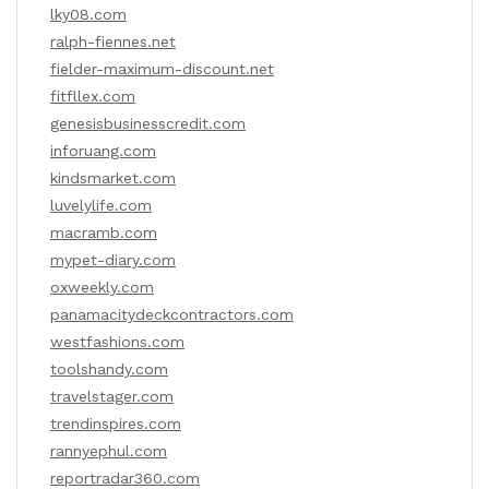
lky08.com
ralph-fiennes.net
fielder-maximum-discount.net
fitfllex.com
genesisbusinesscredit.com
inforuang.com
kindsmarket.com
luvelylife.com
macramb.com
mypet-diary.com
oxweekly.com
panamacitydeckcontractors.com
westfashions.com
toolshandy.com
travelstager.com
trendinspires.com
rannyephul.com
reportradar360.com