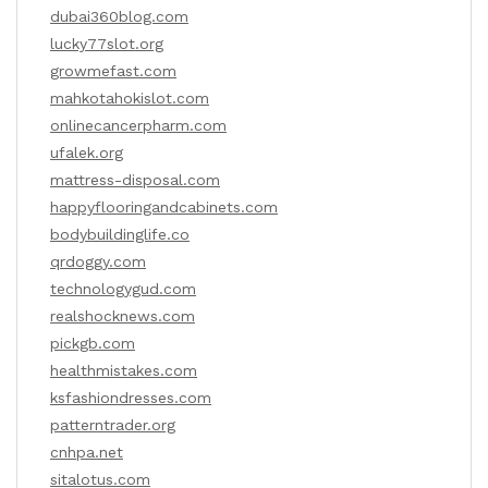
dubai360blog.com
lucky77slot.org
growmefast.com
mahkotahokislot.com
onlinecancerpharm.com
ufalek.org
mattress-disposal.com
happyflooringandcabinets.com
bodybuildinglife.co
qrdoggy.com
technologygud.com
realshocknews.com
pickgb.com
healthmistakes.com
ksfashiondresses.com
patterntrader.org
cnhpa.net
sitalotus.com