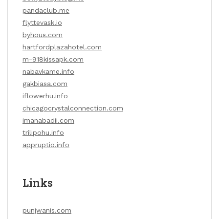
pandaclub.me
flyttevask.io
byhous.com
hartfordplazahotel.com
m-918kissapk.com
nabavkame.info
gakbiasa.com
iflowerhu.info
chicagocrystalconnection.com
imanabadii.com
trilipohu.info
appruptio.info
Links
punjwanis.com