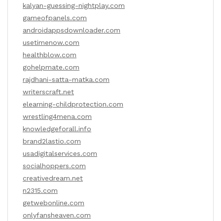
kalyan-guessing-nightplay.com
gameofpanels.com
androidappsdownloader.com
usetimenow.com
healthblow.com
gohelpmate.com
rajdhani-satta-matka.com
writerscraft.net
elearning-childprotection.com
wrestling4mena.com
knowledgeforall.info
brand2lastio.com
usadigitalservices.com
socialhoppers.com
creativedream.net
n2315.com
getwebonline.com
onlyfansheaven.com