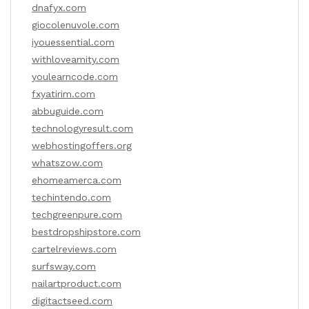
dnafyx.com
giocolenuvole.com
iyouessential.com
withloveamity.com
youlearncode.com
fxyatirim.com
abbuguide.com
technologyresult.com
webhostingoffers.org
whatszow.com
ehomeamerca.com
techintendo.com
techgreenpure.com
bestdropshipstore.com
cartelreviews.com
surfsway.com
nailartproduct.com
digitactseed.com