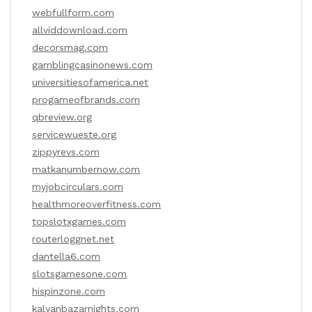
webfullform.com
allviddownload.com
decorsmag.com
gamblingcasinonews.com
universitiesofamerica.net
progameofbrands.com
qbreview.org
servicewueste.org
zippyrevs.com
matkanumbernow.com
myjobcirculars.com
healthmoreoverfitness.com
topslotxgames.com
routerloggnet.net
dantella6.com
slotsgamesone.com
hispinzone.com
kalyanbazarnights.com