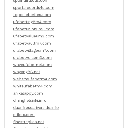
splendifulous.com
sportsrecords4u.com
topceleberites.com
ufabetting8m4.com
ufabetunionum3.com
ufabetvalueum3.com
ufabetvaultm7.com
ufabetvillageum7.com
ufabetvoicem3.com
waveufabetm4.com
wayang88.net
websiteufabetm4.com
whiteufabetm4.com
anikalappy.com
dininghelsinki.info
duanfrescariverside.info
etilerx.com
finestreplica.net