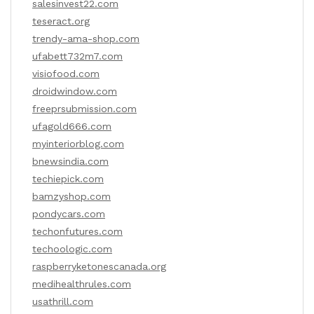
salesinvest22.com
teseract.org
trendy-ama-shop.com
ufabett732m7.com
visiofood.com
droidwindow.com
freeprsubmission.com
ufagold666.com
myinteriorblog.com
bnewsindia.com
techiepick.com
bamzyshop.com
pondycars.com
techonfutures.com
techoologic.com
raspberryketonescanada.org
medihealthrules.com
usathrill.com