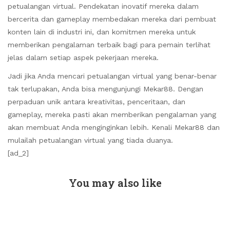
petualangan virtual. Pendekatan inovatif mereka dalam
bercerita dan gameplay membedakan mereka dari pembuat
konten lain di industri ini, dan komitmen mereka untuk
memberikan pengalaman terbaik bagi para pemain terlihat
jelas dalam setiap aspek pekerjaan mereka.
Jadi jika Anda mencari petualangan virtual yang benar-benar
tak terlupakan, Anda bisa mengunjungi Mekar88. Dengan
perpaduan unik antara kreativitas, penceritaan, dan
gameplay, mereka pasti akan memberikan pengalaman yang
akan membuat Anda menginginkan lebih. Kenali Mekar88 dan
mulailah petualangan virtual yang tiada duanya.
[ad_2]
You may also like