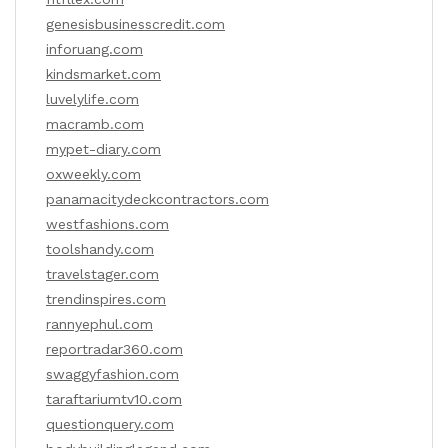
genesisbusinesscredit.com
inforuang.com
kindsmarket.com
luvelylife.com
macramb.com
mypet-diary.com
oxweekly.com
panamacitydeckcontractors.com
westfashions.com
toolshandy.com
travelstager.com
trendinspires.com
rannyephul.com
reportradar360.com
swaggyfashion.com
taraftariumtv10.com
questionquery.com