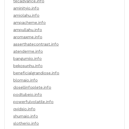
tecadvance.info
aminityio.info
amiolahu.info
ampacheme.info
ampullahu.info
aromaxme.info
asserthatecontrast.info
atenderme.info
bangumiio.info
bekosunhu.info
beneficialgrandiose.info
blomaio.info
dosellinfoplete.info
podtubeio.info
powerfulvolatile.info
qvidsio.info
shumaio.info
slotherio.info