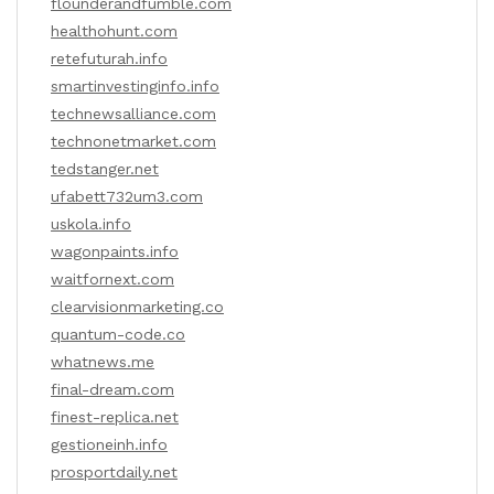
flounderandfumble.com
healthohunt.com
retefuturah.info
smartinvestinginfo.info
technewsalliance.com
technonetmarket.com
tedstanger.net
ufabett732um3.com
uskola.info
wagonpaints.info
waitfornext.com
clearvisionmarketing.co
quantum-code.co
whatnews.me
final-dream.com
finest-replica.net
gestioneinh.info
prosportdaily.net