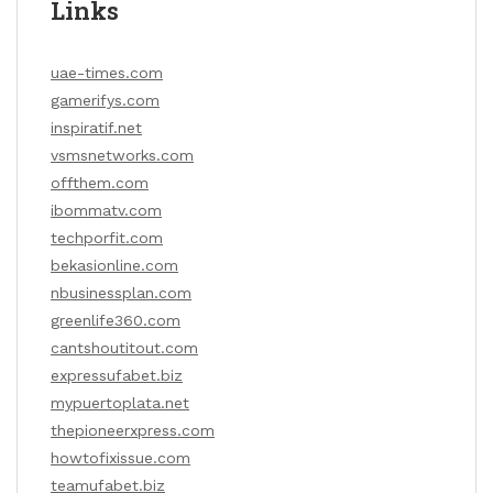
Links
uae-times.com
gamerifys.com
inspiratif.net
vsmsnetworks.com
offthem.com
ibommatv.com
techporfit.com
bekasionline.com
nbusinessplan.com
greenlife360.com
cantshoutitout.com
expressufabet.biz
mypuertoplata.net
thepioneerxpress.com
howtofixissue.com
teamufabet.biz