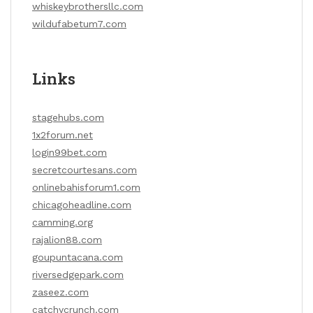
whiskeybrothersllc.com
wildufabetum7.com
Links
stagehubs.com
1x2forum.net
login99bet.com
secretcourtesans.com
onlinebahisforum1.com
chicagoheadline.com
camming.org
rajalion88.com
goupuntacana.com
riversedgepark.com
zaseez.com
catchycrunch.com