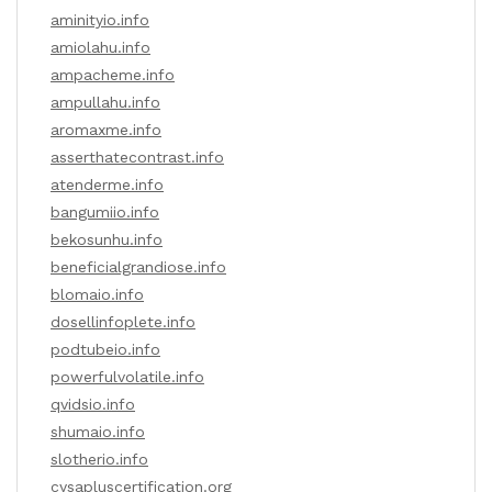
aminityio.info
amiolahu.info
ampacheme.info
ampullahu.info
aromaxme.info
asserthatecontrast.info
atenderme.info
bangumiio.info
bekosunhu.info
beneficialgrandiose.info
blomaio.info
dosellinfoplete.info
podtubeio.info
powerfulvolatile.info
qvidsio.info
shumaio.info
slotherio.info
cysapluscertification.org