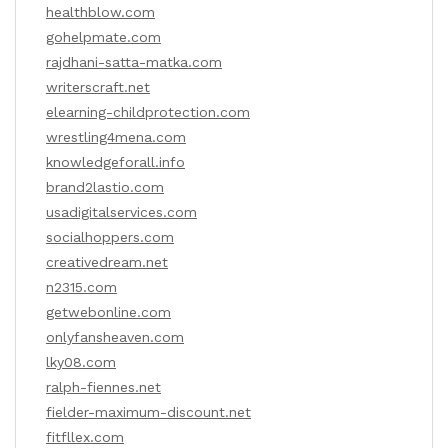
healthblow.com
gohelpmate.com
rajdhani-satta-matka.com
writerscraft.net
elearning-childprotection.com
wrestling4mena.com
knowledgeforall.info
brand2lastio.com
usadigitalservices.com
socialhoppers.com
creativedream.net
n2315.com
getwebonline.com
onlyfansheaven.com
lky08.com
ralph-fiennes.net
fielder-maximum-discount.net
fitfllex.com