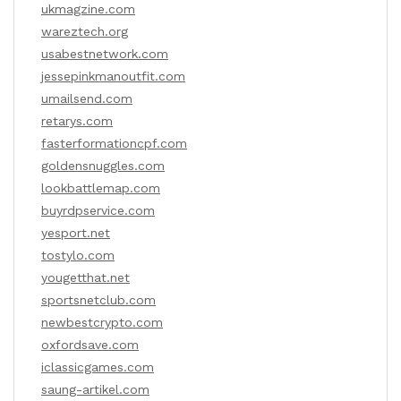
ukmagzine.com
wareztech.org
usabestnetwork.com
jessepinkmanoutfit.com
umailsend.com
retarys.com
fasterformationcpf.com
goldensnuggles.com
lookbattlemap.com
buyrdpservice.com
yesport.net
tostylo.com
yougetthat.net
sportsnetclub.com
newbestcrypto.com
oxfordsave.com
iclassicgames.com
saung-artikel.com