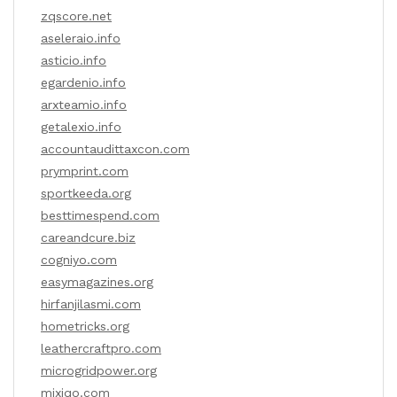
zqscore.net
aseleraio.info
asticio.info
egardenio.info
arxteamio.info
getalexio.info
accountaudittaxcon.com
prymprint.com
sportkeeda.org
besttimespend.com
careandcure.biz
cogniyo.com
easymagazines.org
hirfanjilasmi.com
hometricks.org
leathercraftpro.com
microgridpower.org
mixiqo.com