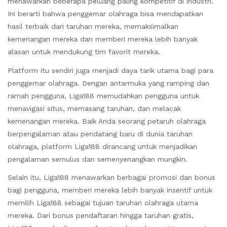
menawarkan beberapa peluang paling kompetitif di industri.
Ini berarti bahwa penggemar olahraga bisa mendapatkan
hasil terbaik dari taruhan mereka, memaksimalkan
kemenangan mereka dan memberi mereka lebih banyak
alasan untuk mendukung tim favorit mereka.
Platform itu sendiri juga menjadi daya tarik utama bagi para
penggemar olahraga. Dengan antarmuka yang ramping dan
ramah pengguna, Liga188 memudahkan pengguna untuk
menavigasi situs, memasang taruhan, dan melacak
kemenangan mereka. Baik Anda seorang petaruh olahraga
berpengalaman atau pendatang baru di dunia taruhan
olahraga, platform Liga188 dirancang untuk menjadikan
pengalaman semulus dan semenyenangkan mungkin.
Selain itu, Liga188 menawarkan berbagai promosi dan bonus
bagi pengguna, memberi mereka lebih banyak insentif untuk
memilih Liga188 sebagai tujuan taruhan olahraga utama
mereka. Dari bonus pendaftaran hingga taruhan gratis,