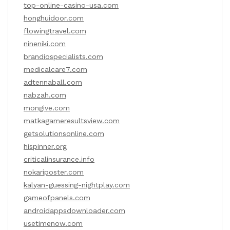
top-online-casino-usa.com
honghuidoor.com
flowingtravel.com
nineniki.com
brandiospecialists.com
medicalcare7.com
adtennaball.com
nabzah.com
mongive.com
matkagameresultsview.com
getsolutionsonline.com
hispinner.org
criticalinsurance.info
nokariposter.com
kalyan-guessing-nightplay.com
gameofpanels.com
androidappsdownloader.com
usetimenow.com