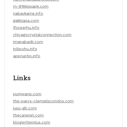
m-918kissapk.com
nabavkame.info
gakbiasa.com
iflowerhu.info
chicagocrystalconnection.com
imanabadii.com
trilipohu.info
appruptio.info
Links
punjwanis.com
the-parcs-clematiscondos.com
jusu-gb.com
thecarepet.com
blogwriterplus.com