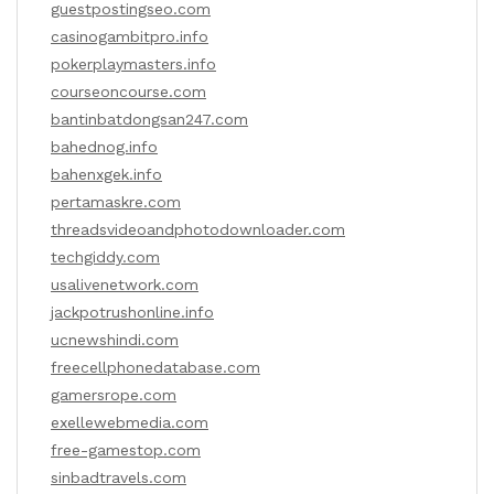
guestpostingseo.com
casinogambitpro.info
pokerplaymasters.info
courseoncourse.com
bantinbatdongsan247.com
bahednog.info
bahenxgek.info
pertamaskre.com
threadsvideoandphotodownloader.com
techgiddy.com
usalivenetwork.com
jackpotrushonline.info
ucnewshindi.com
freecellphonedatabase.com
gamersrope.com
exellewebmedia.com
free-gamestop.com
sinbadtravels.com