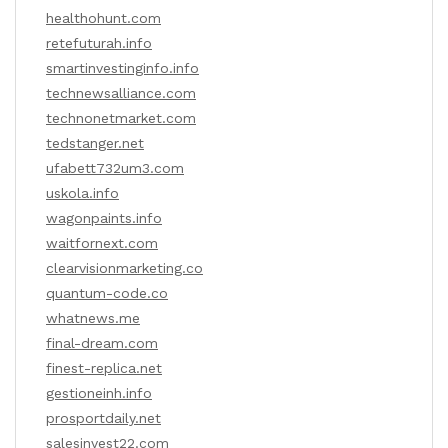
healthohunt.com
retefuturah.info
smartinvestinginfo.info
technewsalliance.com
technonetmarket.com
tedstanger.net
ufabett732um3.com
uskola.info
wagonpaints.info
waitfornext.com
clearvisionmarketing.co
quantum-code.co
whatnews.me
final-dream.com
finest-replica.net
gestioneinh.info
prosportdaily.net
salesinvest22.com