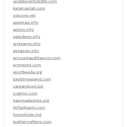
updatecentral360.com
katamastah.com
zqscore.net
aseleraio.info
asticio.info
egardenio.info
arxteamio.info
getalexio.info
accountaudittaxcon.com
prymprint.com
sportkeeda.org
besttimespend.com
careandcure.biz
cogniyo.com
easymagazines.org
hirfanjilasmi.com
hometricks.org
leathercraftpro.com