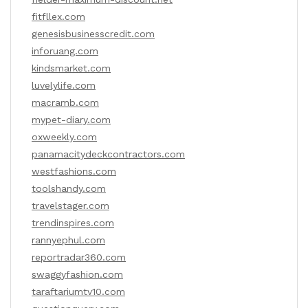
fitfllex.com
genesisbusinesscredit.com
inforuang.com
kindsmarket.com
luvelylife.com
macramb.com
mypet-diary.com
oxweekly.com
panamacitydeckcontractors.com
westfashions.com
toolshandy.com
travelstager.com
trendinspires.com
rannyephul.com
reportradar360.com
swaggyfashion.com
taraftariumtv10.com