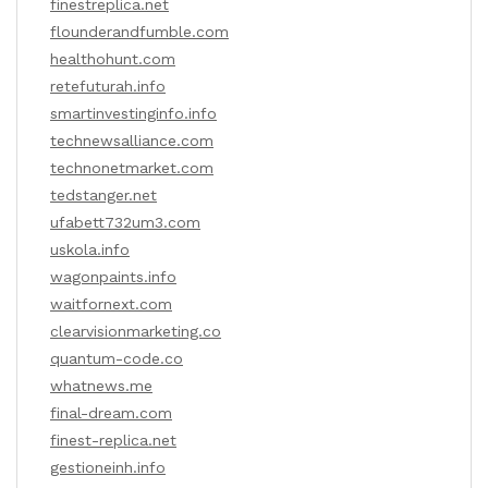
finestreplica.net
flounderandfumble.com
healthohunt.com
retefuturah.info
smartinvestinginfo.info
technewsalliance.com
technonetmarket.com
tedstanger.net
ufabett732um3.com
uskola.info
wagonpaints.info
waitfornext.com
clearvisionmarketing.co
quantum-code.co
whatnews.me
final-dream.com
finest-replica.net
gestioneinh.info