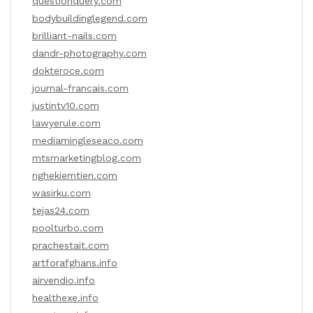
questionquery.com
bodybuildinglegend.com
brilliant-nails.com
dandr-photography.com
dokteroce.com
journal-francais.com
justintv10.com
lawyerule.com
mediamingleseaco.com
mtsmarketingblog.com
nghekiemtien.com
wasirku.com
tejas24.com
poolturbo.com
prachestait.com
artforafghans.info
airvendio.info
healthexe.info