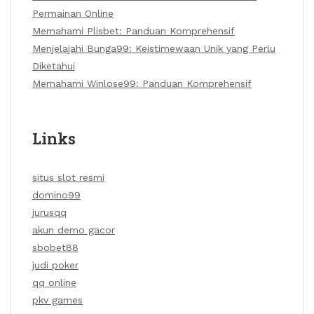
Permainan Online
Memahami Plisbet: Panduan Komprehensif
Menjelajahi Bunga99: Keistimewaan Unik yang Perlu
Diketahui
Memahami Winlose99: Panduan Komprehensif
Links
situs slot resmi
domino99
jurusqq
akun demo gacor
sbobet88
judi poker
qq online
pkv games