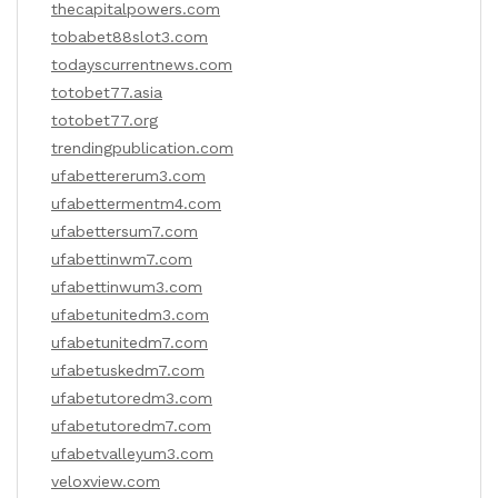
thecapitalpowers.com
tobabet88slot3.com
todayscurrentnews.com
totobet77.asia
totobet77.org
trendingpublication.com
ufabettererum3.com
ufabettermentm4.com
ufabettersum7.com
ufabettinwm7.com
ufabettinwum3.com
ufabetunitedm3.com
ufabetunitedm7.com
ufabetuskedm7.com
ufabetutoredm3.com
ufabetutoredm7.com
ufabetvalleyum3.com
veloxview.com