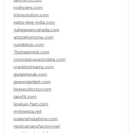
rodrovers.com
tripssolution.com
satta-king-india.com
yukigassencanada.com
articlehorizone.com
yuqqbbzp.com
7betagents6.com
coronavirusuptodate.com
crackinstreams.com
gadgetspak.com
gearsngadget.com
hireseodoctor.com
lapsfit.com
levelup-fast.com
mytreepla.net
pokersimulations.com
replicamanufactory.net