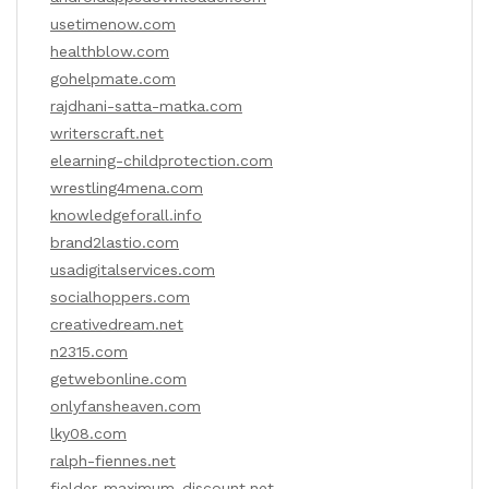
usetimenow.com
healthblow.com
gohelpmate.com
rajdhani-satta-matka.com
writerscraft.net
elearning-childprotection.com
wrestling4mena.com
knowledgeforall.info
brand2lastio.com
usadigitalservices.com
socialhoppers.com
creativedream.net
n2315.com
getwebonline.com
onlyfansheaven.com
lky08.com
ralph-fiennes.net
fielder-maximum-discount.net