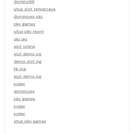
domino99
situs slot terpercaya
dominoqq pkv
pkv games
situs pkv resmi
qiu qiu
slot online
slot demo pg
demo slot pg
hk live
slot demo pg
poker
dominoqq
pkv games
poker
poker
situs pkv games