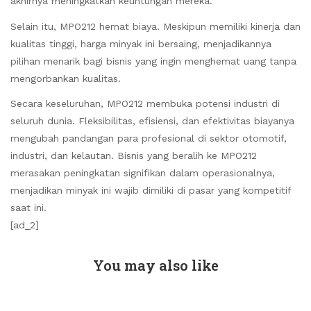
akhirnya meningkatkan keuntungan mereka.
Selain itu, MPO212 hemat biaya. Meskipun memiliki kinerja dan
kualitas tinggi, harga minyak ini bersaing, menjadikannya
pilihan menarik bagi bisnis yang ingin menghemat uang tanpa
mengorbankan kualitas.
Secara keseluruhan, MPO212 membuka potensi industri di
seluruh dunia. Fleksibilitas, efisiensi, dan efektivitas biayanya
mengubah pandangan para profesional di sektor otomotif,
industri, dan kelautan. Bisnis yang beralih ke MPO212
merasakan peningkatan signifikan dalam operasionalnya,
menjadikan minyak ini wajib dimiliki di pasar yang kompetitif
saat ini.
[ad_2]
You may also like