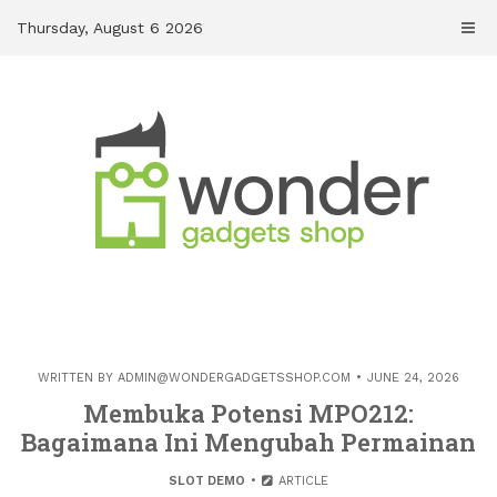
Skip
Thursday, August 6 2026
to
content
WRITTEN BY
ADMIN@WONDERGADGETSSHOP.COM
JUNE 24, 2026
Membuka Potensi MPO212:
Bagaimana Ini Mengubah Permainan
SLOT DEMO
ARTICLE