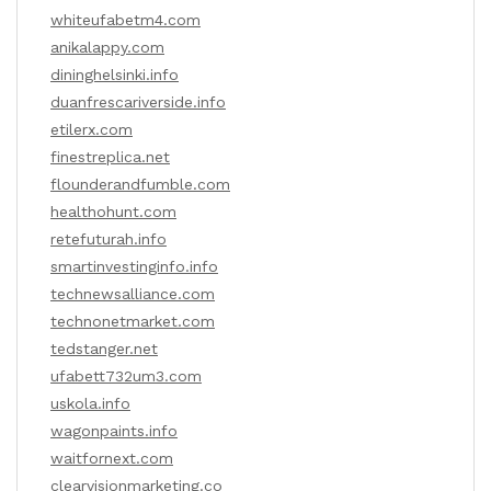
whiteufabetm4.com
anikalappy.com
dininghelsinki.info
duanfrescariverside.info
etilerx.com
finestreplica.net
flounderandfumble.com
healthohunt.com
retefuturah.info
smartinvestinginfo.info
technewsalliance.com
technonetmarket.com
tedstanger.net
ufabett732um3.com
uskola.info
wagonpaints.info
waitfornext.com
clearvisionmarketing.co