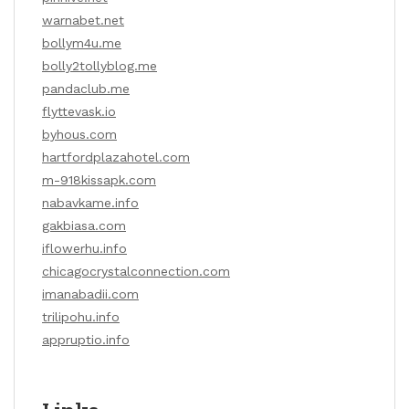
warnabet.net
bollym4u.me
bolly2tollyblog.me
pandaclub.me
flyttevask.io
byhous.com
hartfordplazahotel.com
m-918kissapk.com
nabavkame.info
gakbiasa.com
iflowerhu.info
chicagocrystalconnection.com
imanabadii.com
trilipohu.info
appruptio.info