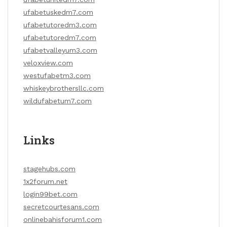
ufabetuskedm7.com
ufabetutoredm3.com
ufabetutoredm7.com
ufabetvalleyum3.com
veloxview.com
westufabetm3.com
whiskeybrothersllc.com
wildufabetum7.com
Links
stagehubs.com
1x2forum.net
login99bet.com
secretcourtesans.com
onlinebahisforum1.com