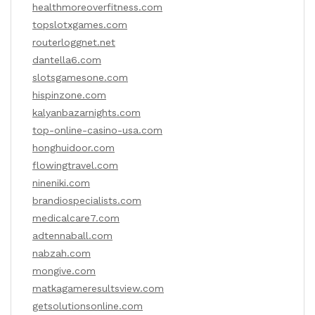
healthmoreoverfitness.com
topslotxgames.com
routerloggnet.net
dantella6.com
slotsgamesone.com
hispinzone.com
kalyanbazarnights.com
top-online-casino-usa.com
honghuidoor.com
flowingtravel.com
nineniki.com
brandiospecialists.com
medicalcare7.com
adtennaball.com
nabzah.com
mongive.com
matkagameresultsview.com
getsolutionsonline.com