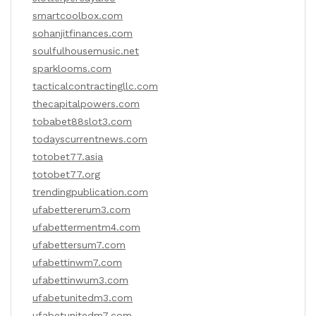
smartcoolbox.com
sohanjitfinances.com
soulfulhousemusic.net
sparklooms.com
tacticalcontractingllc.com
thecapitalpowers.com
tobabet88slot3.com
todayscurrentnews.com
totobet77.asia
totobet77.org
trendingpublication.com
ufabettererum3.com
ufabettermentm4.com
ufabettersum7.com
ufabettinwm7.com
ufabettinwum3.com
ufabetunitedm3.com
ufabetunitedm7.com