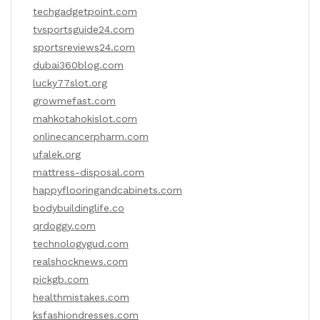
techgadgetpoint.com
tvsportsguide24.com
sportsreviews24.com
dubai360blog.com
lucky77slot.org
growmefast.com
mahkotahokislot.com
onlinecancerpharm.com
ufalek.org
mattress-disposal.com
happyflooringandcabinets.com
bodybuildinglife.co
qrdoggy.com
technologygud.com
realshocknews.com
pickgb.com
healthmistakes.com
ksfashiondresses.com