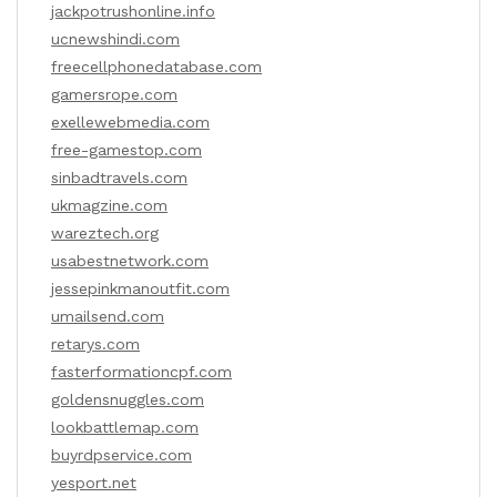
jackpotrushonline.info
ucnewshindi.com
freecellphonedatabase.com
gamersrope.com
exellewebmedia.com
free-gamestop.com
sinbadtravels.com
ukmagzine.com
wareztech.org
usabestnetwork.com
jessepinkmanoutfit.com
umailsend.com
retarys.com
fasterformationcpf.com
goldensnuggles.com
lookbattlemap.com
buyrdpservice.com
yesport.net