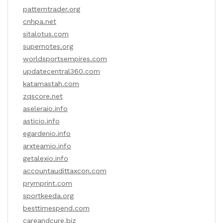
patterntrader.org
cnhpa.net
sitalotus.com
supernotes.org
worldsportsempires.com
updatecentral360.com
katamastah.com
zqscore.net
aseleraio.info
asticio.info
egardenio.info
arxteamio.info
getalexio.info
accountaudittaxcon.com
prymprint.com
sportkeeda.org
besttimespend.com
careandcure.biz