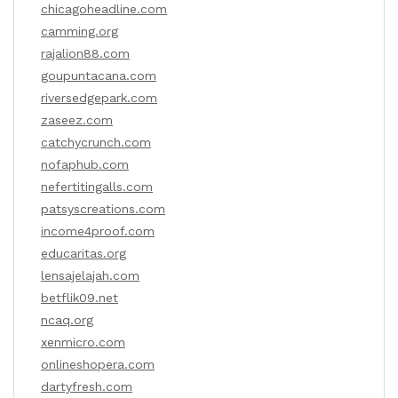
chicagoheadline.com
camming.org
rajalion88.com
goupuntacana.com
riversedgepark.com
zaseez.com
catchycrunch.com
nofaphub.com
nefertitingalls.com
patsyscreations.com
income4proof.com
educaritas.org
lensajelajah.com
betflik09.net
ncaq.org
xenmicro.com
onlineshopera.com
dartyfresh.com