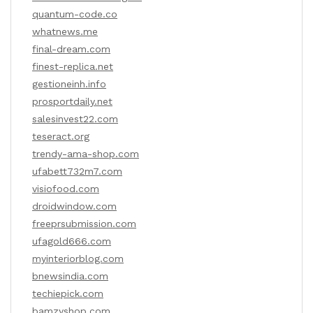
quantum-code.co
whatnews.me
final-dream.com
finest-replica.net
gestioneinh.info
prosportdaily.net
salesinvest22.com
teseract.org
trendy-ama-shop.com
ufabett732m7.com
visiofood.com
droidwindow.com
freeprsubmission.com
ufagold666.com
myinteriorblog.com
bnewsindia.com
techiepick.com
bamzyshop.com