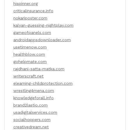
hispinner.org
criticalinsurance.info
nokariposter.com
kalyan-guessing-nightplay.com
gameofpanels.com
androidappsdownloader.com
usetimenow.com
healthblow.com
gohelpmate.com
rajdhani-satta-matka.com
writerscraft.net
elearning-childprotection.com
wrestling4mena.com
knowledgeforall.info
brand2lastio.com
usadigitalservices.com
socialhoppers.com
creativedream.net