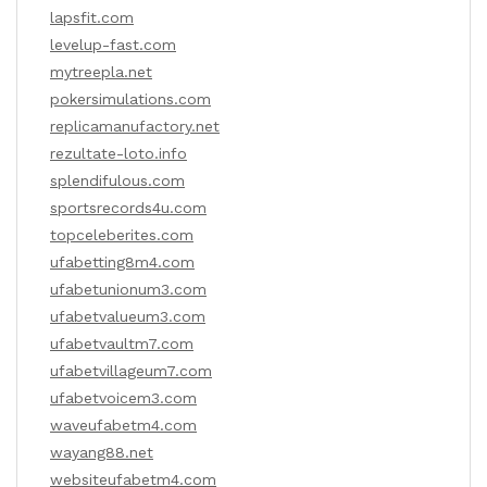
lapsfit.com
levelup-fast.com
mytreepla.net
pokersimulations.com
replicamanufactory.net
rezultate-loto.info
splendifulous.com
sportsrecords4u.com
topceleberites.com
ufabetting8m4.com
ufabetunionum3.com
ufabetvalueum3.com
ufabetvaultm7.com
ufabetvillageum7.com
ufabetvoicem3.com
waveufabetm4.com
wayang88.net
websiteufabetm4.com