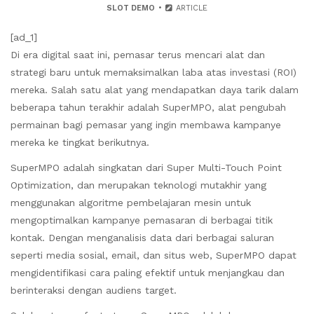
SLOT DEMO
ARTICLE
[ad_1]
Di era digital saat ini, pemasar terus mencari alat dan
strategi baru untuk memaksimalkan laba atas investasi (ROI)
mereka. Salah satu alat yang mendapatkan daya tarik dalam
beberapa tahun terakhir adalah SuperMPO, alat pengubah
permainan bagi pemasar yang ingin membawa kampanye
mereka ke tingkat berikutnya.
SuperMPO adalah singkatan dari Super Multi-Touch Point
Optimization, dan merupakan teknologi mutakhir yang
menggunakan algoritme pembelajaran mesin untuk
mengoptimalkan kampanye pemasaran di berbagai titik
kontak. Dengan menganalisis data dari berbagai saluran
seperti media sosial, email, dan situs web, SuperMPO dapat
mengidentifikasi cara paling efektif untuk menjangkau dan
berinteraksi dengan audiens target.