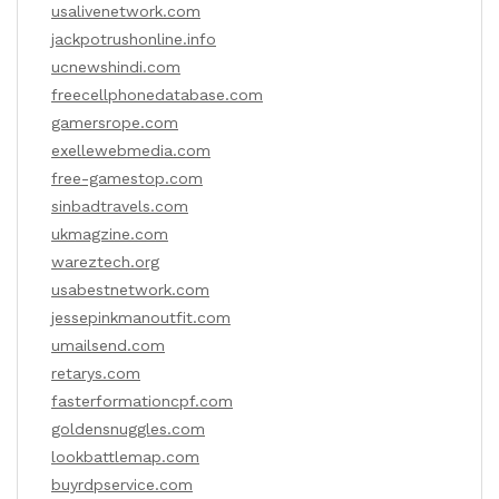
usalivenetwork.com
jackpotrushonline.info
ucnewshindi.com
freecellphonedatabase.com
gamersrope.com
exellewebmedia.com
free-gamestop.com
sinbadtravels.com
ukmagzine.com
wareztech.org
usabestnetwork.com
jessepinkmanoutfit.com
umailsend.com
retarys.com
fasterformationcpf.com
goldensnuggles.com
lookbattlemap.com
buyrdpservice.com