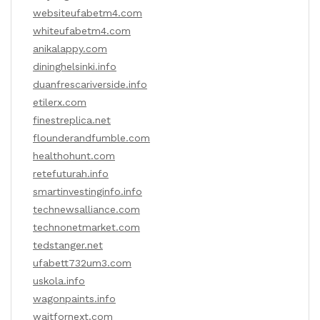
websiteufabetm4.com
whiteufabetm4.com
anikalappy.com
dininghelsinki.info
duanfrescariverside.info
etilerx.com
finestreplica.net
flounderandfumble.com
healthohunt.com
retefuturah.info
smartinvestinginfo.info
technewsalliance.com
technonetmarket.com
tedstanger.net
ufabett732um3.com
uskola.info
wagonpaints.info
waitfornext.com