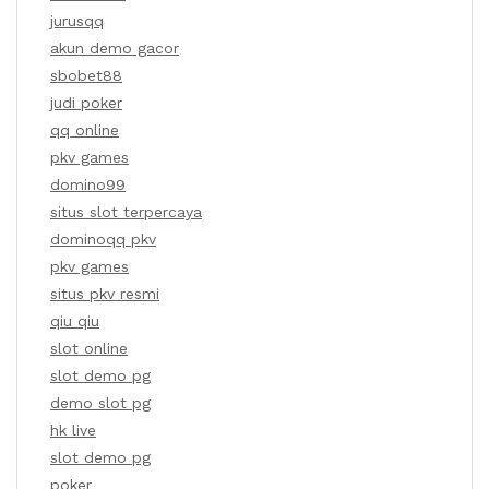
jurusqq
akun demo gacor
sbobet88
judi poker
qq online
pkv games
domino99
situs slot terpercaya
dominoqq pkv
pkv games
situs pkv resmi
qiu qiu
slot online
slot demo pg
demo slot pg
hk live
slot demo pg
poker