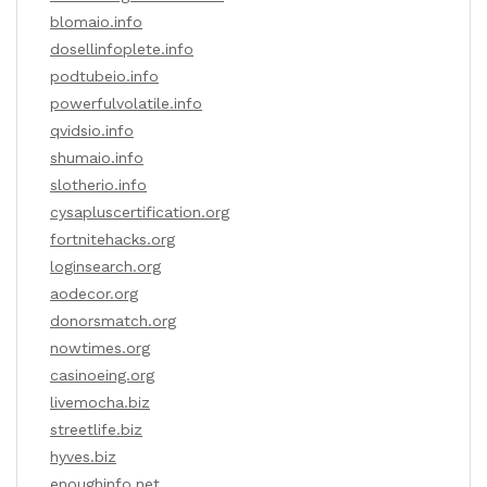
blomaio.info
dosellinfoplete.info
podtubeio.info
powerfulvolatile.info
qvidsio.info
shumaio.info
slotherio.info
cysapluscertification.org
fortnitehacks.org
loginsearch.org
aodecor.org
donorsmatch.org
nowtimes.org
casinoeing.org
livemocha.biz
streetlife.biz
hyves.biz
enoughinfo.net