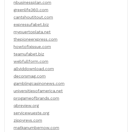
nbusinessplan.com
greenlife360.com
cantshoutitout.com
expressufabet.biz
mypuertoplata.net
thepioneerxpress.com
howtofixissue.com
teamufabet.biz
webfullform.com
allviddownload.com
decorsmag.com
gamblingcasinonews.com
universitiesofamerica.net
progameofbrands.com
qbreview.org
servicewueste.org
zippyrevs.com
matkanumbernow.com