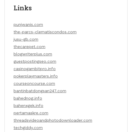
Links
punjwanis.com
the-parcs-clematiscondos.com
jusu-gb.com
thecarepet.com
blogwriterplus.com
guestpostingseo.com
casinogambitpro.info
pokerplaymasters.info
courseoncourse.com
bantinbatdongsan247.com
bahednog.info
bahenxgek.info
pertamaskre.com
threadsvideoandphotodownloader.com
techgiddy.com