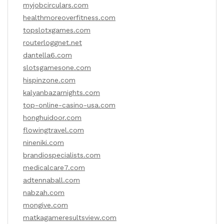
myjobcirculars.com
healthmoreoverfitness.com
topslotxgames.com
routerloggnet.net
dantella6.com
slotsgamesone.com
hispinzone.com
kalyanbazarnights.com
top-online-casino-usa.com
honghuidoor.com
flowingtravel.com
nineniki.com
brandiospecialists.com
medicalcare7.com
adtennaball.com
nabzah.com
mongive.com
matkagameresultsview.com