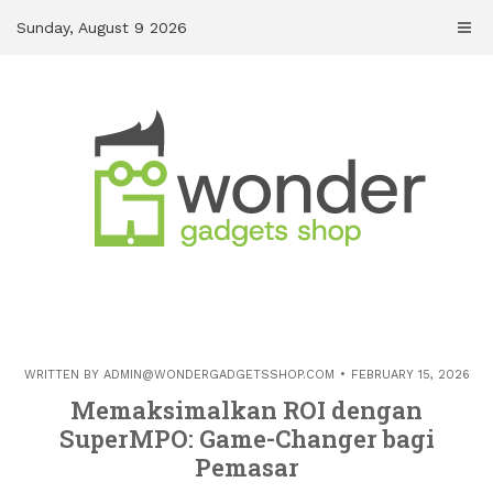
Skip
Sunday, August 9 2026
to
content
WRITTEN BY
ADMIN@WONDERGADGETSSHOP.COM
FEBRUARY 15, 2026
Memaksimalkan ROI dengan
SuperMPO: Game-Changer bagi
Pemasar