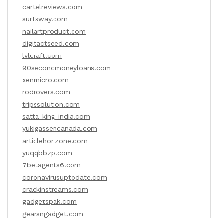
cartelreviews.com
surfsway.com
nailartproduct.com
digitactseed.com
lvlcraft.com
90secondmoneyloans.com
xenmicro.com
rodrovers.com
tripssolution.com
satta-king-india.com
yukigassencanada.com
articlehorizone.com
yuqqbbzp.com
7betagents6.com
coronavirusuptodate.com
crackinstreams.com
gadgetspak.com
gearsngadget.com