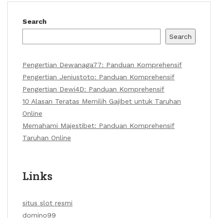
Search
Search
Pengertian Dewanaga77: Panduan Komprehensif
Pengertian Jeniustoto: Panduan Komprehensif
Pengertian Dewi4D: Panduan Komprehensif
10 Alasan Teratas Memilih Gajibet untuk Taruhan
Online
Memahami Majestibet: Panduan Komprehensif
Taruhan Online
Links
situs slot resmi
domino99