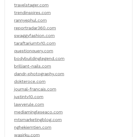
travelstager.com
trendinspires.com
rannyephul.com
reportradar360.com
swaggyfashion.com
taraftariumtv10.com
questionquery.com
bodybuildinglegend.com
brilliant-nails.com
dandr-photography.com
dokteroce.com
journal-francais.com
justintv10.com
lawyerule.com
mediamingleseaco.com
mtsmarketingblog.com
nghekiemtien.com
wasirku.com