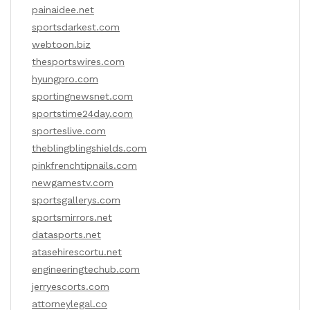
painaidee.net
sportsdarkest.com
webtoon.biz
thesportswires.com
hyungpro.com
sportingnewsnet.com
sportstime24day.com
sporteslive.com
theblingblingshields.com
pinkfrenchtipnails.com
newgamestv.com
sportsgallerys.com
sportsmirrors.net
datasports.net
atasehirescortu.net
engineeringtechub.com
jerryescorts.com
attorneylegal.co