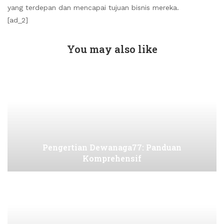
yang terdepan dan mencapai tujuan bisnis mereka.
[ad_2]
You may also like
Pengertian Dewanaga77: Panduan
Komprehensif