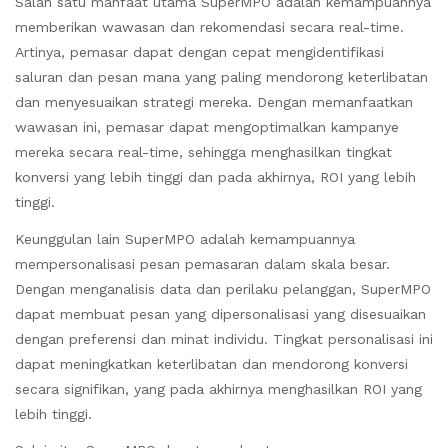
Salah satu manfaat utama SuperMPO adalah kemampuannya
memberikan wawasan dan rekomendasi secara real-time.
Artinya, pemasar dapat dengan cepat mengidentifikasi
saluran dan pesan mana yang paling mendorong keterlibatan
dan menyesuaikan strategi mereka. Dengan memanfaatkan
wawasan ini, pemasar dapat mengoptimalkan kampanye
mereka secara real-time, sehingga menghasilkan tingkat
konversi yang lebih tinggi dan pada akhirnya, ROI yang lebih
tinggi.
Keunggulan lain SuperMPO adalah kemampuannya
mempersonalisasi pesan pemasaran dalam skala besar.
Dengan menganalisis data dan perilaku pelanggan, SuperMPO
dapat membuat pesan yang dipersonalisasi yang disesuaikan
dengan preferensi dan minat individu. Tingkat personalisasi ini
dapat meningkatkan keterlibatan dan mendorong konversi
secara signifikan, yang pada akhirnya menghasilkan ROI yang
lebih tinggi.