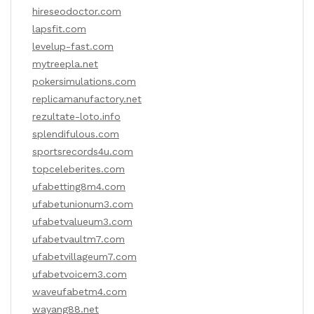
hireseodoctor.com
lapsfit.com
levelup-fast.com
mytreepla.net
pokersimulations.com
replicamanufactory.net
rezultate-loto.info
splendifulous.com
sportsrecords4u.com
topceleberites.com
ufabetting8m4.com
ufabetunionum3.com
ufabetvalueum3.com
ufabetvaultm7.com
ufabetvillageum7.com
ufabetvoicem3.com
waveufabetm4.com
wayang88.net