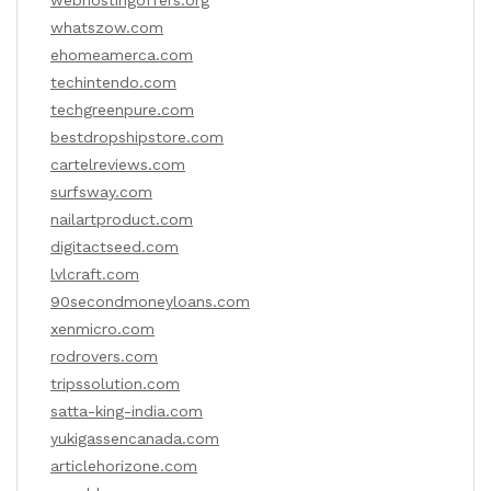
whatszow.com
ehomeamerca.com
techintendo.com
techgreenpure.com
bestdropshipstore.com
cartelreviews.com
surfsway.com
nailartproduct.com
digitactseed.com
lvlcraft.com
90secondmoneyloans.com
xenmicro.com
rodrovers.com
tripssolution.com
satta-king-india.com
yukigassencanada.com
articlehorizone.com