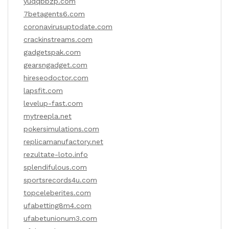
yuqqbbzp.com
7betagents6.com
coronavirusuptodate.com
crackinstreams.com
gadgetspak.com
gearsngadget.com
hireseodoctor.com
lapsfit.com
levelup-fast.com
mytreepla.net
pokersimulations.com
replicamanufactory.net
rezultate-loto.info
splendifulous.com
sportsrecords4u.com
topceleberites.com
ufabetting8m4.com
ufabetunionum3.com