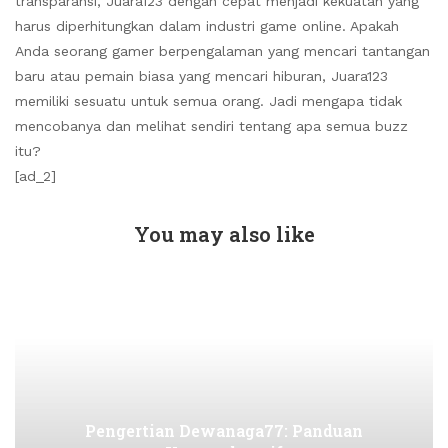
transparansi, Juara123 dengan cepat menjadi kekuatan yang
harus diperhitungkan dalam industri game online. Apakah
Anda seorang gamer berpengalaman yang mencari tantangan
baru atau pemain biasa yang mencari hiburan, Juara123
memiliki sesuatu untuk semua orang. Jadi mengapa tidak
mencobanya dan melihat sendiri tentang apa semua buzz
itu?
[ad_2]
You may also like
Pengertian Dewanaga77: Panduan