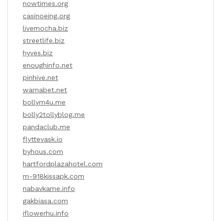
nowtimes.org
casinoeing.org
livemocha.biz
streetlife.biz
hyves.biz
enoughinfo.net
pinhive.net
warnabet.net
bollym4u.me
bolly2tollyblog.me
pandaclub.me
flyttevask.io
byhous.com
hartfordplazahotel.com
m-918kissapk.com
nabavkame.info
gakbiasa.com
iflowerhu.info