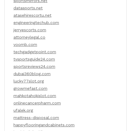
sportsmirrors.net
datasports.net
atasehirescortu.net
engineeringtechub.com
jerryescorts.com
attorneylegal.co
voomb.com
techgadgetpoint.com
tvsportsguide24.com
sportsreviews24.com
dubai360blog.com
lucky77slot.org
growmefast.com
mahkotahokislot.com
onlinecancerpharm.com
ufalek.org
mattress-disposal.com
happyflooringandcabinets.com