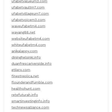
ufabetvalueum3.com
ufabetvaultm7.com
ufabetvillageum7.com
ufabetvoicem3.com
waveufabetm4.com
wayang88.net
websiteufabetm4.com
whiteufabetm4.com
anikalappy.com
dininghelsinki.info
duanfrescariverside.info
etilerx.com
finestreplica.net
flounderandfumble.com
healthohunt.com
retefuturah.info
smartinvestinginfo.info
technewsalliance.com