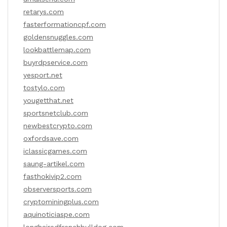
retarys.com
fasterformationcpf.com
goldensnuggles.com
lookbattlemap.com
buyrdpservice.com
yesport.net
tostylo.com
yougetthat.net
sportsnetclub.com
newbestcrypto.com
oxfordsave.com
iclassicgames.com
saung-artikel.com
fasthokivip2.com
observersports.com
cryptominingplus.com
aquinoticiaspe.com
longhairedfrenchbulldog.com