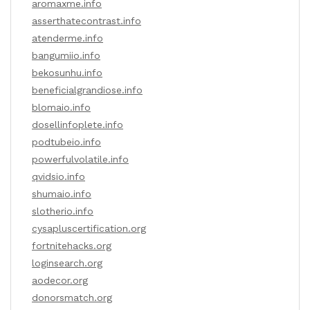
aromaxme.info
asserthatecontrast.info
atenderme.info
bangumiio.info
bekosunhu.info
beneficialgrandiose.info
blomaio.info
dosellinfoplete.info
podtubeio.info
powerfulvolatile.info
qvidsio.info
shumaio.info
slotherio.info
cysapluscertification.org
fortnitehacks.org
loginsearch.org
aodecor.org
donorsmatch.org