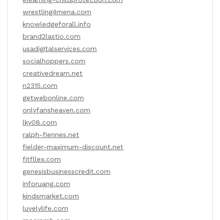
wrestling4mena.com
knowledgeforall.info
brand2lastio.com
usadigitalservices.com
socialhoppers.com
creativedream.net
n2315.com
getwebonline.com
onlyfansheaven.com
lky08.com
ralph-fiennes.net
fielder-maximum-discount.net
fitfllex.com
genesisbusinesscredit.com
inforuang.com
kindsmarket.com
luvelylife.com