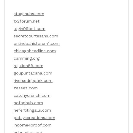
stagehubs.com
1x2forum.net
login99bet.com
secretcourtesans.com
onlinebahisforum1.com
chicagoheadline.com
camming.org
rajalion88.com
goupuntacana.com
riversedgepark.com
zaseez.com
catchycrunch.com
nofaphub.com
nefertitingalls.com
patsyscreations.com
income4proof.com
educaritas.org