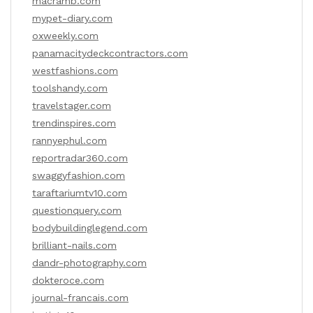
macramb.com
mypet-diary.com
oxweekly.com
panamacitydeckcontractors.com
westfashions.com
toolshandy.com
travelstager.com
trendinspires.com
rannyephul.com
reportradar360.com
swaggyfashion.com
taraftariumtv10.com
questionquery.com
bodybuildinglegend.com
brilliant-nails.com
dandr-photography.com
dokteroce.com
journal-francais.com