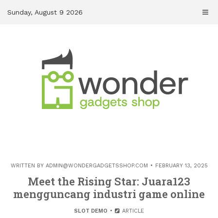
Skip
Sunday, August 9 2026
to
content
WRITTEN BY
ADMIN@WONDERGADGETSSHOP.COM
FEBRUARY 13, 2025
Meet the Rising Star: Juara123
mengguncang industri game online
SLOT DEMO
ARTICLE