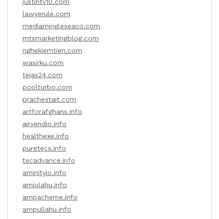
justintv10.com
lawyerule.com
mediamingleseaco.com
mtsmarketingblog.com
nghekiemtien.com
wasirku.com
tejas24.com
poolturbo.com
prachestait.com
artforafghans.info
airvendio.info
healthexe.info
puretecx.info
tecadvance.info
aminityio.info
amiolahu.info
ampacheme.info
ampullahu.info