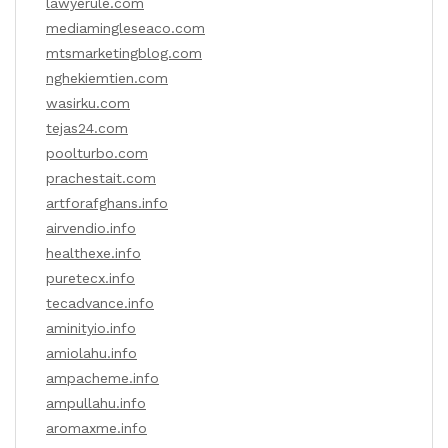
lawyerule.com
mediamingleseaco.com
mtsmarketingblog.com
nghekiemtien.com
wasirku.com
tejas24.com
poolturbo.com
prachestait.com
artforafghans.info
airvendio.info
healthexe.info
puretecx.info
tecadvance.info
aminityio.info
amiolahu.info
ampacheme.info
ampullahu.info
aromaxme.info