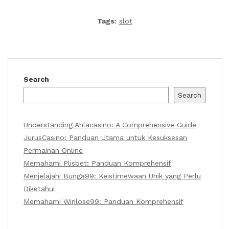
Tags:
slot
Search
Search
Understanding Ahlacasino: A Comprehensive Guide
JurusCasino: Panduan Utama untuk Kesuksesan
Permainan Online
Memahami Plisbet: Panduan Komprehensif
Menjelajahi Bunga99: Keistimewaan Unik yang Perlu
Diketahui
Memahami Winlose99: Panduan Komprehensif