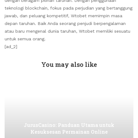
dengan beragam pilihan taruhan. Dengan penggunaan
teknologi blockchain, fokus pada perjudian yang bertanggung
jawab, dan peluang kompetitif, Wtobet memimpin masa
depan taruhan. Baik Anda seorang penjudi berpengalaman
atau baru mengenal dunia taruhan, Wtobet memiliki sesuatu
untuk semua orang.
[ad_2]
You may also like
JurusCasino: Panduan Utama untuk
Kesuksesan Permainan Online