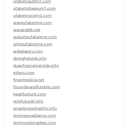
ufabetvaultm7.com
ufabetvillageum7.com
ufabetvoicem3.com
waveufabetm4.com
wayang88.net
websiteufabetm4.com
whiteufabetm4.com
anikalappy.com
dininghelsinki.info
duanfrescariverside.info
etilerx.com
finestreplica.net
flounderandfumble.com
healthohunt.com
retefuturah.info
smartinvestinginfo.info
technewsalliance.com
technonetmarket.com