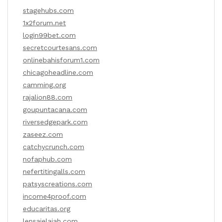
stagehubs.com
1x2forum.net
login99bet.com
secretcourtesans.com
onlinebahisforum1.com
chicagoheadline.com
camming.org
rajalion88.com
goupuntacana.com
riversedgepark.com
zaseez.com
catchycrunch.com
nofaphub.com
nefertitingalls.com
patsyscreations.com
income4proof.com
educaritas.org
lensajelajah.com