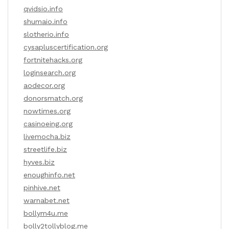
qvidsio.info
shumaio.info
slotherio.info
cysapluscertification.org
fortnitehacks.org
loginsearch.org
aodecor.org
donorsmatch.org
nowtimes.org
casinoeing.org
livemocha.biz
streetlife.biz
hyves.biz
enoughinfo.net
pinhive.net
warnabet.net
bollym4u.me
bolly2tollyblog.me