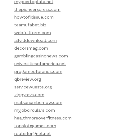
mypuertoplata.net
thepioneerxpress.com
howtofixissue.com
teamufabet.biz
webfullform.com
allviddownload.com
decorsmag.com
gamblingcasinonews.com
universitiesofamerica.net
progameofbrands.com
qbreview.org
servicewueste.org
zippyrevs.com
matkanumbernow.com
myjobcirculars.com
healthmoreoverfitness.com
topslotxgames.com
routerloggnet.net