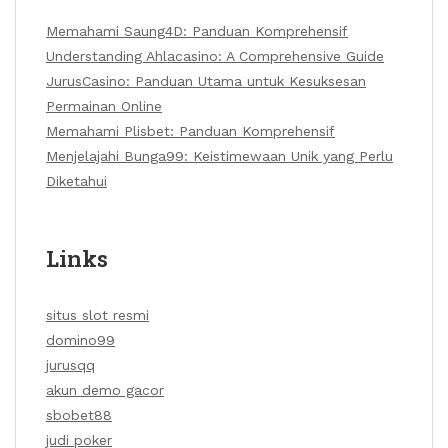
Memahami Saung4D: Panduan Komprehensif
Understanding Ahlacasino: A Comprehensive Guide
JurusCasino: Panduan Utama untuk Kesuksesan
Permainan Online
Memahami Plisbet: Panduan Komprehensif
Menjelajahi Bunga99: Keistimewaan Unik yang Perlu
Diketahui
Links
situs slot resmi
domino99
jurusqq
akun demo gacor
sbobet88
judi poker