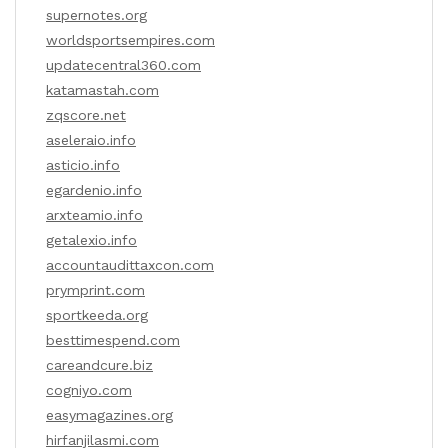
supernotes.org
worldsportsempires.com
updatecentral360.com
katamastah.com
zqscore.net
aseleraio.info
asticio.info
egardenio.info
arxteamio.info
getalexio.info
accountaudittaxcon.com
prymprint.com
sportkeeda.org
besttimespend.com
careandcure.biz
cogniyo.com
easymagazines.org
hirfanjilasmi.com