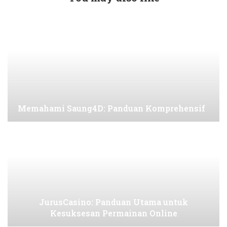
Memahami Saung4D: Panduan Komprehensif
JurusCasino: Panduan Utama untuk
Kesuksesan Permainan Online