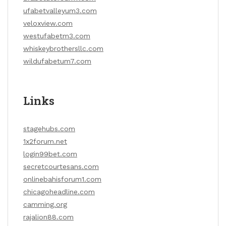
ufabetvalleyum3.com
veloxview.com
westufabetm3.com
whiskeybrothersllc.com
wildufabetum7.com
Links
stagehubs.com
1x2forum.net
login99bet.com
secretcourtesans.com
onlinebahisforum1.com
chicagoheadline.com
camming.org
rajalion88.com