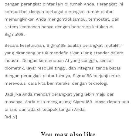
dengan perangkat pintar lain di rumah Anda. Perangkat ini
kompatibel dengan berbagai perangkat rumah pintar,
memungkinkan Anda mengontrol lampu, termostat, dan
sistem keamanan hanya dengan beberapa ketukan di
Sigma168.
Secara keseluruhan, Sigma168 adalah perangkat mutakhir
yang dirancang untuk mendefinisikan ulang standar dalam
industri. Dengan kemampuan AI yang canggih, sensor
biometrik, layar resolusi tinggi, dan integrasi tanpa batas
dengan perangkat pintar lainnya, Sigma168 berjanji untuk
merevolusi cara kita berinteraksi dengan teknologi.
Jadi jika Anda mencari perangkat yang lebih maju dari
masanya, Anda bisa mengunjungi Sigma168. Masa depan ada
di sini, dan ada di telapak tangan Anda.
[ad_2]
You may also like