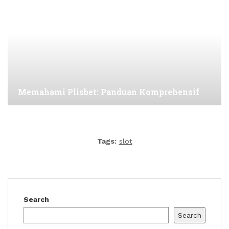
Memahami Plisbet: Panduan Komprehensif
Tags:
slot
Search
Search