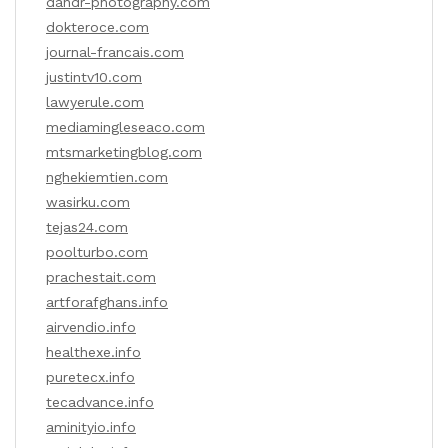
dandr-photography.com
dokteroce.com
journal-francais.com
justintv10.com
lawyerule.com
mediamingleseaco.com
mtsmarketingblog.com
nghekiemtien.com
wasirku.com
tejas24.com
poolturbo.com
prachestait.com
artforafghans.info
airvendio.info
healthexe.info
puretecx.info
tecadvance.info
aminityio.info