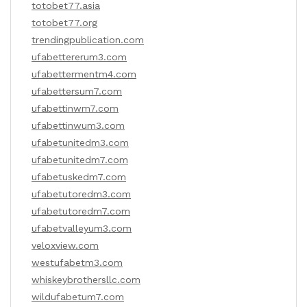
totobet77.asia
totobet77.org
trendingpublication.com
ufabettererum3.com
ufabettermentm4.com
ufabettersum7.com
ufabettinwm7.com
ufabettinwum3.com
ufabetunitedm3.com
ufabetunitedm7.com
ufabetuskedm7.com
ufabetutoredm3.com
ufabetutoredm7.com
ufabetvalleyum3.com
veloxview.com
westufabetm3.com
whiskeybrothersllc.com
wildufabetum7.com