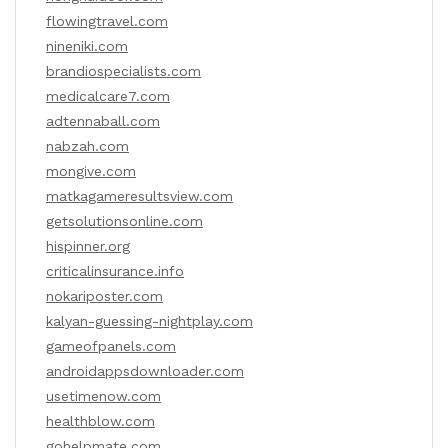
flowingtravel.com
nineniki.com
brandiospecialists.com
medicalcare7.com
adtennaball.com
nabzah.com
mongive.com
matkagameresultsview.com
getsolutionsonline.com
hispinner.org
criticalinsurance.info
nokariposter.com
kalyan-guessing-nightplay.com
gameofpanels.com
androidappsdownloader.com
usetimenow.com
healthblow.com
gohelpmate.com