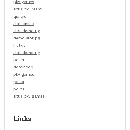
pkv games
situs pkv resmi
qiu qiu
slot online
slot demo pg
demo slot pg
hk live
slot demo pg
poker
dominoqq
pkv games
poker
poker
situs pkv games
Links