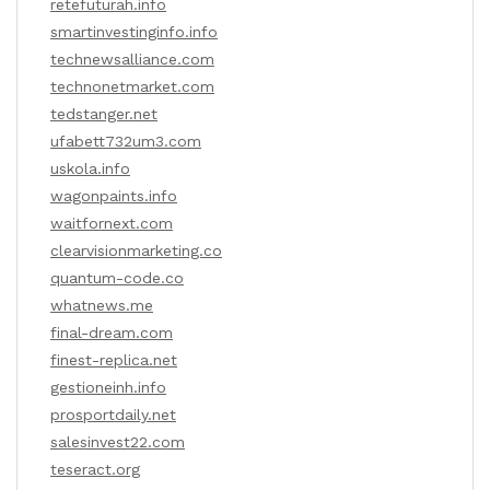
retefuturah.info
smartinvestinginfo.info
technewsalliance.com
technonetmarket.com
tedstanger.net
ufabett732um3.com
uskola.info
wagonpaints.info
waitfornext.com
clearvisionmarketing.co
quantum-code.co
whatnews.me
final-dream.com
finest-replica.net
gestioneinh.info
prosportdaily.net
salesinvest22.com
teseract.org