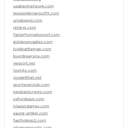
usabestnetwork.com
jessepinkmanoutfit.com
umailsend.com
retarys.com
fasterformationcpf.com
goldensnuggles.com
lookbattlemap.com
buyrdpservice.com
yesport.net
tostylo.com
yougetthat.net
sportsnetclub.com
newbestcrypto.com
oxfordsave.com
iclassicgames.com
saung-artikel.com
fasthokivip2.com
observersports.com