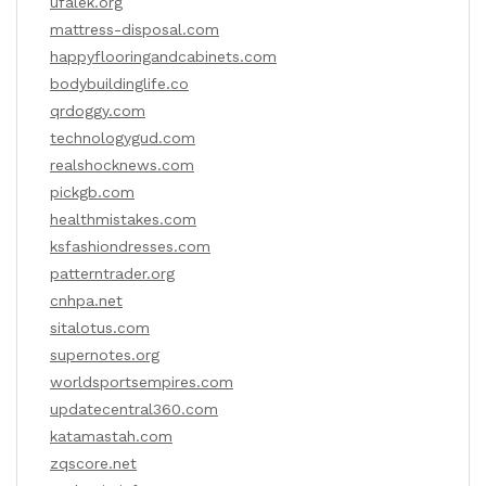
ufalek.org
mattress-disposal.com
happyflooringandcabinets.com
bodybuildinglife.co
qrdoggy.com
technologygud.com
realshocknews.com
pickgb.com
healthmistakes.com
ksfashiondresses.com
patterntrader.org
cnhpa.net
sitalotus.com
supernotes.org
worldsportsempires.com
updatecentral360.com
katamastah.com
zqscore.net