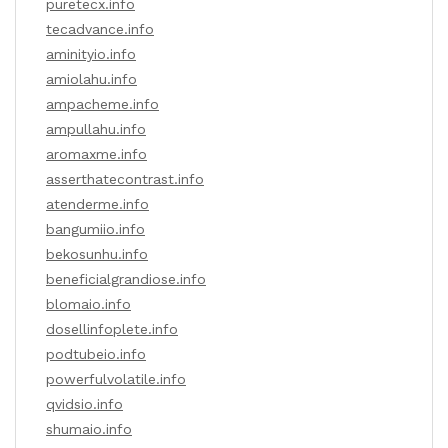
puretecx.info
tecadvance.info
aminityio.info
amiolahu.info
ampacheme.info
ampullahu.info
aromaxme.info
asserthatecontrast.info
atenderme.info
bangumiio.info
bekosunhu.info
beneficialgrandiose.info
blomaio.info
dosellinfoplete.info
podtubeio.info
powerfulvolatile.info
qvidsio.info
shumaio.info