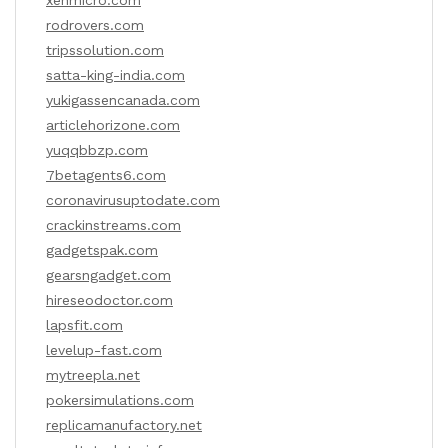
xenmicro.com
rodrovers.com
tripssolution.com
satta-king-india.com
yukigassencanada.com
articlehorizone.com
yuqqbbzp.com
7betagents6.com
coronavirusuptodate.com
crackinstreams.com
gadgetspak.com
gearsngadget.com
hireseodoctor.com
lapsfit.com
levelup-fast.com
mytreepla.net
pokersimulations.com
replicamanufactory.net