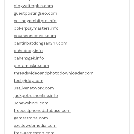
blogwriterplus.com
guestpostingseo.com
casinogambitpro.info
pokerplaymasters.info
courseoncourse.com
bantinbatdongsan247.com
bahednog.info
bahenxgek.info
pertamaskre.com
threadsvideoandphotodownloader.com
techgiddy.com
usalivenetwork.com
jackpotrushonline.info
ucnewshindi.com
freecellphonedatabase.com
gamersrope.com
exellewebmedia.com
free-gamestop.com