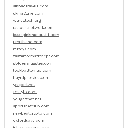
sinbadtravels.com
ukmagzine.com
wareztech.org
usabestnetwork.com
jessepinkmanoutfit.com
umailsend.com
retarys.com
fasterformationcpf.com
goldensnuggles.com
lookbattlemap.com
buyrdpservice.com
yesport.net
tostylo.com
yougetthat.net
sportsnetclub.com
newbestcrypto.com
oxfordsave.com
iclassicgames.com