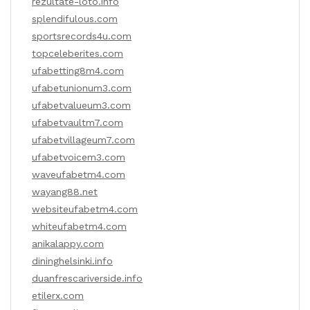
rezultate-loto.info
splendifulous.com
sportsrecords4u.com
topceleberites.com
ufabetting8m4.com
ufabetunionum3.com
ufabetvalueum3.com
ufabetvaultm7.com
ufabetvillageum7.com
ufabetvoicem3.com
waveufabetm4.com
wayang88.net
websiteufabetm4.com
whiteufabetm4.com
anikalappy.com
dininghelsinki.info
duanfrescariverside.info
etilerx.com