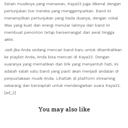
Selain musiknya yang menawan, Kaya33 juga dikenal dengan
pertunjukan live mereka yang menggemparkan. Band ini
menampilkan pertunjukan yang tiada duanya, dengan vokal
Max yang kuat dan energi menular lainnya dari band ini
membuat penonton tetap bersemangat dari awal hingga
akhir.
Jadi jika Anda sedang mencari band baru untuk ditambahkan
ke playlist Anda, Anda bisa mencari di Kaya33. Dengan
suaranya yang mematikan dan lirik yang menyentuh hati, ini
adalah salah satu band yang pasti akan menjadi andalan di
perpustakaan musik Anda. Lihatlah di platform streaming
sekarang dan bersiaplah untuk mendengarkan suara Kaya33.
[ad_2]
You may also like