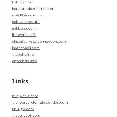
byhous.com
hartfordplazahotel.com
m-918kissapk.com
nabavkame.info
gakbiasa.com
iflowerhu.info
chicagocrystalconnection.com
imanabadii.com
trilipohu.info
appruptio.info
Links
punjwanis.com
the-parcs-clematiscondos.com
jusu-gb.com
thecarepet.com