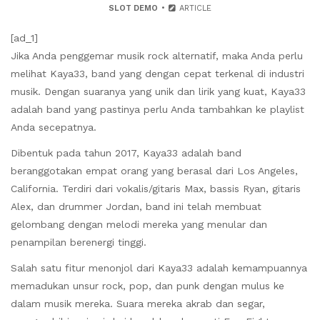
SLOT DEMO
ARTICLE
[ad_1]
Jika Anda penggemar musik rock alternatif, maka Anda perlu
melihat Kaya33, band yang dengan cepat terkenal di industri
musik. Dengan suaranya yang unik dan lirik yang kuat, Kaya33
adalah band yang pastinya perlu Anda tambahkan ke playlist
Anda secepatnya.
Dibentuk pada tahun 2017, Kaya33 adalah band
beranggotakan empat orang yang berasal dari Los Angeles,
California. Terdiri dari vokalis/gitaris Max, bassis Ryan, gitaris
Alex, dan drummer Jordan, band ini telah membuat
gelombang dengan melodi mereka yang menular dan
penampilan berenergi tinggi.
Salah satu fitur menonjol dari Kaya33 adalah kemampuannya
memadukan unsur rock, pop, dan punk dengan mulus ke
dalam musik mereka. Suara mereka akrab dan segar,