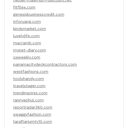
fitfllex.com
genesisbusinesscredit.com
inforuang.com
kindsmarket.com
luvelylife.com
macramb.com
mypet-diary.com
oxweekly.com
panamacitydeckcontractors.com
westfashions.com
toolshandy.com
travelstager.com
trendinspires.com
rannyephul.com
reportradar360.com
swaggyfashion.com
taraftariumtv10.com