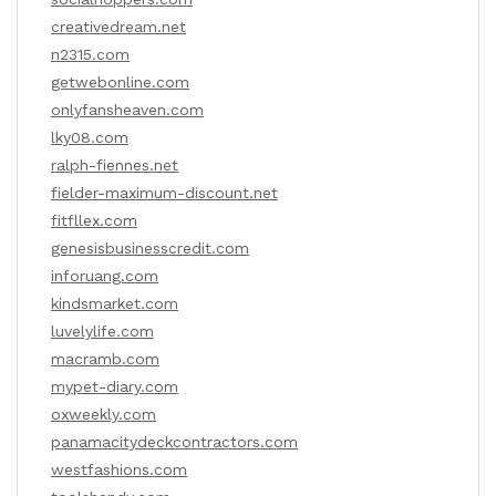
creativedream.net
n2315.com
getwebonline.com
onlyfansheaven.com
lky08.com
ralph-fiennes.net
fielder-maximum-discount.net
fitfllex.com
genesisbusinesscredit.com
inforuang.com
kindsmarket.com
luvelylife.com
macramb.com
mypet-diary.com
oxweekly.com
panamacitydeckcontractors.com
westfashions.com