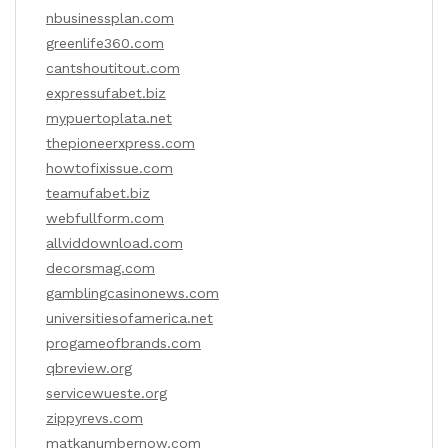
nbusinessplan.com
greenlife360.com
cantshoutitout.com
expressufabet.biz
mypuertoplata.net
thepioneerxpress.com
howtofixissue.com
teamufabet.biz
webfullform.com
allviddownload.com
decorsmag.com
gamblingcasinonews.com
universitiesofamerica.net
progameofbrands.com
qbreview.org
servicewueste.org
zippyrevs.com
matkanumbernow.com