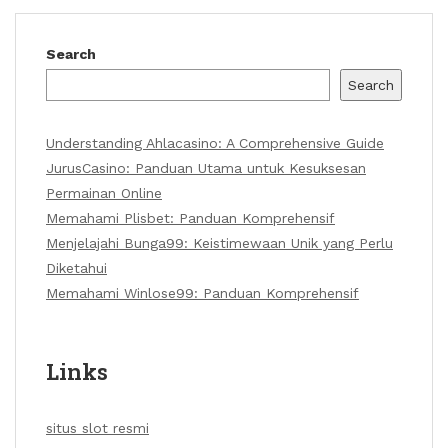
Search
Search
Understanding Ahlacasino: A Comprehensive Guide
JurusCasino: Panduan Utama untuk Kesuksesan
Permainan Online
Memahami Plisbet: Panduan Komprehensif
Menjelajahi Bunga99: Keistimewaan Unik yang Perlu
Diketahui
Memahami Winlose99: Panduan Komprehensif
Links
situs slot resmi