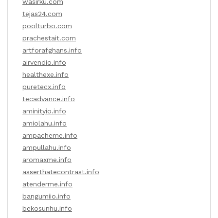
wasirku.com
tejas24.com
poolturbo.com
prachestait.com
artforafghans.info
airvendio.info
healthexe.info
puretecx.info
tecadvance.info
aminityio.info
amiolahu.info
ampacheme.info
ampullahu.info
aromaxme.info
asserthatecontrast.info
atenderme.info
bangumiio.info
bekosunhu.info