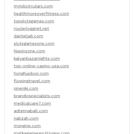
myjobcirculars.com
healthmoreoverfitness.com
topslotxgames.com
routerloggnet.net
dantella6.com
slotsgamesone.com
hispinzone.com
kalyanbazarnights.com
top-online-casino-usa.com
honghuidoor.com
flowingtravel.com
nineniki.com
brandiospecialists.com
medicalcare7.com
adtennaball.com
nabzah.com
mongive.com
matkagameresultsview.com