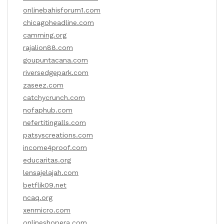
onlinebahisforum1.com
chicagoheadline.com
camming.org
rajalion88.com
goupuntacana.com
riversedgepark.com
zaseez.com
catchycrunch.com
nofaphub.com
nefertitingalls.com
patsyscreations.com
income4proof.com
educaritas.org
lensajelajah.com
betflik09.net
ncaq.org
xenmicro.com
onlineshopera.com