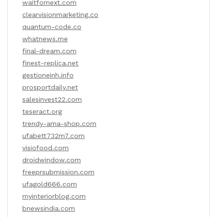
waitfornext.com
clearvisionmarketing.co
quantum-code.co
whatnews.me
final-dream.com
finest-replica.net
gestioneinh.info
prosportdaily.net
salesinvest22.com
teseract.org
trendy-ama-shop.com
ufabett732m7.com
visiofood.com
droidwindow.com
freeprsubmission.com
ufagold666.com
myinteriorblog.com
bnewsindia.com