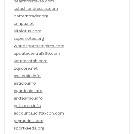
healthmistakes.com
ksfashiondresses.com
patterntrader.org
cnhpa.net
sitalotus.com
supernotes.org
worldsportsempires.com
updatecentral360.com
katamastah.com
zqscore.net
aseleraio.info
asticio.info
egardenio.info
arxteamio.info
getalexio.info
accountaudittaxcon.com
prymprint.com
sportkeeda.org