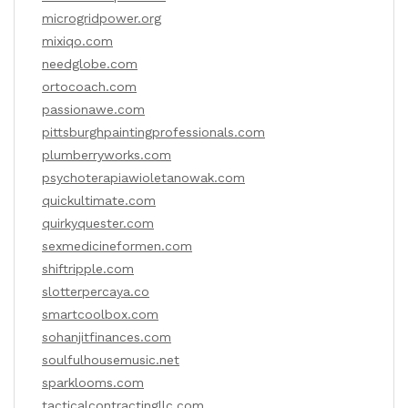
microgridpower.org
mixiqo.com
needglobe.com
ortocoach.com
passionawe.com
pittsburghpaintingprofessionals.com
plumberryworks.com
psychoterapiawioletanowak.com
quickultimate.com
quirkyquester.com
sexmedicineformen.com
shiftripple.com
slotterpercaya.co
smartcoolbox.com
sohanjitfinances.com
soulfulhousemusic.net
sparklooms.com
tacticalcontractingllc.com