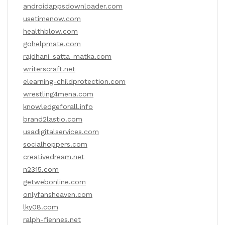
androidappsdownloader.com
usetimenow.com
healthblow.com
gohelpmate.com
rajdhani-satta-matka.com
writerscraft.net
elearning-childprotection.com
wrestling4mena.com
knowledgeforall.info
brand2lastio.com
usadigitalservices.com
socialhoppers.com
creativedream.net
n2315.com
getwebonline.com
onlyfansheaven.com
lky08.com
ralph-fiennes.net