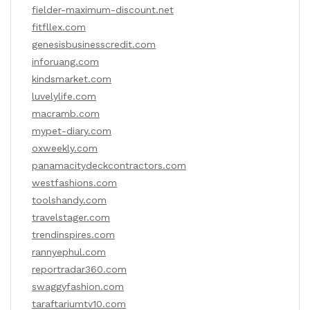
fielder-maximum-discount.net
fitfllex.com
genesisbusinesscredit.com
inforuang.com
kindsmarket.com
luvelylife.com
macramb.com
mypet-diary.com
oxweekly.com
panamacitydeckcontractors.com
westfashions.com
toolshandy.com
travelstager.com
trendinspires.com
rannyephul.com
reportradar360.com
swaggyfashion.com
taraftariumtv10.com