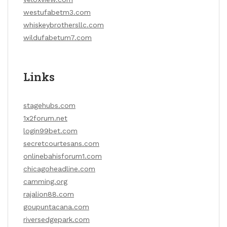
westufabetm3.com
whiskeybrothersllc.com
wildufabetum7.com
Links
stagehubs.com
1x2forum.net
login99bet.com
secretcourtesans.com
onlinebahisforum1.com
chicagoheadline.com
camming.org
rajalion88.com
goupuntacana.com
riversedgepark.com