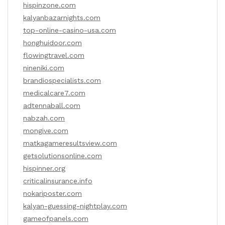
hispinzone.com
kalyanbazarnights.com
top-online-casino-usa.com
honghuidoor.com
flowingtravel.com
nineniki.com
brandiospecialists.com
medicalcare7.com
adtennaball.com
nabzah.com
mongive.com
matkagameresultsview.com
getsolutionsonline.com
hispinner.org
criticalinsurance.info
nokariposter.com
kalyan-guessing-nightplay.com
gameofpanels.com