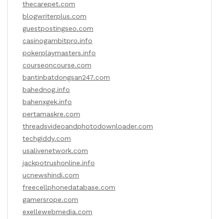
thecarepet.com
blogwriterplus.com
guestpostingseo.com
casinogambitpro.info
pokerplaymasters.info
courseoncourse.com
bantinbatdongsan247.com
bahednog.info
bahenxgek.info
pertamaskre.com
threadsvideoandphotodownloader.com
techgiddy.com
usalivenetwork.com
jackpotrushonline.info
ucnewshindi.com
freecellphonedatabase.com
gamersrope.com
exellewebmedia.com