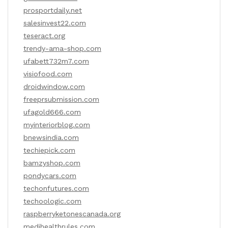
prosportdaily.net
salesinvest22.com
teseract.org
trendy-ama-shop.com
ufabett732m7.com
visiofood.com
droidwindow.com
freeprsubmission.com
ufagold666.com
myinteriorblog.com
bnewsindia.com
techiepick.com
bamzyshop.com
pondycars.com
techonfutures.com
techoologic.com
raspberryketonescanada.org
medihealthrules.com