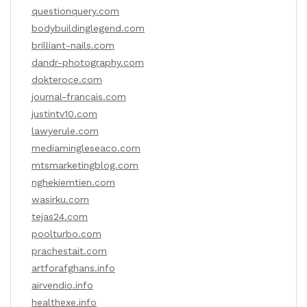
questionquery.com
bodybuildinglegend.com
brilliant-nails.com
dandr-photography.com
dokteroce.com
journal-francais.com
justintv10.com
lawyerule.com
mediamingleseaco.com
mtsmarketingblog.com
nghekiemtien.com
wasirku.com
tejas24.com
poolturbo.com
prachestait.com
artforafghans.info
airvendio.info
healthexe.info