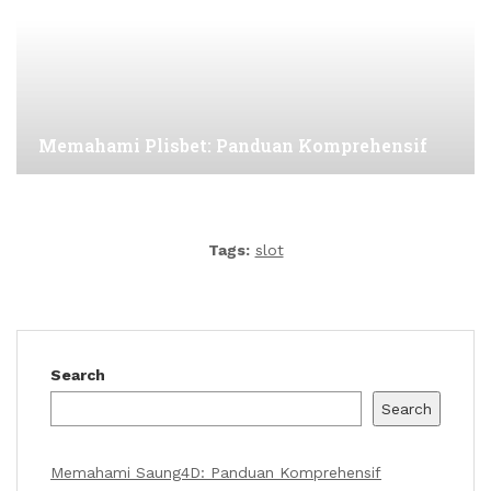
Memahami Plisbet: Panduan Komprehensif
Tags:
slot
Search
Search
Memahami Saung4D: Panduan Komprehensif