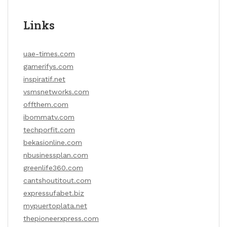
Links
uae-times.com
gamerifys.com
inspiratif.net
vsmsnetworks.com
offthem.com
ibommatv.com
techporfit.com
bekasionline.com
nbusinessplan.com
greenlife360.com
cantshoutitout.com
expressufabet.biz
mypuertoplata.net
thepioneerxpress.com