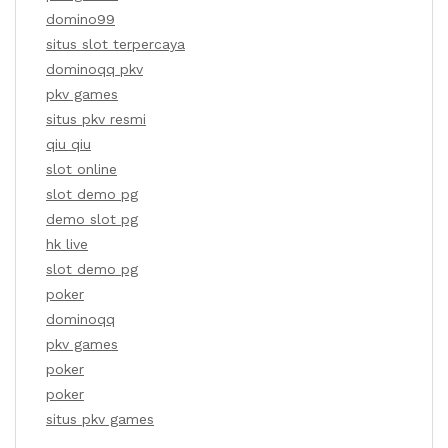
domino99
situs slot terpercaya
dominoqq pkv
pkv games
situs pkv resmi
qiu qiu
slot online
slot demo pg
demo slot pg
hk live
slot demo pg
poker
dominoqq
pkv games
poker
poker
situs pkv games