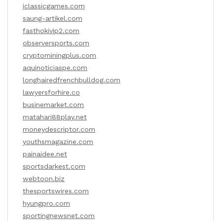
iclassicgames.com
saung-artikel.com
fasthokivip2.com
observersports.com
cryptominingplus.com
aquinoticiaspe.com
longhairedfrenchbulldog.com
lawyersforhire.co
businemarket.com
matahari88play.net
moneydescriptor.com
youthsmagazine.com
painaidee.net
sportsdarkest.com
webtoon.biz
thesportswires.com
hyungpro.com
sportingnewsnet.com