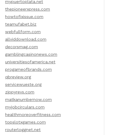
mypuertoplata.net
thepioneerxpress.com
howtofixissue.com
teamufabet.biz
webfullform.com
allviddownload.com
decorsmag.com
gamblingcasinonews.com
universitiesofamerica.net
progameofbrands.com
qbreview.org
servicewueste.org
zippyrevs.com
matkanumbernow.com
myjobcirculars.com
healthmoreoverfitness.com
topslotxgames.com
routerloggnet.net