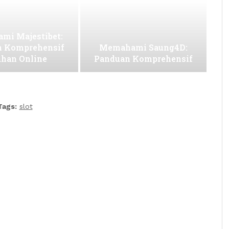
mi Majestibet:
n Komprehensif
Memahami Saung4D:
uhan Online
Panduan Komprehensif
Tags:
slot