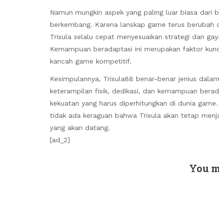
Namun mungkin aspek yang paling luar biasa dari 
berkembang. Karena lanskap game terus berubah 
Trisula selalu cepat menyesuaikan strategi dan ga
Kemampuan beradaptasi ini merupakan faktor kunc
kancah game kompetitif.
Kesimpulannya, Trisula88 benar-benar jenius dalam
keterampilan fisik, dedikasi, dan kemampuan bera
kekuatan yang harus diperhitungkan di dunia game.
tidak ada keraguan bahwa Trisula akan tetap men
yang akan datang.
[ad_2]
You m