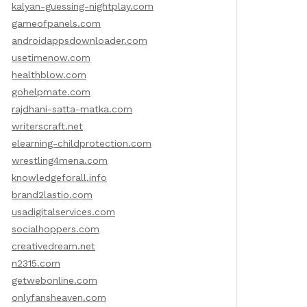
kalyan-guessing-nightplay.com
gameofpanels.com
androidappsdownloader.com
usetimenow.com
healthblow.com
gohelpmate.com
rajdhani-satta-matka.com
writerscraft.net
elearning-childprotection.com
wrestling4mena.com
knowledgeforall.info
brand2lastio.com
usadigitalservices.com
socialhoppers.com
creativedream.net
n2315.com
getwebonline.com
onlyfansheaven.com