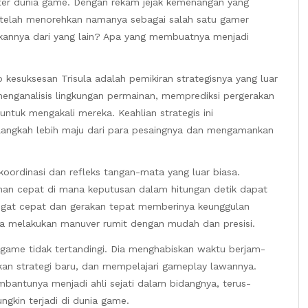
aster dunia game. Dengan rekam jejak kemenangan yang
a telah menorehkan namanya sebagai salah satu gamer
akannya dari yang lain? Apa yang membuatnya menjadi
p kesuksesan Trisula adalah pemikiran strategisnya yang luar
enganalisis lingkungan permainan, memprediksi pergerakan
untuk mengakali mereka. Keahlian strategis ini
langkah lebih maju dari para pesaingnya dan mengamankan
i koordinasi dan refleks tangan-mata yang luar biasa.
ainan cepat di mana keputusan dalam hitungan detik dapat
ngat cepat dan gerakan tepat memberinya keunggulan
ya melakukan manuver rumit dengan mudah dan presisi.
p game tidak tertandingi. Dia menghabiskan waktu berjam-
an strategi baru, dan mempelajari gameplay lawannya.
bantunya menjadi ahli sejati dalam bidangnya, terus-
gkin terjadi di dunia game.