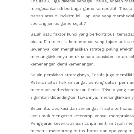
Trisula88, juga dikenal sebagai Trisula, adalah m
mengesankan di berbagai game kompetitif, Trisul
papan atas di industri ini. Tapi apa yang membed
seorang jenius game sejati?
Salah satu faktor kunci yang berkontribusi terhada
biasa. Dia memiliki kemampuan yang tajam untuk m
lawannya, dan menghasilkan strategi paling efektif 
memungkinkannya untuk secara konsisten tetap se
kemenangan demi kemenangan.
Selain pemikiran strategisnya, Trisula juga memilik
Keterampilan fisik ini sangat penting dalam perm
membuat perbedaan besar. Reaksi Trisula yang sa
signifikan dibandingkan lawannya, memungkinkann
Selain itu, dedikasi dan semangat Trisula terhada
jam untuk mengasah keterampilannya, mempraktikk
Pengejaran kesempurnaan tanpa henti ini telah mem
menerus mendorong batas-batas dari apa yang mun