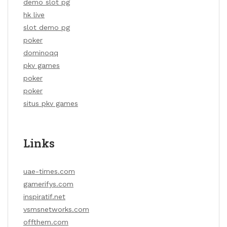
demo slot pg
hk live
slot demo pg
poker
dominoqq
pkv games
poker
poker
situs pkv games
Links
uae-times.com
gamerifys.com
inspiratif.net
vsmsnetworks.com
offthem.com