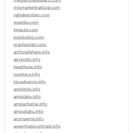
mediamingleseaco.com
mtsmarketingblog.com
nghekiemtien.com
wasirku.com
tejas24.com
poolturbo.com
prachestait.com
artforafghans.info
airvendio.info
healthexe.info
puretecx.info
tecadvance.info
aminityio.info
amiolahu.info
ampacheme.info
ampullahu.info
aromaxme.info
asserthatecontrast.info