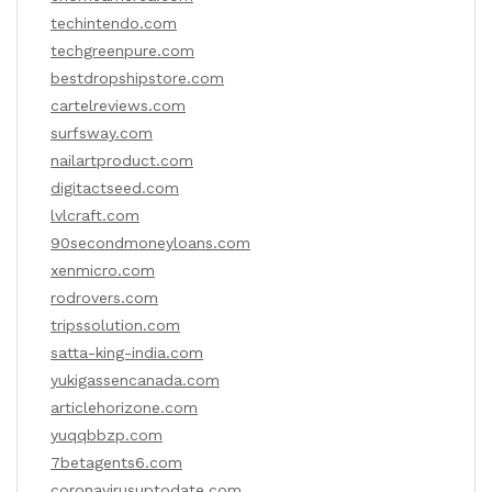
techintendo.com
techgreenpure.com
bestdropshipstore.com
cartelreviews.com
surfsway.com
nailartproduct.com
digitactseed.com
lvlcraft.com
90secondmoneyloans.com
xenmicro.com
rodrovers.com
tripssolution.com
satta-king-india.com
yukigassencanada.com
articlehorizone.com
yuqqbbzp.com
7betagents6.com
coronavirusuptodate.com