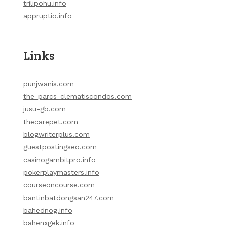
trilipohu.info
appruptio.info
Links
punjwanis.com
the-parcs-clematiscondos.com
jusu-gb.com
thecarepet.com
blogwriterplus.com
guestpostingseo.com
casinogambitpro.info
pokerplaymasters.info
courseoncourse.com
bantinbatdongsan247.com
bahednog.info
bahenxgek.info