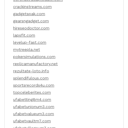
crackinstreams.com
gadgetspak.com
gearsngadget.com
hireseodoctor.com
lapsfit.com
levelup-fast.com
mytreepla.net
pokersimulations.com
replicamanufactory.net
rezultate-loto.info
splendifulous.com
sportsrecords4u.com
topceleberites.com
ufabetting8m4.com
ufabetunionum3.com
ufabetvalueum3.com
ufabetvaultm7.com