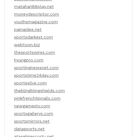
matahari88play.net
moneydescriptor.com
youthsmagazine.com
painaidee.net
sportsdarkest.com
webtoon.biz
thesportswires.com
hyungpro.com
sportingnewsnet.com
sportstime24day.com
sporteslive.com
theblingblingshields.com
pinkfrenchtipnails.com
newgamestv.com
sportsgallerys.com
sportsmirrors.net
datasports.net
atasehirescortu.net