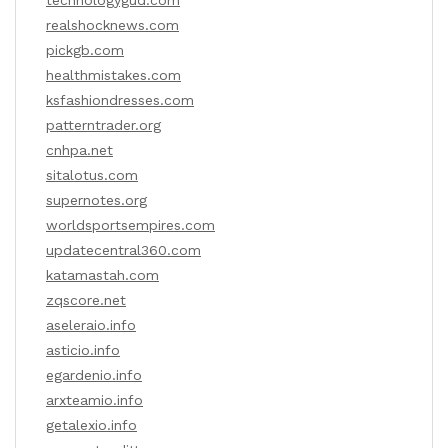
technologygud.com
realshocknews.com
pickgb.com
healthmistakes.com
ksfashiondresses.com
patterntrader.org
cnhpa.net
sitalotus.com
supernotes.org
worldsportsempires.com
updatecentral360.com
katamastah.com
zqscore.net
aseleraio.info
asticio.info
egardenio.info
arxteamio.info
getalexio.info