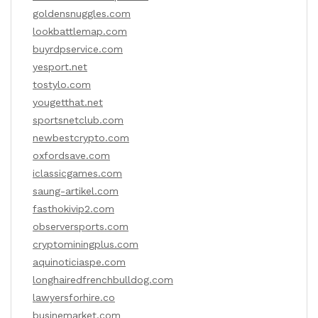
goldensnuggles.com
lookbattlemap.com
buyrdpservice.com
yesport.net
tostylo.com
yougetthat.net
sportsnetclub.com
newbestcrypto.com
oxfordsave.com
iclassicgames.com
saung-artikel.com
fasthokivip2.com
observersports.com
cryptominingplus.com
aquinoticiaspe.com
longhairedfrenchbulldog.com
lawyersforhire.co
businemarket.com