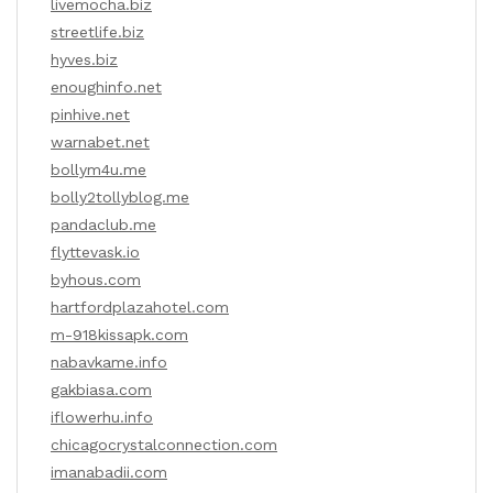
livemocha.biz
streetlife.biz
hyves.biz
enoughinfo.net
pinhive.net
warnabet.net
bollym4u.me
bolly2tollyblog.me
pandaclub.me
flyttevask.io
byhous.com
hartfordplazahotel.com
m-918kissapk.com
nabavkame.info
gakbiasa.com
iflowerhu.info
chicagocrystalconnection.com
imanabadii.com