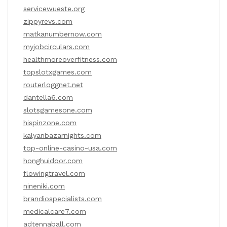
servicewueste.org
zippyrevs.com
matkanumbernow.com
myjobcirculars.com
healthmoreoverfitness.com
topslotxgames.com
routerloggnet.net
dantella6.com
slotsgamesone.com
hispinzone.com
kalyanbazarnights.com
top-online-casino-usa.com
honghuidoor.com
flowingtravel.com
nineniki.com
brandiospecialists.com
medicalcare7.com
adtennaball.com