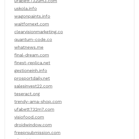
ufabett732um3.com
uskola.info
wagonpaints.info
waitfornext.com
clearvisionmarketing.co
quantum-code.co
whatnews.me
final-dream.com
finest-replica.net
gestioneinh.info
prosportdaily.net
salesinvest22.com
teseract.org
trendy-ama-shop.com
ufabett732m7.com
visiofood.com
droidwindow.com
freeprsubmission.com