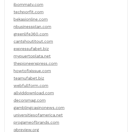
ibommatv.com
techporfit.com
bekasionline.com
nbusinessplan.com
greenlife360.com
cantshoutitout.com
expressufabet.biz
mypuertoplata.net
thepioneerxpress.com
howtofixissue.com
teamufabet.biz
webfullform.com
allviddownload.com
decorsmag.com
gamblingcasinonews.com
universitiesofamerica.net
progameofbrands.com
qbreview.org