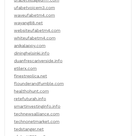
ufabetvillageum7.com
ufabetvoicem3.com
waveufabetm4.com
wayang88.net
websiteufabetm4.com
whiteufabetm4.com
anikalappy.com
dininghelsinki.info
duanfrescariverside.info
etilerx.com
finestreplica.net
flounderandfumble.com
healthohunt.com
retefuturah.info
smartinvestinginfo.info
technewsalliance.com
technonetmarket.com
tedstanger.net