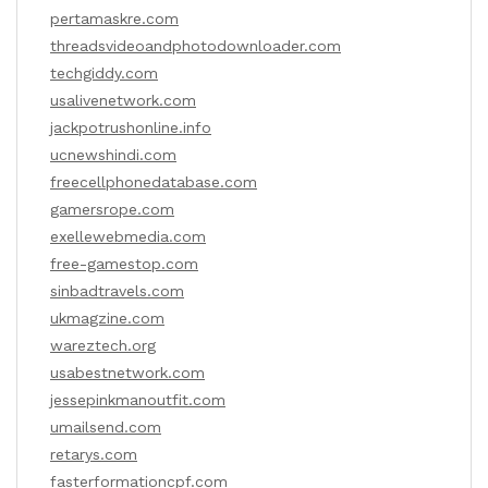
pertamaskre.com
threadsvideoandphotodownloader.com
techgiddy.com
usalivenetwork.com
jackpotrushonline.info
ucnewshindi.com
freecellphonedatabase.com
gamersrope.com
exellewebmedia.com
free-gamestop.com
sinbadtravels.com
ukmagzine.com
wareztech.org
usabestnetwork.com
jessepinkmanoutfit.com
umailsend.com
retarys.com
fasterformationcpf.com