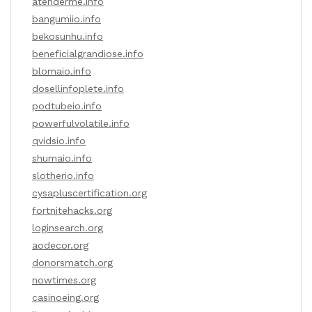
atenderme.info
bangumiio.info
bekosunhu.info
beneficialgrandiose.info
blomaio.info
dosellinfoplete.info
podtubeio.info
powerfulvolatile.info
qvidsio.info
shumaio.info
slotherio.info
cysapluscertification.org
fortnitehacks.org
loginsearch.org
aodecor.org
donorsmatch.org
nowtimes.org
casinoeing.org