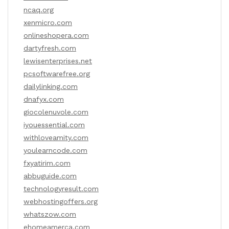
ncaq.org
xenmicro.com
onlineshopera.com
dartyfresh.com
lewisenterprises.net
pcsoftwarefree.org
dailylinking.com
dnafyx.com
giocolenuvole.com
iyouessential.com
withloveamity.com
youlearncode.com
fxyatirim.com
abbuguide.com
technologyresult.com
webhostingoffers.org
whatszow.com
ehomeamerca.com