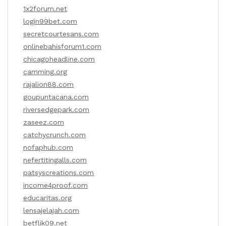
1x2forum.net
login99bet.com
secretcourtesans.com
onlinebahisforum1.com
chicagoheadline.com
camming.org
rajalion88.com
goupuntacana.com
riversedgepark.com
zaseez.com
catchycrunch.com
nofaphub.com
nefertitingalls.com
patsyscreations.com
income4proof.com
educaritas.org
lensajelajah.com
betflik09.net