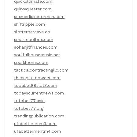
quickultimate.com
quirkyquester.com
sexmedicineformen.com
shiftripple.com
slotterpercaya.co
smartcoolbox.com
sohanjitfinances.com
soulfulhousemusic.net
sparklooms.com
tacticalcontractingllc.com
thecapitalpowers.com
tobabet88slot3.com
todayscurrentnews.com
totobet77.asia
totobet77.org
trendingpublication.com
ufabettererum3.com
ufabettermentm4.com