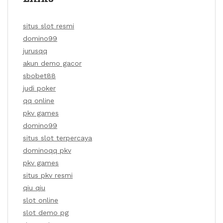
situs slot resmi
domino99
jurusqq
akun demo gacor
sbobet88
judi poker
qq online
pkv games
domino99
situs slot terpercaya
dominoqq pkv
pkv games
situs pkv resmi
qiu qiu
slot online
slot demo pg