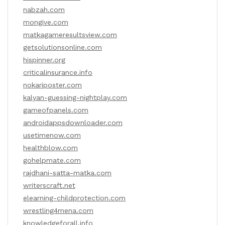
nabzah.com
mongive.com
matkagameresultsview.com
getsolutionsonline.com
hispinner.org
criticalinsurance.info
nokariposter.com
kalyan-guessing-nightplay.com
gameofpanels.com
androidappsdownloader.com
usetimenow.com
healthblow.com
gohelpmate.com
rajdhani-satta-matka.com
writerscraft.net
elearning-childprotection.com
wrestling4mena.com
knowledgeforall.info