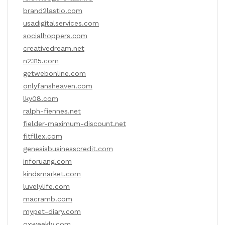
brand2lastio.com
usadigitalservices.com
socialhoppers.com
creativedream.net
n2315.com
getwebonline.com
onlyfansheaven.com
lky08.com
ralph-fiennes.net
fielder-maximum-discount.net
fitfllex.com
genesisbusinesscredit.com
inforuang.com
kindsmarket.com
luvelylife.com
macramb.com
mypet-diary.com
oxweekly.com