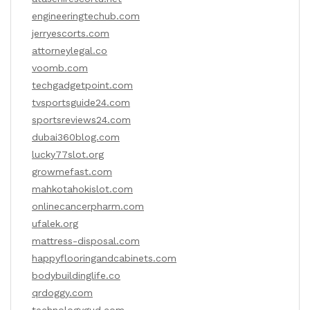
engineeringtechub.com
jerryescorts.com
attorneylegal.co
voomb.com
techgadgetpoint.com
tvsportsguide24.com
sportsreviews24.com
dubai360blog.com
lucky77slot.org
growmefast.com
mahkotahokislot.com
onlinecancerpharm.com
ufalek.org
mattress-disposal.com
happyflooringandcabinets.com
bodybuildinglife.co
qrdoggy.com