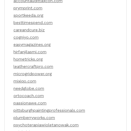
accountaudittaxcon.com
prymprint.com
sportkeeda.org
besttimespend.com
careandcure.biz
cogniyo.com
easymagazines.org
hirfanjilasmi.com
hometricks.org
leathercraftpro.com
microgridpower.org
mixiqo.com
needglobe.com
ortocoach.com
passionawe.com
pittsburghpaintingprofessionals.com
plumberryworks.com
psychoterapiawioletanowak.com