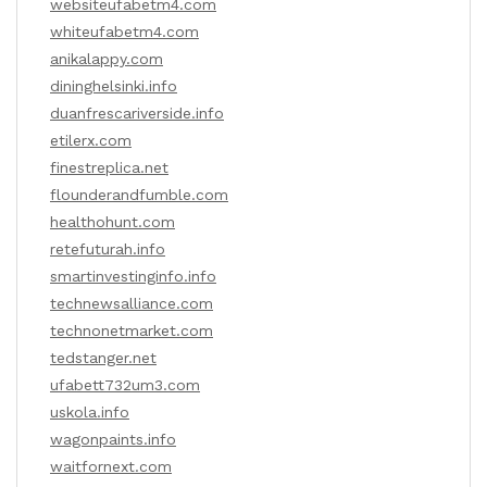
websiteufabetm4.com
whiteufabetm4.com
anikalappy.com
dininghelsinki.info
duanfrescariverside.info
etilerx.com
finestreplica.net
flounderandfumble.com
healthohunt.com
retefuturah.info
smartinvestinginfo.info
technewsalliance.com
technonetmarket.com
tedstanger.net
ufabett732um3.com
uskola.info
wagonpaints.info
waitfornext.com