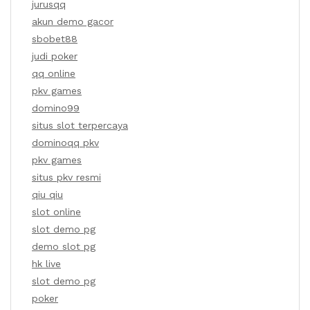
jurusqq
akun demo gacor
sbobet88
judi poker
qq online
pkv games
domino99
situs slot terpercaya
dominoqq pkv
pkv games
situs pkv resmi
qiu qiu
slot online
slot demo pg
demo slot pg
hk live
slot demo pg
poker