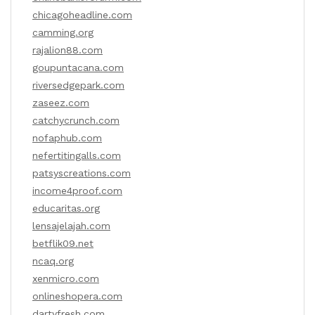
chicagoheadline.com
camming.org
rajalion88.com
goupuntacana.com
riversedgepark.com
zaseez.com
catchycrunch.com
nofaphub.com
nefertitingalls.com
patsyscreations.com
income4proof.com
educaritas.org
lensajelajah.com
betflik09.net
ncaq.org
xenmicro.com
onlineshopera.com
dartyfresh.com