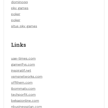
dominoqq
pkv games
poker
poker
situs pkv games
Links
uae-times.com
gamerifys.com
inspiratif.net
vsmsnetworks.com
offthem.com
ibommatv.com
techporfit.com
bekasionline.com
nbusinessplan.com