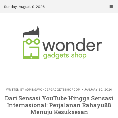
Skip
Sunday, August 9 2026
to
content
WRITTEN BY
ADMIN@WONDERGADGETSSHOP.COM
JANUARY 30, 2026
Dari Sensasi YouTube Hingga Sensasi
Internasional: Perjalanan Rahayu88
Menuju Kesuksesan