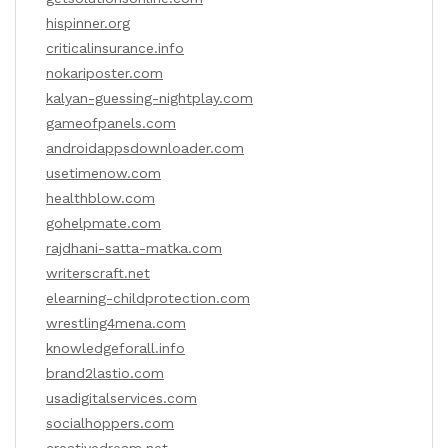
hispinner.org
criticalinsurance.info
nokariposter.com
kalyan-guessing-nightplay.com
gameofpanels.com
androidappsdownloader.com
usetimenow.com
healthblow.com
gohelpmate.com
rajdhani-satta-matka.com
writerscraft.net
elearning-childprotection.com
wrestling4mena.com
knowledgeforall.info
brand2lastio.com
usadigitalservices.com
socialhoppers.com
creativedream.net