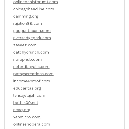
onlinebahisforum1.com
chicagoheadline.com
camming.org
rajalion88.com
goupuntacana.com
riversedgepark.com
zaseez.com
catchycrunch.com
nofaphub.com
nefertitingalls.com
patsyscreations.com
income4proof.com
educaritas.org
lensajelajah.com
betflik09.net
ncaq.org
xenmicro.com
onlineshopera.com