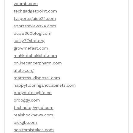
voomb.com
techgadgetpoint.com
tvsportsguide24.com
sportsreviews24.com
dubai360blog.com
lucky77slot.org
growmefast.com
mahkotahokislot.com
onlinecancerpharm.com
ufalek.org
mattress-disposal.com
happyflooringandcabinets.com
bodybuildinglife.co
qrdoggy.com
technologygud.com
realshocknews.com
pickgb.com
healthmistakes.com