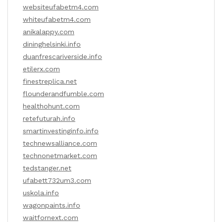
websiteufabetm4.com
whiteufabetm4.com
anikalappy.com
dininghelsinki.info
duanfrescariverside.info
etilerx.com
finestreplica.net
flounderandfumble.com
healthohunt.com
retefuturah.info
smartinvestinginfo.info
technewsalliance.com
technonetmarket.com
tedstanger.net
ufabett732um3.com
uskola.info
wagonpaints.info
waitfornext.com