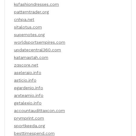
ksfashiondresses.com
patterntrader.org
cnhpa.net
sitalotus.com
supernotes.org
worldsportsempires.com
updatecentral360.com
katamastah.com
zqscore.net
aseleraio.info
asticio.info
egardenio.info
arxteamio.info
getalexio.info
accountaudittaxcon.com
prymprint.com
sportkeeda.org
besttimespend.com