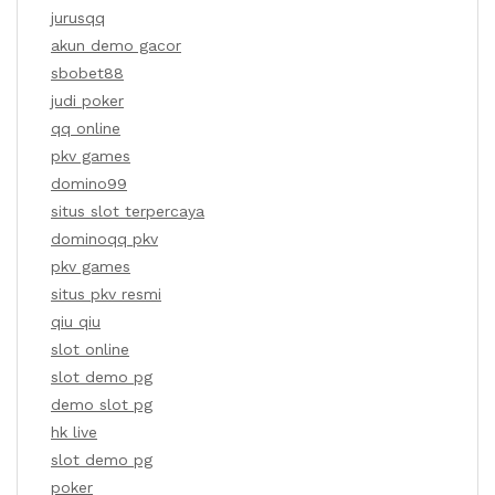
jurusqq
akun demo gacor
sbobet88
judi poker
qq online
pkv games
domino99
situs slot terpercaya
dominoqq pkv
pkv games
situs pkv resmi
qiu qiu
slot online
slot demo pg
demo slot pg
hk live
slot demo pg
poker