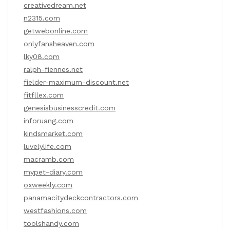
creativedream.net
n2315.com
getwebonline.com
onlyfansheaven.com
lky08.com
ralph-fiennes.net
fielder-maximum-discount.net
fitfllex.com
genesisbusinesscredit.com
inforuang.com
kindsmarket.com
luvelylife.com
macramb.com
mypet-diary.com
oxweekly.com
panamacitydeckcontractors.com
westfashions.com
toolshandy.com