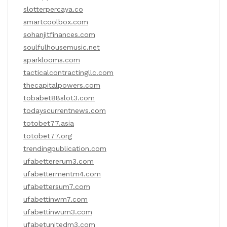
slotterpercaya.co
smartcoolbox.com
sohanjitfinances.com
soulfulhousemusic.net
sparklooms.com
tacticalcontractingllc.com
thecapitalpowers.com
tobabet88slot3.com
todayscurrentnews.com
totobet77.asia
totobet77.org
trendingpublication.com
ufabettererum3.com
ufabettermentm4.com
ufabettersum7.com
ufabettinwm7.com
ufabettinwum3.com
ufabetunitedm3.com