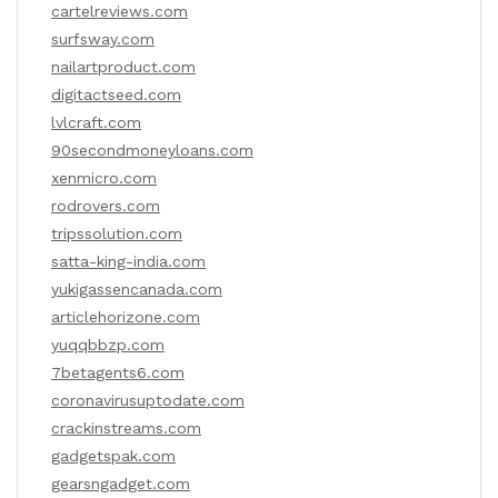
cartelreviews.com
surfsway.com
nailartproduct.com
digitactseed.com
lvlcraft.com
90secondmoneyloans.com
xenmicro.com
rodrovers.com
tripssolution.com
satta-king-india.com
yukigassencanada.com
articlehorizone.com
yuqqbbzp.com
7betagents6.com
coronavirusuptodate.com
crackinstreams.com
gadgetspak.com
gearsngadget.com