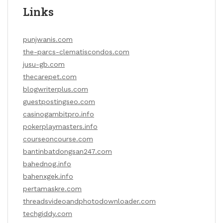
Links
punjwanis.com
the-parcs-clematiscondos.com
jusu-gb.com
thecarepet.com
blogwriterplus.com
guestpostingseo.com
casinogambitpro.info
pokerplaymasters.info
courseoncourse.com
bantinbatdongsan247.com
bahednog.info
bahenxgek.info
pertamaskre.com
threadsvideoandphotodownloader.com
techgiddy.com