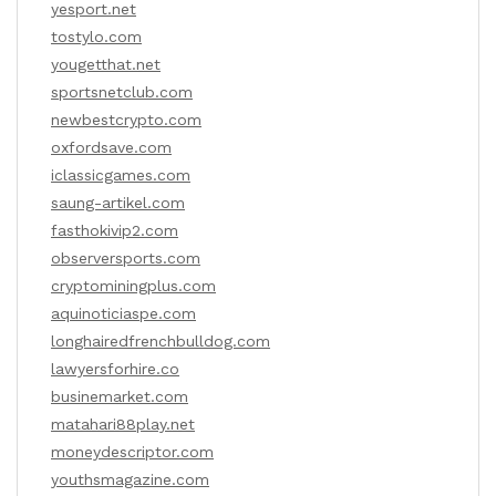
yesport.net
tostylo.com
yougetthat.net
sportsnetclub.com
newbestcrypto.com
oxfordsave.com
iclassicgames.com
saung-artikel.com
fasthokivip2.com
observersports.com
cryptominingplus.com
aquinoticiaspe.com
longhairedfrenchbulldog.com
lawyersforhire.co
businemarket.com
matahari88play.net
moneydescriptor.com
youthsmagazine.com