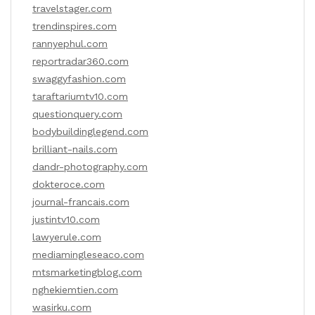
travelstager.com
trendinspires.com
rannyephul.com
reportradar360.com
swaggyfashion.com
taraftariumtv10.com
questionquery.com
bodybuildinglegend.com
brilliant-nails.com
dandr-photography.com
dokteroce.com
journal-francais.com
justintv10.com
lawyerule.com
mediamingleseaco.com
mtsmarketingblog.com
nghekiemtien.com
wasirku.com