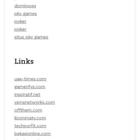
dominoqq
pkv games
poker
poker
situs pkv games
Links
uae-times.com
gamerifys.com
inspiratif.net
vsmsnetworks.com
offthem.com
ibommatv.com
techporfit.com
bekasionline.com