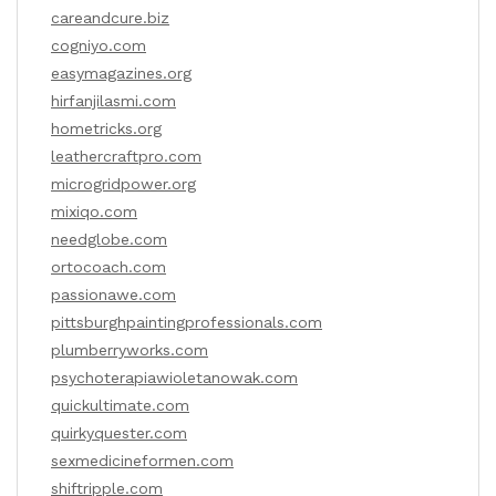
careandcure.biz
cogniyo.com
easymagazines.org
hirfanjilasmi.com
hometricks.org
leathercraftpro.com
microgridpower.org
mixiqo.com
needglobe.com
ortocoach.com
passionawe.com
pittsburghpaintingprofessionals.com
plumberryworks.com
psychoterapiawioletanowak.com
quickultimate.com
quirkyquester.com
sexmedicineformen.com
shiftripple.com