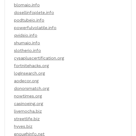
blomaio.info
dosellinfoplete.info
podtubeio.info
powerfulvolatile.info
qvidsio.info
shumaio.info
slotherio.info
cysapluscertification.org
fortnitehacks.org
loginsearch.org
aodecor.org
donorsmatch.org
nowtimes.org
casinoeing.org
livemocha.biz
streetlife.biz
hyves.biz
enoughinfo.net