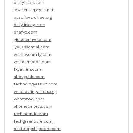
dartyfresh.com
lewisenterprises.net
pcsoftwarefree.org
dailylinking.com
dnafyx.com
giocolenuvole.com
iyouessential.com
withloveamity.com
youlearncode.com
fxyatirim.com
abbuguide.com
technologyresult.com
webhostingoffers.org
whatszow.com
ehomeamerca.com
techintendo.com
techgreenpure.com
bestdropshipstore.com