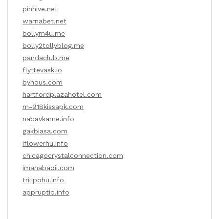
pinhive.net
warnabet.net
bollym4u.me
bolly2tollyblog.me
pandaclub.me
flyttevask.io
byhous.com
hartfordplazahotel.com
m-918kissapk.com
nabavkame.info
gakbiasa.com
iflowerhu.info
chicagocrystalconnection.com
imanabadii.com
trilipohu.info
appruptio.info