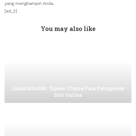
yang menghampiri Anda.
[ad_2]
You may also like
JakartaSlot88: Tujuan Utama Para Penggemar
Slot Online