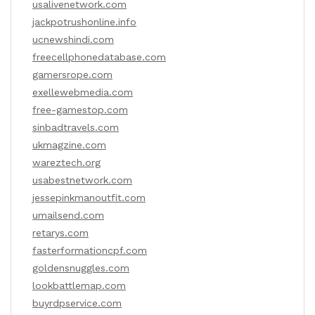
usalivenetwork.com
jackpotrushonline.info
ucnewshindi.com
freecellphonedatabase.com
gamersrope.com
exellewebmedia.com
free-gamestop.com
sinbadtravels.com
ukmagzine.com
wareztech.org
usabestnetwork.com
jessepinkmanoutfit.com
umailsend.com
retarys.com
fasterformationcpf.com
goldensnuggles.com
lookbattlemap.com
buyrdpservice.com