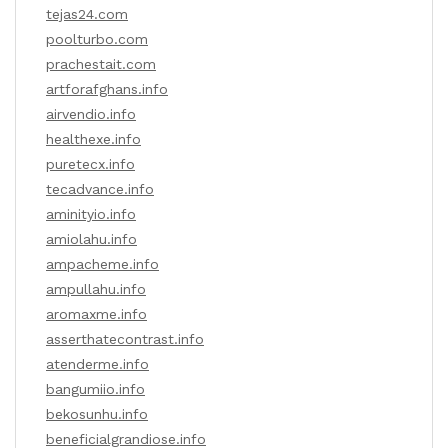
tejas24.com
poolturbo.com
prachestait.com
artforafghans.info
airvendio.info
healthexe.info
puretecx.info
tecadvance.info
aminityio.info
amiolahu.info
ampacheme.info
ampullahu.info
aromaxme.info
asserthatecontrast.info
atenderme.info
bangumiio.info
bekosunhu.info
beneficialgrandiose.info