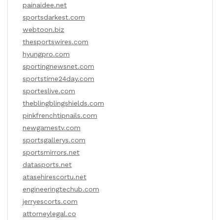
painaidee.net
sportsdarkest.com
webtoon.biz
thesportswires.com
hyungpro.com
sportingnewsnet.com
sportstime24day.com
sporteslive.com
theblingblingshields.com
pinkfrenchtipnails.com
newgamestv.com
sportsgallerys.com
sportsmirrors.net
datasports.net
atasehirescortu.net
engineeringtechub.com
jerryescorts.com
attorneylegal.co