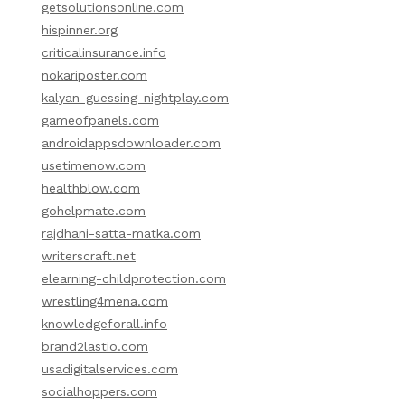
getsolutionsonline.com
hispinner.org
criticalinsurance.info
nokariposter.com
kalyan-guessing-nightplay.com
gameofpanels.com
androidappsdownloader.com
usetimenow.com
healthblow.com
gohelpmate.com
rajdhani-satta-matka.com
writerscraft.net
elearning-childprotection.com
wrestling4mena.com
knowledgeforall.info
brand2lastio.com
usadigitalservices.com
socialhoppers.com