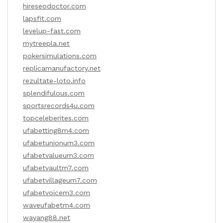
hireseodoctor.com
lapsfit.com
levelup-fast.com
mytreepla.net
pokersimulations.com
replicamanufactory.net
rezultate-loto.info
splendifulous.com
sportsrecords4u.com
topceleberites.com
ufabetting8m4.com
ufabetunionum3.com
ufabetvalueum3.com
ufabetvaultm7.com
ufabetvillageum7.com
ufabetvoicem3.com
waveufabetm4.com
wayang88.net