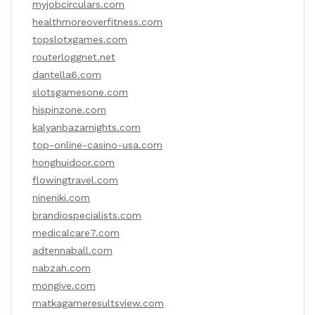
myjobcirculars.com
healthmoreoverfitness.com
topslotxgames.com
routerloggnet.net
dantella6.com
slotsgamesone.com
hispinzone.com
kalyanbazarnights.com
top-online-casino-usa.com
honghuidoor.com
flowingtravel.com
nineniki.com
brandiospecialists.com
medicalcare7.com
adtennaball.com
nabzah.com
mongive.com
matkagameresultsview.com