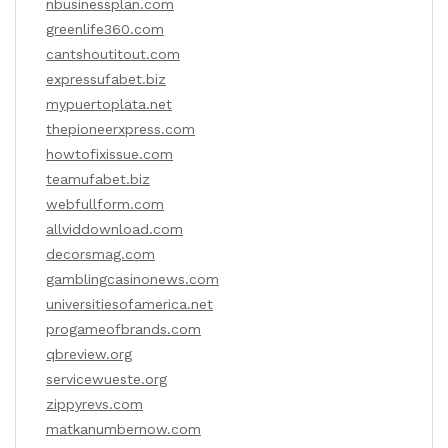
nbusinessplan.com
greenlife360.com
cantshoutitout.com
expressufabet.biz
mypuertoplata.net
thepioneerxpress.com
howtofixissue.com
teamufabet.biz
webfullform.com
allviddownload.com
decorsmag.com
gamblingcasinonews.com
universitiesofamerica.net
progameofbrands.com
qbreview.org
servicewueste.org
zippyrevs.com
matkanumbernow.com