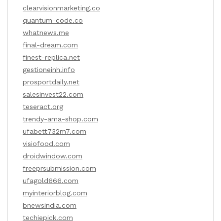
clearvisionmarketing.co
quantum-code.co
whatnews.me
final-dream.com
finest-replica.net
gestioneinh.info
prosportdaily.net
salesinvest22.com
teseract.org
trendy-ama-shop.com
ufabett732m7.com
visiofood.com
droidwindow.com
freeprsubmission.com
ufagold666.com
myinteriorblog.com
bnewsindia.com
techiepick.com