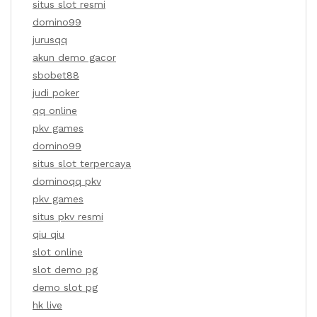
situs slot resmi
domino99
jurusqq
akun demo gacor
sbobet88
judi poker
qq online
pkv games
domino99
situs slot terpercaya
dominoqq pkv
pkv games
situs pkv resmi
qiu qiu
slot online
slot demo pg
demo slot pg
hk live