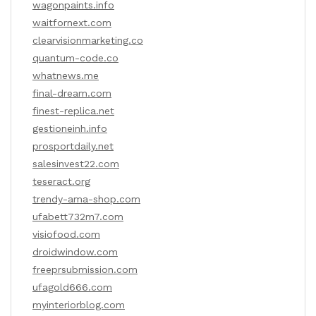
wagonpaints.info
waitfornext.com
clearvisionmarketing.co
quantum-code.co
whatnews.me
final-dream.com
finest-replica.net
gestioneinh.info
prosportdaily.net
salesinvest22.com
teseract.org
trendy-ama-shop.com
ufabett732m7.com
visiofood.com
droidwindow.com
freeprsubmission.com
ufagold666.com
myinteriorblog.com