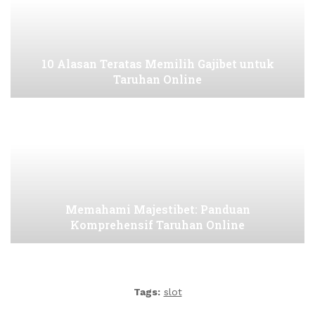
10 Alasan Teratas Memilih Gajibet untuk
Taruhan Online
Memahami Majestibet: Panduan
Komprehensif Taruhan Online
Tags:
slot