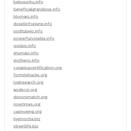
bekosunhu.info
beneficialgrandiose.info
blomaio.info
dosellinfoplete.info
podtubeio.info
powerfulvolatile.info
qvidsio.info
shumaio.info
slotherio.info
cysapluscertification.org
fortnitehacks.org
loginsearch.org
aodecor.org
donorsmatch.org
nowtimes.org
casinoeing.org
livemocha.biz
streetlife.biz