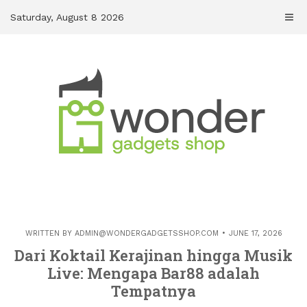
Skip
Saturday, August 8 2026
to
content
WRITTEN BY
ADMIN@WONDERGADGETSSHOP.COM
JUNE 17, 2026
Dari Koktail Kerajinan hingga Musik
Live: Mengapa Bar88 adalah
Tempatnya