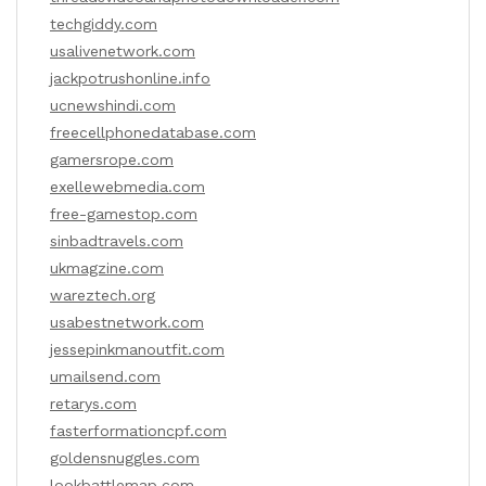
techgiddy.com
usalivenetwork.com
jackpotrushonline.info
ucnewshindi.com
freecellphonedatabase.com
gamersrope.com
exellewebmedia.com
free-gamestop.com
sinbadtravels.com
ukmagzine.com
wareztech.org
usabestnetwork.com
jessepinkmanoutfit.com
umailsend.com
retarys.com
fasterformationcpf.com
goldensnuggles.com
lookbattlemap.com