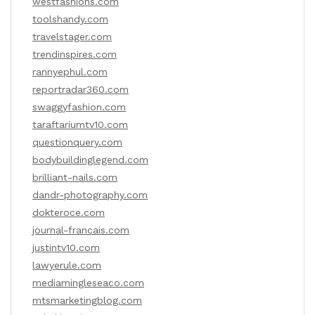
westfashions.com
toolshandy.com
travelstager.com
trendinspires.com
rannyephul.com
reportradar360.com
swaggyfashion.com
taraftariumtv10.com
questionquery.com
bodybuildinglegend.com
brilliant-nails.com
dandr-photography.com
dokteroce.com
journal-francais.com
justintv10.com
lawyerule.com
mediamingleseaco.com
mtsmarketingblog.com