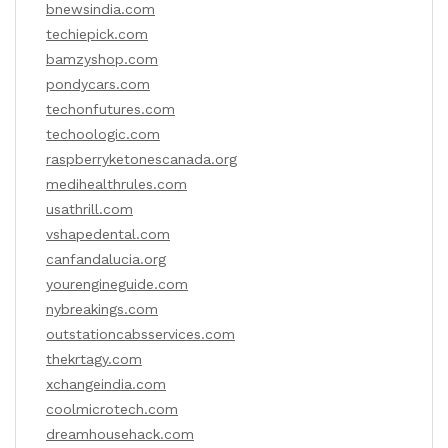
bnewsindia.com
techiepick.com
bamzyshop.com
pondycars.com
techonfutures.com
techoologic.com
raspberryketonescanada.org
medihealthrules.com
usathrill.com
vshapedental.com
canfandalucia.org
yourengineguide.com
nybreakings.com
outstationcabsservices.com
thekrtagy.com
xchangeindia.com
coolmicrotech.com
dreamhousehack.com