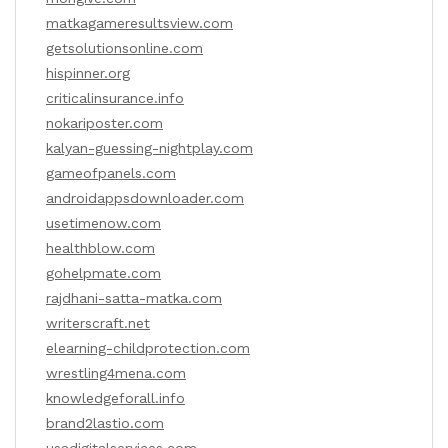
matkagameresultsview.com
getsolutionsonline.com
hispinner.org
criticalinsurance.info
nokariposter.com
kalyan-guessing-nightplay.com
gameofpanels.com
androidappsdownloader.com
usetimenow.com
healthblow.com
gohelpmate.com
rajdhani-satta-matka.com
writerscraft.net
elearning-childprotection.com
wrestling4mena.com
knowledgeforall.info
brand2lastio.com