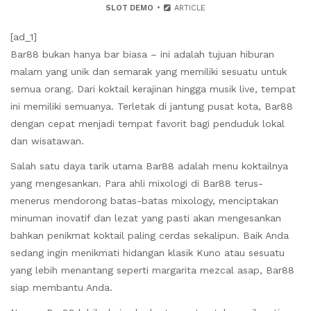
SLOT DEMO
ARTICLE
[ad_1]
Bar88 bukan hanya bar biasa – ini adalah tujuan hiburan
malam yang unik dan semarak yang memiliki sesuatu untuk
semua orang. Dari koktail kerajinan hingga musik live, tempat
ini memiliki semuanya. Terletak di jantung pusat kota, Bar88
dengan cepat menjadi tempat favorit bagi penduduk lokal
dan wisatawan.
Salah satu daya tarik utama Bar88 adalah menu koktailnya
yang mengesankan. Para ahli mixologi di Bar88 terus-
menerus mendorong batas-batas mixology, menciptakan
minuman inovatif dan lezat yang pasti akan mengesankan
bahkan penikmat koktail paling cerdas sekalipun. Baik Anda
sedang ingin menikmati hidangan klasik Kuno atau sesuatu
yang lebih menantang seperti margarita mezcal asap, Bar88
siap membantu Anda.