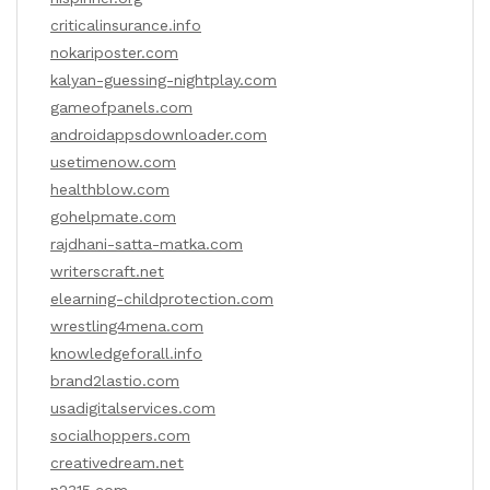
criticalinsurance.info
nokariposter.com
kalyan-guessing-nightplay.com
gameofpanels.com
androidappsdownloader.com
usetimenow.com
healthblow.com
gohelpmate.com
rajdhani-satta-matka.com
writerscraft.net
elearning-childprotection.com
wrestling4mena.com
knowledgeforall.info
brand2lastio.com
usadigitalservices.com
socialhoppers.com
creativedream.net
n2315.com