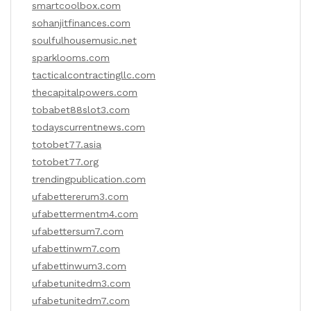
smartcoolbox.com
sohanjitfinances.com
soulfulhousemusic.net
sparklooms.com
tacticalcontractingllc.com
thecapitalpowers.com
tobabet88slot3.com
todayscurrentnews.com
totobet77.asia
totobet77.org
trendingpublication.com
ufabettererum3.com
ufabettermentm4.com
ufabettersum7.com
ufabettinwm7.com
ufabettinwum3.com
ufabetunitedm3.com
ufabetunitedm7.com