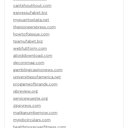
cantshoutitout.com
expressufabet.biz
mypuertoplata.net
thepioneerxpress.com
howtofixissue.com
teamufabet.biz
webfullform.com
allviddownload.com
decorsmag.com
gamblingcasinonews.com
universitiesofamerica.net
progameofbrands.com
qbreview.org
servicewueste.org
zippyrevs.com
matkanumbernow.com
myjobcirculars.com
healthmoreoverfitness.com