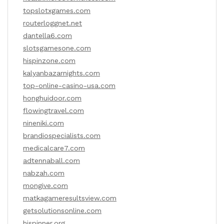
topslotxgames.com
routerloggnet.net
dantella6.com
slotsgamesone.com
hispinzone.com
kalyanbazarnights.com
top-online-casino-usa.com
honghuidoor.com
flowingtravel.com
nineniki.com
brandiospecialists.com
medicalcare7.com
adtennaball.com
nabzah.com
mongive.com
matkagameresultsview.com
getsolutionsonline.com
hispinner.org