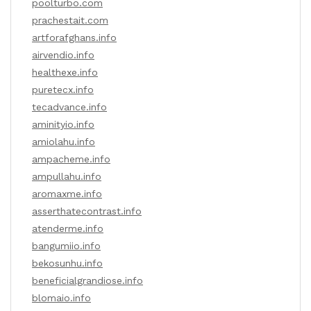
poolturbo.com
prachestait.com
artforafghans.info
airvendio.info
healthexe.info
puretecx.info
tecadvance.info
aminityio.info
amiolahu.info
ampacheme.info
ampullahu.info
aromaxme.info
asserthatecontrast.info
atenderme.info
bangumiio.info
bekosunhu.info
beneficialgrandiose.info
blomaio.info