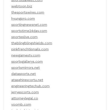
webtoon.biz
thesportswires.com
hyungpro.com
sportingnewsnet.com
sportstime24day.com
sporteslive.com
theblingblingshields.com
pinkfrenchtipnails.com
newgamestv.com
sportsgallerys.com
sportsmirrors.net
datasports.net
atasehirescortu.net
engineeringtechub.com
jerryescorts.com
attorneylegal.co
voomb.com