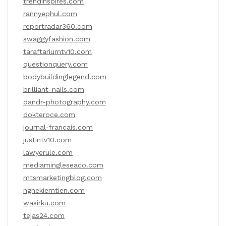
trendinspires.com
rannyephul.com
reportradar360.com
swaggyfashion.com
taraftariumtv10.com
questionquery.com
bodybuildinglegend.com
brilliant-nails.com
dandr-photography.com
dokteroce.com
journal-francais.com
justintv10.com
lawyerule.com
mediamingleseaco.com
mtsmarketingblog.com
nghekiemtien.com
wasirku.com
tejas24.com