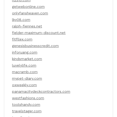
getwebonline.com
onlyfansheaven.com
lky08.com
ralph-fiennes.net
fielder-maximum-discount.net
fitfllex.com
genesisbusinesscredit.com
inforuang.com
kindsmarket.com
luvelylife.com
macramb.com
mypet-diary.com
oxweekly.com
panamacitydeckcontractors.com
westfashions.com
toolshandy.com
travelstager.com