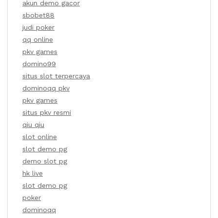
akun demo gacor
sbobet88
judi poker
qq online
pkv games
domino99
situs slot terpercaya
dominoqq pkv
pkv games
situs pkv resmi
qiu qiu
slot online
slot demo pg
demo slot pg
hk live
slot demo pg
poker
dominoqq