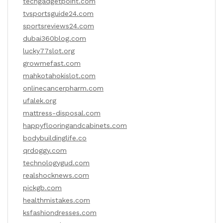
techgadgetpoint.com
tvsportsguide24.com
sportsreviews24.com
dubai360blog.com
lucky77slot.org
growmefast.com
mahkotahokislot.com
onlinecancerpharm.com
ufalek.org
mattress-disposal.com
happyflooringandcabinets.com
bodybuildinglife.co
qrdoggy.com
technologygud.com
realshocknews.com
pickgb.com
healthmistakes.com
ksfashiondresses.com