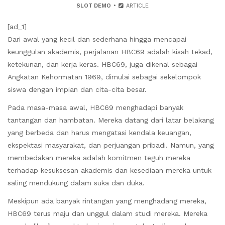
SLOT DEMO
ARTICLE
[ad_1]
Dari awal yang kecil dan sederhana hingga mencapai
keunggulan akademis, perjalanan HBC69 adalah kisah tekad,
ketekunan, dan kerja keras. HBC69, juga dikenal sebagai
Angkatan Kehormatan 1969, dimulai sebagai sekelompok
siswa dengan impian dan cita-cita besar.
Pada masa-masa awal, HBC69 menghadapi banyak
tantangan dan hambatan. Mereka datang dari latar belakang
yang berbeda dan harus mengatasi kendala keuangan,
ekspektasi masyarakat, dan perjuangan pribadi. Namun, yang
membedakan mereka adalah komitmen teguh mereka
terhadap kesuksesan akademis dan kesediaan mereka untuk
saling mendukung dalam suka dan duka.
Meskipun ada banyak rintangan yang menghadang mereka,
HBC69 terus maju dan unggul dalam studi mereka. Mereka