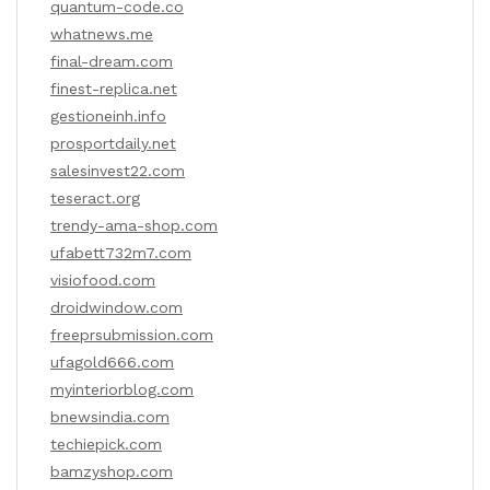
quantum-code.co
whatnews.me
final-dream.com
finest-replica.net
gestioneinh.info
prosportdaily.net
salesinvest22.com
teseract.org
trendy-ama-shop.com
ufabett732m7.com
visiofood.com
droidwindow.com
freeprsubmission.com
ufagold666.com
myinteriorblog.com
bnewsindia.com
techiepick.com
bamzyshop.com