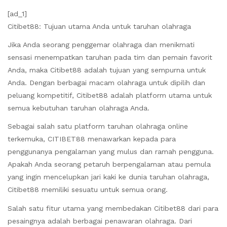
[ad_1]
Citibet88: Tujuan utama Anda untuk taruhan olahraga
Jika Anda seorang penggemar olahraga dan menikmati
sensasi menempatkan taruhan pada tim dan pemain favorit
Anda, maka Citibet88 adalah tujuan yang sempurna untuk
Anda. Dengan berbagai macam olahraga untuk dipilih dan
peluang kompetitif, Citibet88 adalah platform utama untuk
semua kebutuhan taruhan olahraga Anda.
Sebagai salah satu platform taruhan olahraga online
terkemuka, CITIBET88 menawarkan kepada para
penggunanya pengalaman yang mulus dan ramah pengguna.
Apakah Anda seorang petaruh berpengalaman atau pemula
yang ingin mencelupkan jari kaki ke dunia taruhan olahraga,
Citibet88 memiliki sesuatu untuk semua orang.
Salah satu fitur utama yang membedakan Citibet88 dari para
pesaingnya adalah berbagai penawaran olahraga. Dari