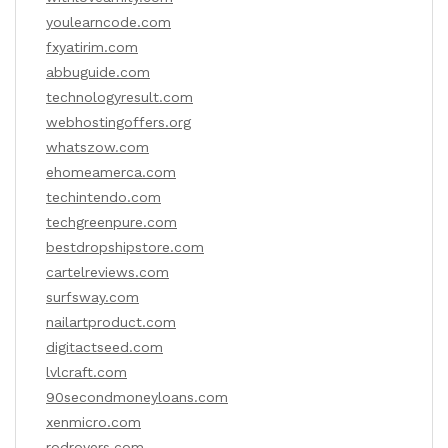
youlearncode.com
fxyatirim.com
abbuguide.com
technologyresult.com
webhostingoffers.org
whatszow.com
ehomeamerca.com
techintendo.com
techgreenpure.com
bestdropshipstore.com
cartelreviews.com
surfsway.com
nailartproduct.com
digitactseed.com
lvlcraft.com
90secondmoneyloans.com
xenmicro.com
rodrovers.com