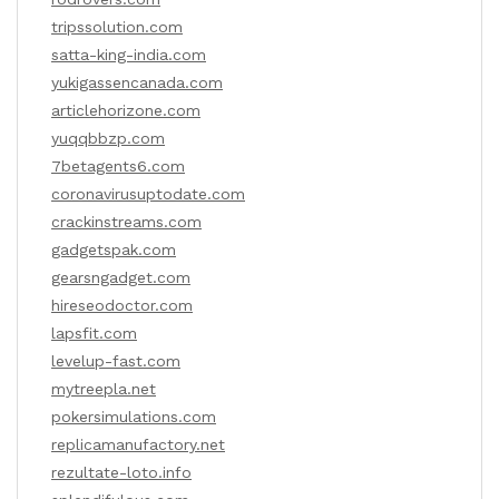
tripssolution.com
satta-king-india.com
yukigassencanada.com
articlehorizone.com
yuqqbbzp.com
7betagents6.com
coronavirusuptodate.com
crackinstreams.com
gadgetspak.com
gearsngadget.com
hireseodoctor.com
lapsfit.com
levelup-fast.com
mytreepla.net
pokersimulations.com
replicamanufactory.net
rezultate-loto.info