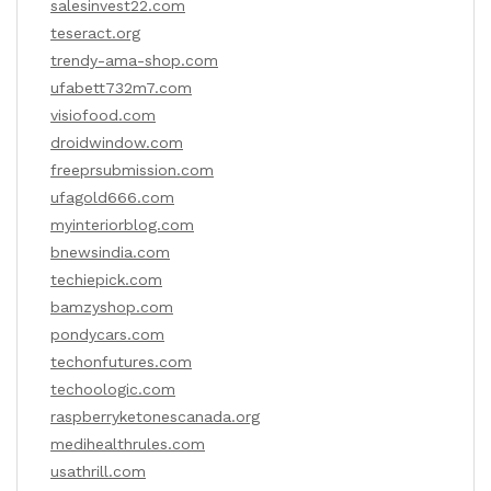
salesinvest22.com
teseract.org
trendy-ama-shop.com
ufabett732m7.com
visiofood.com
droidwindow.com
freeprsubmission.com
ufagold666.com
myinteriorblog.com
bnewsindia.com
techiepick.com
bamzyshop.com
pondycars.com
techonfutures.com
techoologic.com
raspberryketonescanada.org
medihealthrules.com
usathrill.com