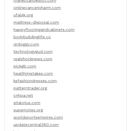
mahkotahokislot.com
onlinecancerpharm.com
ufalek.org
mattress-disposal.com
happyflooringandcabinets.com
bodybuildinglife.co
qrdoggy.com
technologygud.com
realshocknews.com
pickgb.com
healthmistakes.com
ksfashiondresses.com
patterntrader.org
cnhpa.net
sitalotus.com
supernotes.org
worldsportsempires.com
updatecentral360.com