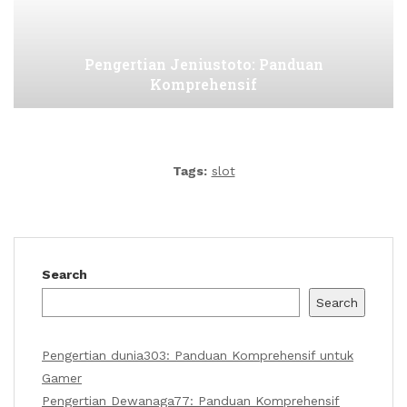
Pengertian Jeniustoto: Panduan
Komprehensif
Tags:
slot
Search
Search
Pengertian dunia303: Panduan Komprehensif untuk
Gamer
Pengertian Dewanaga77: Panduan Komprehensif