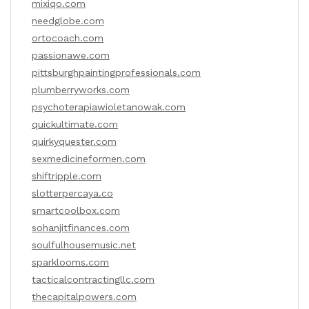
mixiqo.com
needglobe.com
ortocoach.com
passionawe.com
pittsburghpaintingprofessionals.com
plumberryworks.com
psychoterapiawioletanowak.com
quickultimate.com
quirkyquester.com
sexmedicineformen.com
shiftripple.com
slotterpercaya.co
smartcoolbox.com
sohanjitfinances.com
soulfulhousemusic.net
sparklooms.com
tacticalcontractingllc.com
thecapitalpowers.com