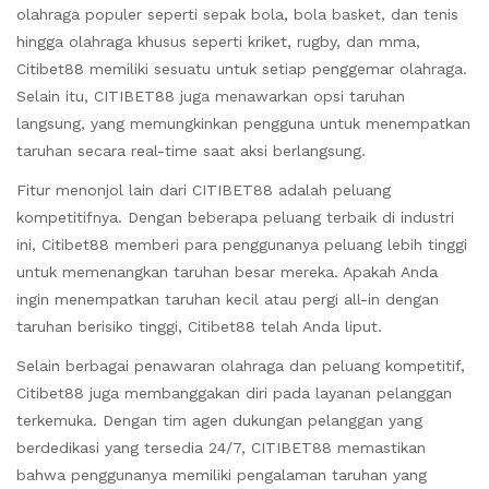
olahraga populer seperti sepak bola, bola basket, dan tenis
hingga olahraga khusus seperti kriket, rugby, dan mma,
Citibet88 memiliki sesuatu untuk setiap penggemar olahraga.
Selain itu, CITIBET88 juga menawarkan opsi taruhan
langsung, yang memungkinkan pengguna untuk menempatkan
taruhan secara real-time saat aksi berlangsung.
Fitur menonjol lain dari CITIBET88 adalah peluang
kompetitifnya. Dengan beberapa peluang terbaik di industri
ini, Citibet88 memberi para penggunanya peluang lebih tinggi
untuk memenangkan taruhan besar mereka. Apakah Anda
ingin menempatkan taruhan kecil atau pergi all-in dengan
taruhan berisiko tinggi, Citibet88 telah Anda liput.
Selain berbagai penawaran olahraga dan peluang kompetitif,
Citibet88 juga membanggakan diri pada layanan pelanggan
terkemuka. Dengan tim agen dukungan pelanggan yang
berdedikasi yang tersedia 24/7, CITIBET88 memastikan
bahwa penggunanya memiliki pengalaman taruhan yang