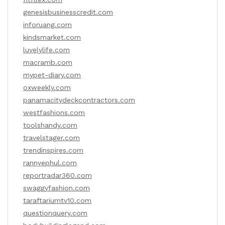
genesisbusinesscredit.com
inforuang.com
kindsmarket.com
luvelylife.com
macramb.com
mypet-diary.com
oxweekly.com
panamacitydeckcontractors.com
westfashions.com
toolshandy.com
travelstager.com
trendinspires.com
rannyephul.com
reportradar360.com
swaggyfashion.com
taraftariumtv10.com
questionquery.com