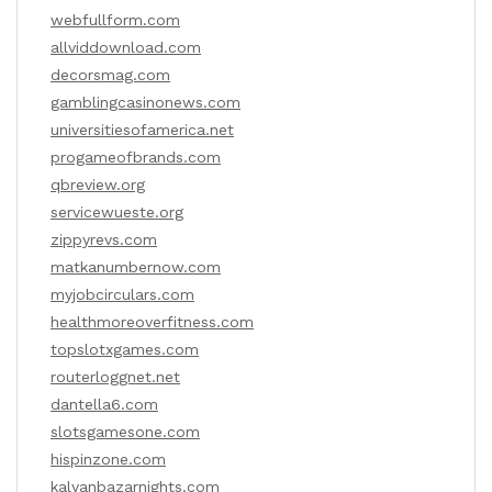
webfullform.com
allviddownload.com
decorsmag.com
gamblingcasinonews.com
universitiesofamerica.net
progameofbrands.com
qbreview.org
servicewueste.org
zippyrevs.com
matkanumbernow.com
myjobcirculars.com
healthmoreoverfitness.com
topslotxgames.com
routerloggnet.net
dantella6.com
slotsgamesone.com
hispinzone.com
kalyanbazarnights.com