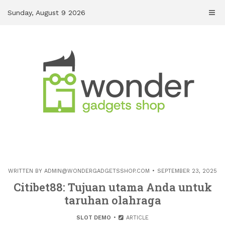
Skip
Sunday, August 9 2026
to
content
WRITTEN BY
ADMIN@WONDERGADGETSSHOP.COM
SEPTEMBER 23, 2025
Citibet88: Tujuan utama Anda untuk
taruhan olahraga
SLOT DEMO
ARTICLE