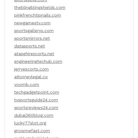
theblingblingshields.com
pinkfrenchtipnails.com
newgamestv.com
sportsgallerys.com
sportsmirrors.net
datasports.net
atasehirescortu.net
engineeringtechub.com
jerryescorts.com
attorneylegal.co
voomb.com
techgadgetpoint.com
tvsportsguide24.com
sportsreviews24.com
dubai360blog.com
lucky77slot.org
growmefast.com