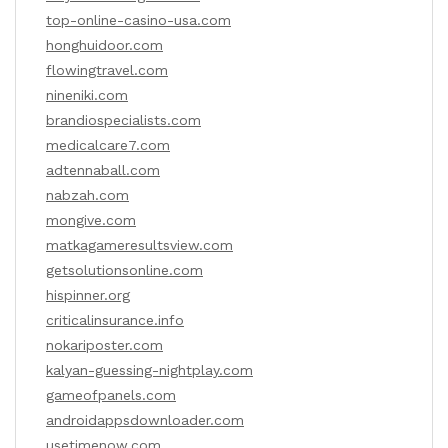
top-online-casino-usa.com
honghuidoor.com
flowingtravel.com
nineniki.com
brandiospecialists.com
medicalcare7.com
adtennaball.com
nabzah.com
mongive.com
matkagameresultsview.com
getsolutionsonline.com
hispinner.org
criticalinsurance.info
nokariposter.com
kalyan-guessing-nightplay.com
gameofpanels.com
androidappsdownloader.com
usetimenow.com