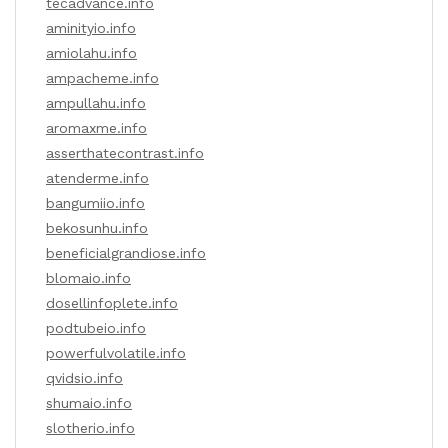
tecadvance.info
aminityio.info
amiolahu.info
ampacheme.info
ampullahu.info
aromaxme.info
asserthatecontrast.info
atenderme.info
bangumiio.info
bekosunhu.info
beneficialgrandiose.info
blomaio.info
dosellinfoplete.info
podtubeio.info
powerfulvolatile.info
qvidsio.info
shumaio.info
slotherio.info