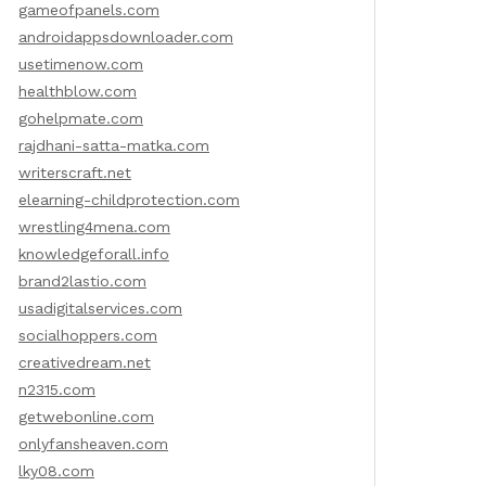
gameofpanels.com
androidappsdownloader.com
usetimenow.com
healthblow.com
gohelpmate.com
rajdhani-satta-matka.com
writerscraft.net
elearning-childprotection.com
wrestling4mena.com
knowledgeforall.info
brand2lastio.com
usadigitalservices.com
socialhoppers.com
creativedream.net
n2315.com
getwebonline.com
onlyfansheaven.com
lky08.com