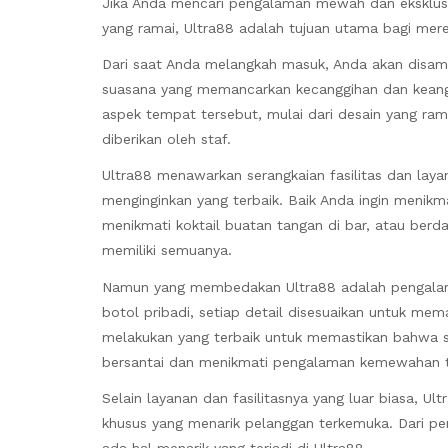
Jika Anda mencari pengalaman mewah dan eksklusif,
yang ramai, Ultra88 adalah tujuan utama bagi merek
Dari saat Anda melangkah masuk, Anda akan disa
suasana yang memancarkan kecanggihan dan keanggun
aspek tempat tersebut, mulai dari desain yang ra
diberikan oleh staf.
Ultra88 menawarkan serangkaian fasilitas dan lay
menginginkan yang terbaik. Baik Anda ingin menikm
menikmati koktail buatan tangan di bar, atau berd
memiliki semuanya.
Namun yang membedakan Ultra88 adalah pengalaman 
botol pribadi, setiap detail disesuaikan untuk mema
melakukan yang terbaik untuk memastikan bahwa s
bersantai dan menikmati pengalaman kemewahan t
Selain layanan dan fasilitasnya yang luar biasa, U
khusus yang menarik pelanggan terkemuka. Dari pena
ada hal menarik yang terjadi di Ultra88.