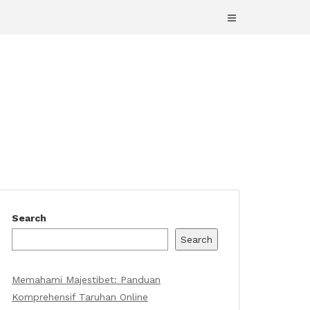
Search
Search
Memahami Majestibet: Panduan
Komprehensif Taruhan Online