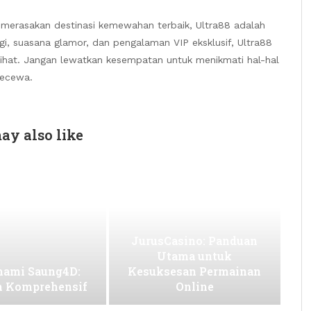
n merasakan destinasi kemewahan terbaik, Ultra88 adalah
i, suasana glamor, dan pengalaman VIP eksklusif, Ultra88
lihat. Jangan lewatkan kesempatan untuk menikmati hal-hal
kecewa.
ay also like
JurusCasino: Panduan
Utama untuk
ami Saung4D:
Kesuksesan Permainan
n Komprehensif
Online