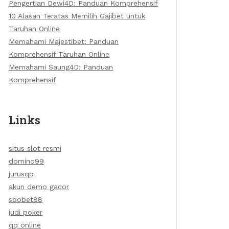
Pengertian Dewi4D: Panduan Komprehensif
10 Alasan Teratas Memilih Gajibet untuk
Taruhan Online
Memahami Majestibet: Panduan
Komprehensif Taruhan Online
Memahami Saung4D: Panduan
Komprehensif
Links
situs slot resmi
domino99
jurusqq
akun demo gacor
sbobet88
judi poker
qq online