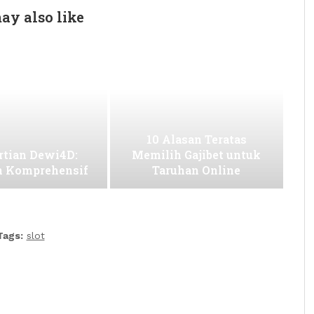
ay also like
10 Alasan Teratas
rtian Dewi4D:
Memilih Gajibet untuk
n Komprehensif
Taruhan Online
Tags:
slot