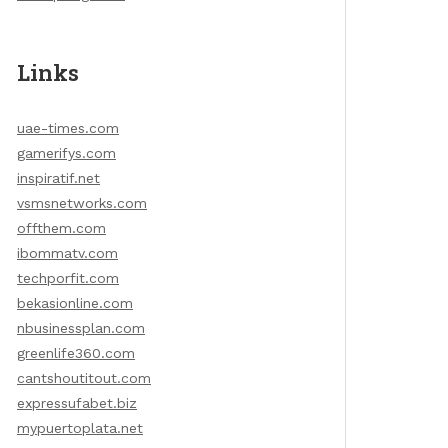
Links
uae-times.com
gamerifys.com
inspiratif.net
vsmsnetworks.com
offthem.com
ibommatv.com
techporfit.com
bekasionline.com
nbusinessplan.com
greenlife360.com
cantshoutitout.com
expressufabet.biz
mypuertoplata.net