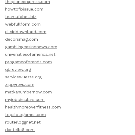
thepioneerxpress.com
howtofixissue.com
teamufabet.biz
webfullform.com
allviddownload.com
decorsmag.com
gamblingcasinonews.com
universitiesofamerica.net
progameofbrands.com
qbreview.org
servicewueste.org
zippyrevs.com
matkanumbernow.com
myjobcirculars.com
healthmoreoverfitness.com
topslotxgames.com
routerloggnet.net
dantella6.com