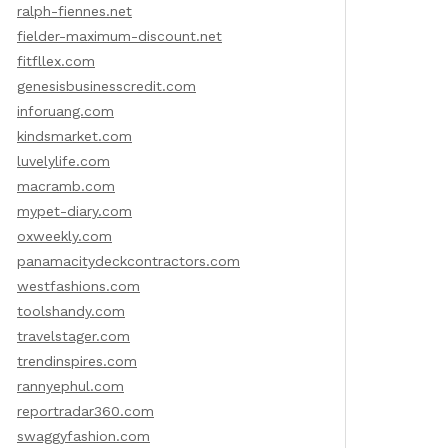
ralph-fiennes.net
fielder-maximum-discount.net
fitfllex.com
genesisbusinesscredit.com
inforuang.com
kindsmarket.com
luvelylife.com
macramb.com
mypet-diary.com
oxweekly.com
panamacitydeckcontractors.com
westfashions.com
toolshandy.com
travelstager.com
trendinspires.com
rannyephul.com
reportradar360.com
swaggyfashion.com