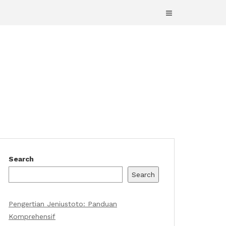
Search
Search
Pengertian Jeniustoto: Panduan
Komprehensif