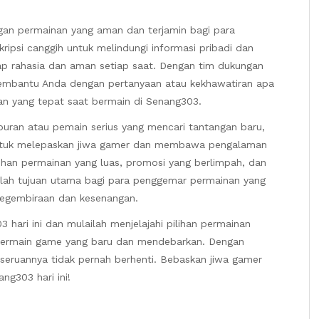
gan permainan yang aman dan terjamin bagi para
ripsi canggih untuk melindungi informasi pribadi dan
p rahasia dan aman setiap saat. Dengan tim dukungan
membantu Anda dengan pertanyaan atau kekhawatiran apa
an yang tepat saat bermain di Senang303.
uran atau pemain serius yang mencari tantangan baru,
ntuk melepaskan jiwa gamer dan membawa pengalaman
ihan permainan yang luas, promosi yang berlimpah, dan
lah tujuan utama bagi para penggemar permainan yang
kegembiraan dan kesenangan.
ari ini dan mulailah menjelajahi pilihan permainan
ermain game yang baru dan mendebarkan. Dengan
seruannya tidak pernah berhenti. Bebaskan jiwa gamer
g303 hari ini!