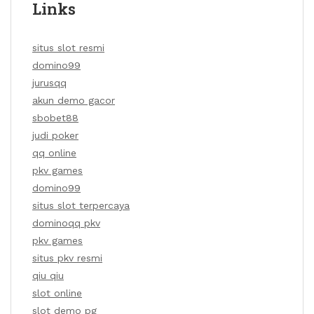
Links
situs slot resmi
domino99
jurusqq
akun demo gacor
sbobet88
judi poker
qq online
pkv games
domino99
situs slot terpercaya
dominoqq pkv
pkv games
situs pkv resmi
qiu qiu
slot online
slot demo pg