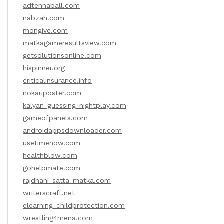
adtennaball.com
nabzah.com
mongive.com
matkagameresultsview.com
getsolutionsonline.com
hispinner.org
criticalinsurance.info
nokariposter.com
kalyan-guessing-nightplay.com
gameofpanels.com
androidappsdownloader.com
usetimenow.com
healthblow.com
gohelpmate.com
rajdhani-satta-matka.com
writerscraft.net
elearning-childprotection.com
wrestling4mena.com