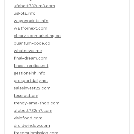
ufabett732um3.com
uskola.info
wagonpaints.info
waitfornext.com
clearvisionmarketing.co
quantum-code.co
whatnews.me
final-dream.com
finest-replica.net
gestioneinh.info
prosportdaily.net
salesinvest22.com
teseract.org
trendy-ama-shop.com
ufabett732m7.com
visiofood.com
droidwindow.com
freeprsubmission.com