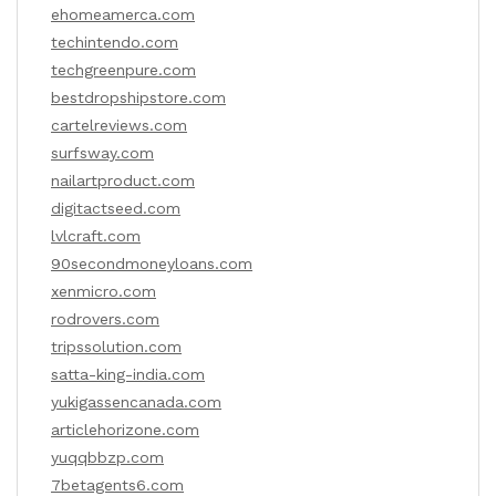
ehomeamerca.com
techintendo.com
techgreenpure.com
bestdropshipstore.com
cartelreviews.com
surfsway.com
nailartproduct.com
digitactseed.com
lvlcraft.com
90secondmoneyloans.com
xenmicro.com
rodrovers.com
tripssolution.com
satta-king-india.com
yukigassencanada.com
articlehorizone.com
yuqqbbzp.com
7betagents6.com