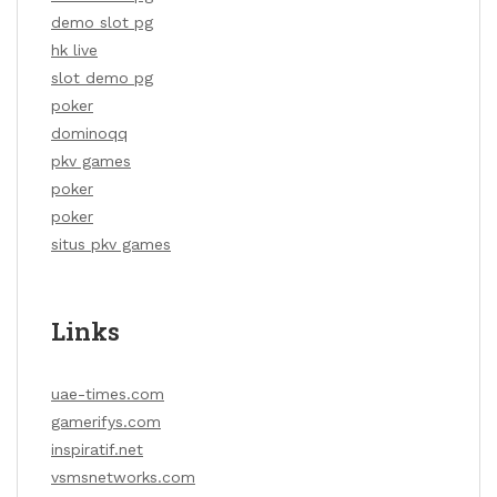
demo slot pg
hk live
slot demo pg
poker
dominoqq
pkv games
poker
poker
situs pkv games
Links
uae-times.com
gamerifys.com
inspiratif.net
vsmsnetworks.com