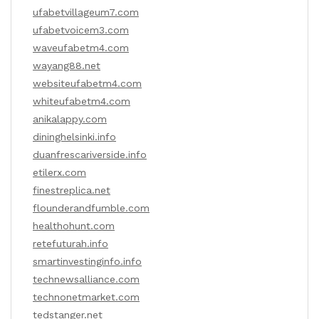
ufabetvillageum7.com
ufabetvoicem3.com
waveufabetm4.com
wayang88.net
websiteufabetm4.com
whiteufabetm4.com
anikalappy.com
dininghelsinki.info
duanfrescariverside.info
etilerx.com
finestreplica.net
flounderandfumble.com
healthohunt.com
retefuturah.info
smartinvestinginfo.info
technewsalliance.com
technonetmarket.com
tedstanger.net