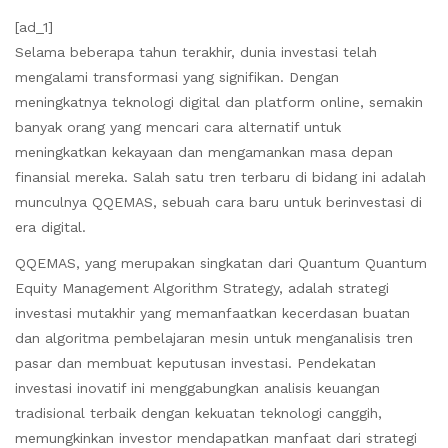
[ad_1]
Selama beberapa tahun terakhir, dunia investasi telah
mengalami transformasi yang signifikan. Dengan
meningkatnya teknologi digital dan platform online, semakin
banyak orang yang mencari cara alternatif untuk
meningkatkan kekayaan dan mengamankan masa depan
finansial mereka. Salah satu tren terbaru di bidang ini adalah
munculnya QQEMAS, sebuah cara baru untuk berinvestasi di
era digital.
QQEMAS, yang merupakan singkatan dari Quantum Quantum
Equity Management Algorithm Strategy, adalah strategi
investasi mutakhir yang memanfaatkan kecerdasan buatan
dan algoritma pembelajaran mesin untuk menganalisis tren
pasar dan membuat keputusan investasi. Pendekatan
investasi inovatif ini menggabungkan analisis keuangan
tradisional terbaik dengan kekuatan teknologi canggih,
memungkinkan investor mendapatkan manfaat dari strategi