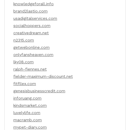
knowledgeforall.info
brand2lastio.com
usadigitalservices.com
socialhoppers.com
creativedream.net
n2315.com
getwebonline.com
onlyfansheaven.com
lky08.com
ralph-fiennes.net
fielder-maximum-discount.net
fitfllex.com
genesisbusinesscredit.com
inforuang.com
kindsmarket.com
luvelylife.com
macramb.com
mypet-diary.com