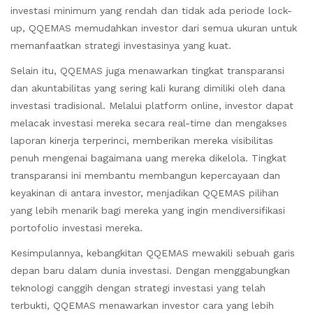
investasi minimum yang rendah dan tidak ada periode lock-
up, QQEMAS memudahkan investor dari semua ukuran untuk
memanfaatkan strategi investasinya yang kuat.
Selain itu, QQEMAS juga menawarkan tingkat transparansi
dan akuntabilitas yang sering kali kurang dimiliki oleh dana
investasi tradisional. Melalui platform online, investor dapat
melacak investasi mereka secara real-time dan mengakses
laporan kinerja terperinci, memberikan mereka visibilitas
penuh mengenai bagaimana uang mereka dikelola. Tingkat
transparansi ini membantu membangun kepercayaan dan
keyakinan di antara investor, menjadikan QQEMAS pilihan
yang lebih menarik bagi mereka yang ingin mendiversifikasi
portofolio investasi mereka.
Kesimpulannya, kebangkitan QQEMAS mewakili sebuah garis
depan baru dalam dunia investasi. Dengan menggabungkan
teknologi canggih dengan strategi investasi yang telah
terbukti, QQEMAS menawarkan investor cara yang lebih