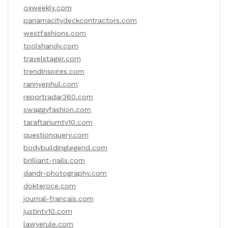
oxweekly.com
panamacitydeckcontractors.com
westfashions.com
toolshandy.com
travelstager.com
trendinspires.com
rannyephul.com
reportradar360.com
swaggyfashion.com
taraftariumtv10.com
questionquery.com
bodybuildinglegend.com
brilliant-nails.com
dandr-photography.com
dokteroce.com
journal-francais.com
justintv10.com
lawyerule.com