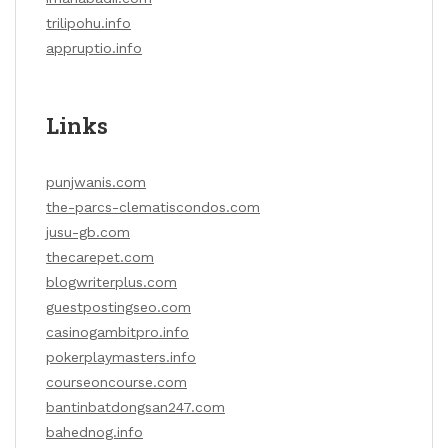
trilipohu.info
appruptio.info
Links
punjwanis.com
the-parcs-clematiscondos.com
jusu-gb.com
thecarepet.com
blogwriterplus.com
guestpostingseo.com
casinogambitpro.info
pokerplaymasters.info
courseoncourse.com
bantinbatdongsan247.com
bahednog.info