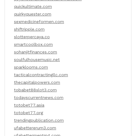
quickultimate.com
quirkyquester.com
sexmedicineformen.com
shiftripple.com
slotterpercaya.co
smartcoolbox.com
sohanjitfinances.com
soulfulhousemusic.net
sparklooms.com
tacticalcontractingllc.com
thecapitalpowers.com
tobabet88slot3.com
todayscurrentnews.com
totobet77.asia
totobet77.org
trendingpublication.com
ufabettererum3.com
ufabettermentm4.com