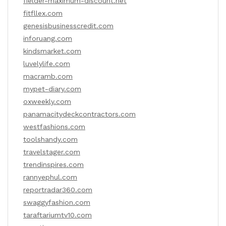
fielder-maximum-discount.net
fitfllex.com
genesisbusinesscredit.com
inforuang.com
kindsmarket.com
luvelylife.com
macramb.com
mypet-diary.com
oxweekly.com
panamacitydeckcontractors.com
westfashions.com
toolshandy.com
travelstager.com
trendinspires.com
rannyephul.com
reportradar360.com
swaggyfashion.com
taraftariumtv10.com