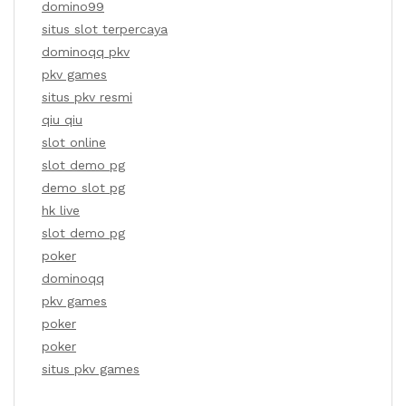
domino99
situs slot terpercaya
dominoqq pkv
pkv games
situs pkv resmi
qiu qiu
slot online
slot demo pg
demo slot pg
hk live
slot demo pg
poker
dominoqq
pkv games
poker
poker
situs pkv games