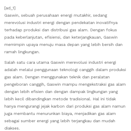
[ad_1]
Gaswin, sebuah perusahaan energi mutakhir, sedang
merevolusi industri energi dengan pendekatan inovatifnya
terhadap produksi dan distribusi gas alam. Dengan fokus
pada keberlanjutan, efisiensi, dan keterjangkauan, Gaswin
memimpin upaya menuju masa depan yang lebih bersih dan
ramah lingkungan.
Salah satu cara utama Gaswin merevolusi industri energi
adalah melalui penggunaan teknologi canggih dalam produksi
gas alam. Dengan menggunakan teknik dan peralatan
pengeboran canggih, Gaswin mampu mengekstraksi gas alam
dengan lebih efisien dan dengan dampak lingkungan yang
lebih kecil dibandingkan metode tradisional. Hal ini tidak
hanya mengurangi jejak karbon dari produksi gas alam namun
juga membantu menurunkan biaya, menjadikan gas alam
sebagai sumber energi yang lebih terjangkau dan mudah
diakses.