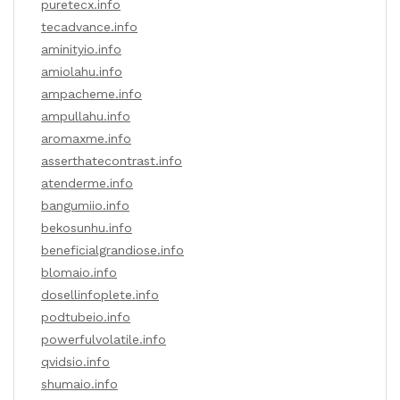
puretecx.info
tecadvance.info
aminityio.info
amiolahu.info
ampacheme.info
ampullahu.info
aromaxme.info
asserthatecontrast.info
atenderme.info
bangumiio.info
bekosunhu.info
beneficialgrandiose.info
blomaio.info
dosellinfoplete.info
podtubeio.info
powerfulvolatile.info
qvidsio.info
shumaio.info