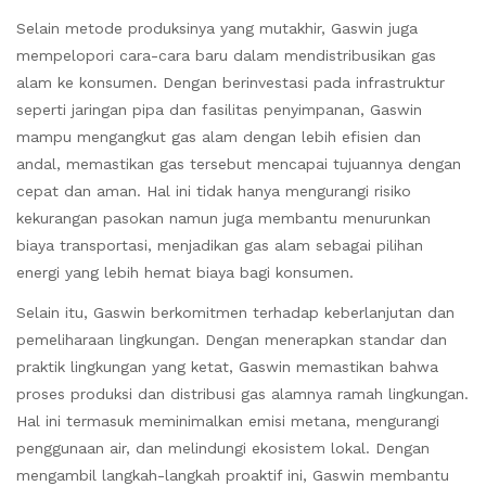
Selain metode produksinya yang mutakhir, Gaswin juga
mempelopori cara-cara baru dalam mendistribusikan gas
alam ke konsumen. Dengan berinvestasi pada infrastruktur
seperti jaringan pipa dan fasilitas penyimpanan, Gaswin
mampu mengangkut gas alam dengan lebih efisien dan
andal, memastikan gas tersebut mencapai tujuannya dengan
cepat dan aman. Hal ini tidak hanya mengurangi risiko
kekurangan pasokan namun juga membantu menurunkan
biaya transportasi, menjadikan gas alam sebagai pilihan
energi yang lebih hemat biaya bagi konsumen.
Selain itu, Gaswin berkomitmen terhadap keberlanjutan dan
pemeliharaan lingkungan. Dengan menerapkan standar dan
praktik lingkungan yang ketat, Gaswin memastikan bahwa
proses produksi dan distribusi gas alamnya ramah lingkungan.
Hal ini termasuk meminimalkan emisi metana, mengurangi
penggunaan air, dan melindungi ekosistem lokal. Dengan
mengambil langkah-langkah proaktif ini, Gaswin membantu