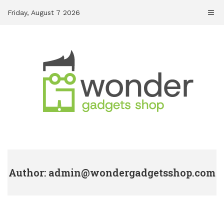
Skip
Friday, August 7 2026
to
content
Author:
admin@wondergadgetsshop.com