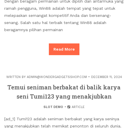
Dengan beragam permainan untuk dipilih dan antarmuka yang
ramah pengguna, Win88 adalah tempat yang tepat untuk
melepaskan semangat kompetitif Anda dan bersenang-
senang. Salah satu hal terbaik tentang Win88 adalah
beragamnya pilihan permainan
Read More
WRITTEN BY
ADMIN@WONDERGADGETSSHOP.COM
DECEMBER 11, 2024
Temui seniman berbakat di balik karya
seni Tumi123 yang menakjubkan
SLOT DEMO
ARTICLE
[ad_1] Tumi123 adalah seniman berbakat yang karya seninya
yang menakjubkan telah memikat penonton di seluruh dunia.