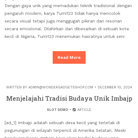
Dengan gaya unik yang memadukan teknik tradisional dengan
pengaruh modern, karya Tumi123 tidak hanya mencolok
secara visual tetapi juga menggugah pikiran dan resonan
secara emosional. Dilahirkan dan dibesarkan di sebuah kota
kecil di Nigeria, Tumi123 menemukan hasratnya untuk seni
Read More
WRITTEN BY
ADMIN@WONDERGADGETSSHOP.COM
DECEMBER 10, 2024
Menjelajahi Tradisi Budaya Unik Imbajp
SLOT DEMO
ARTICLE
[ad_1] Imbajp adalah sebuah desa kecil yang terletak di
pegunungan di wilayah terpencil di Amerika Selatan. Meski