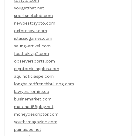
tostylo.com
yougetthat.net
sportsnetclub.com
newbestcrypto.com
oxfordsave.com
iclassicgames.com
saung-artikel.com
fasthokivip2.com
observersports.com
cryptominingplus.com
aquinoticiaspe.com
longhairedfrenchbulldog.com
lawyersforhire.co
businemarket.com
matahari88play.net
moneydescriptor.com
youthsmagazine.com
painaidee.net