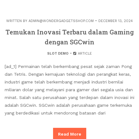
WRITTEN BY
ADMIN@WONDERGADGETSSHOP.COM
DECEMBER 13, 2024
Temukan Inovasi Terbaru dalam Gaming
dengan SGCwin
SLOT DEMO
ARTICLE
[ad_1] Permainan telah berkembang pesat sejak zaman Pong
dan Tetris. Dengan kemajuan teknologi dan perangkat keras,
industri game telah berkembang menjadi industri bernilai
miliaran dolar yang melayani para gamer dari segala usia dan
minat. Salah satu perusahaan yang terdepan dalam inovasi ini
adalah SGCwin. SGCwin adalah perusahaan game terkemuka
yang berdedikasi untuk mendorong batasan dari
Read More