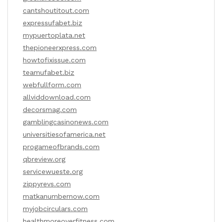
cantshoutitout.com
expressufabet.biz
mypuertoplata.net
thepioneerxpress.com
howtofixissue.com
teamufabet.biz
webfullform.com
allviddownload.com
decorsmag.com
gamblingcasinonews.com
universitiesofamerica.net
progameofbrands.com
qbreview.org
servicewueste.org
zippyrevs.com
matkanumbernow.com
myjobcirculars.com
healthmoreoverfitness.com