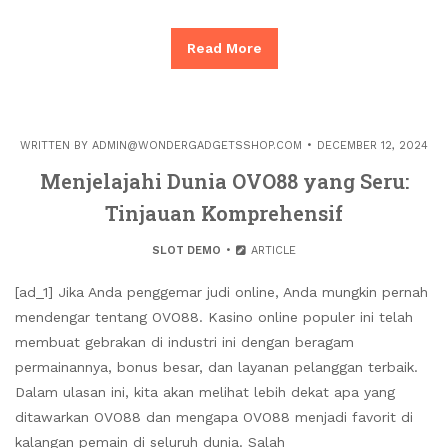
Read More
WRITTEN BY
ADMIN@WONDERGADGETSSHOP.COM
DECEMBER 12, 2024
Menjelajahi Dunia OVO88 yang Seru:
Tinjauan Komprehensif
SLOT DEMO
ARTICLE
[ad_1] Jika Anda penggemar judi online, Anda mungkin pernah
mendengar tentang OVO88. Kasino online populer ini telah
membuat gebrakan di industri ini dengan beragam
permainannya, bonus besar, dan layanan pelanggan terbaik.
Dalam ulasan ini, kita akan melihat lebih dekat apa yang
ditawarkan OVO88 dan mengapa OVO88 menjadi favorit di
kalangan pemain di seluruh dunia. Salah