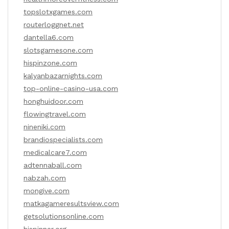
topslotxgames.com
routerloggnet.net
dantella6.com
slotsgamesone.com
hispinzone.com
kalyanbazarnights.com
top-online-casino-usa.com
honghuidoor.com
flowingtravel.com
nineniki.com
brandiospecialists.com
medicalcare7.com
adtennaball.com
nabzah.com
mongive.com
matkagameresultsview.com
getsolutionsonline.com