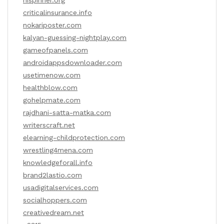
hispinner.org
criticalinsurance.info
nokariposter.com
kalyan-guessing-nightplay.com
gameofpanels.com
androidappsdownloader.com
usetimenow.com
healthblow.com
gohelpmate.com
rajdhani-satta-matka.com
writerscraft.net
elearning-childprotection.com
wrestling4mena.com
knowledgeforall.info
brand2lastio.com
usadigitalservices.com
socialhoppers.com
creativedream.net