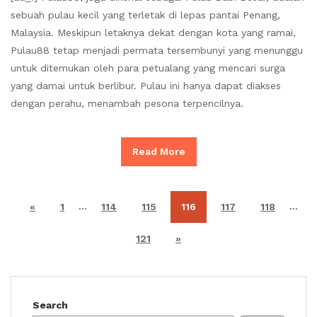
sebuah pulau kecil yang terletak di lepas pantai Penang,
Malaysia. Meskipun letaknya dekat dengan kota yang ramai,
Pulau88 tetap menjadi permata tersembunyi yang menunggu
untuk ditemukan oleh para petualang yang mencari surga
yang damai untuk berlibur. Pulau ini hanya dapat diakses
dengan perahu, menambah pesona terpencilnya.
Read More
…
…
«
1
114
115
116
117
118
121
»
Search