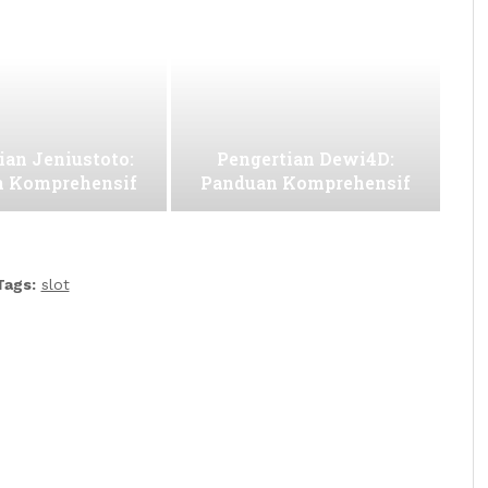
ian Jeniustoto:
Pengertian Dewi4D:
n Komprehensif
Panduan Komprehensif
Tags:
slot