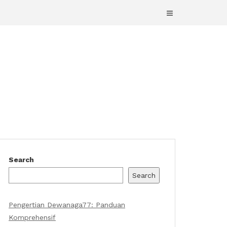
Search
Search
Pengertian Dewanaga77: Panduan
Komprehensif