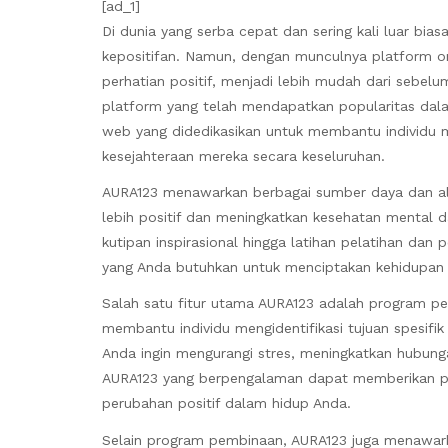
[ad_1]
Di dunia yang serba cepat dan sering kali luar bi
kepositifan. Namun, dengan munculnya platform o
perhatian positif, menjadi lebih mudah dari sebel
platform yang telah mendapatkan popularitas dala
web yang didedikasikan untuk membantu individu 
kesejahteraan mereka secara keseluruhan.
AURA123 menawarkan berbagai sumber daya dan al
lebih positif dan meningkatkan kesehatan mental d
kutipan inspirasional hingga latihan pelatihan dan
yang Anda butuhkan untuk menciptakan kehidupan 
Salah satu fitur utama AURA123 adalah program pe
membantu individu mengidentifikasi tujuan spesi
Anda ingin mengurangi stres, meningkatkan hubunga
AURA123 yang berpengalaman dapat memberikan 
perubahan positif dalam hidup Anda.
Selain program pembinaan, AURA123 juga menawarka