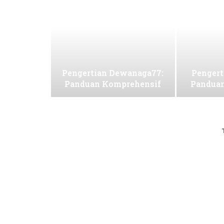
Pengertian Dewanaga77:
Pengert
Panduan Komprehensif
Pandua