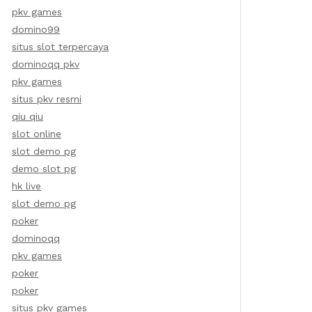
pkv games
domino99
situs slot terpercaya
dominoqq pkv
pkv games
situs pkv resmi
qiu qiu
slot online
slot demo pg
demo slot pg
hk live
slot demo pg
poker
dominoqq
pkv games
poker
poker
situs pkv games