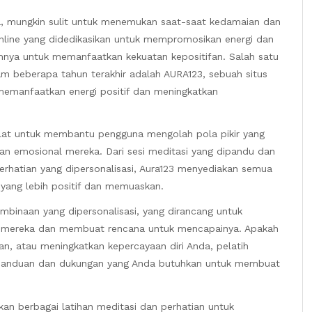
asa, mungkin sulit untuk menemukan saat-saat kedamaian dan
nline yang didedikasikan untuk mempromosikan energi dan
umnya untuk memanfaatkan kekuatan kepositifan. Salah satu
m beberapa tahun terakhir adalah AURA123, sebuah situs
memanfaatkan energi positif dan meningkatkan
at untuk membantu pengguna mengolah pola pikir yang
an emosional mereka. Dari sesi meditasi yang dipandu dan
 perhatian yang dipersonalisasi, Aura123 menyediakan semua
yang lebih positif dan memuaskan.
mbinaan yang dipersonalisasi, yang dirancang untuk
fik mereka dan membuat rencana untuk mencapainya. Apakah
n, atau meningkatkan kepercayaan diri Anda, pelatih
panduan dan dukungan yang Anda butuhkan untuk membuat
n berbagai latihan meditasi dan perhatian untuk