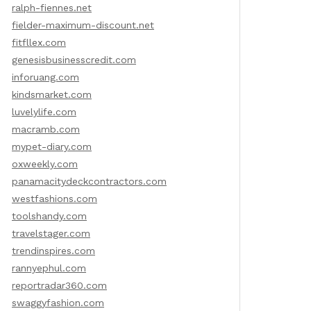
ralph-fiennes.net
fielder-maximum-discount.net
fitfllex.com
genesisbusinesscredit.com
inforuang.com
kindsmarket.com
luvelylife.com
macramb.com
mypet-diary.com
oxweekly.com
panamacitydeckcontractors.com
westfashions.com
toolshandy.com
travelstager.com
trendinspires.com
rannyephul.com
reportradar360.com
swaggyfashion.com