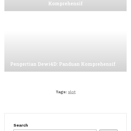
Komprehensif
Pengertian Dewi4D: Panduan Komprehensif
Tags:
slot
Search