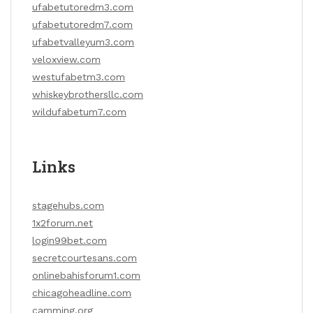
ufabetutoredm3.com
ufabetutoredm7.com
ufabetvalleyum3.com
veloxview.com
westufabetm3.com
whiskeybrothersllc.com
wildufabetum7.com
Links
stagehubs.com
1x2forum.net
login99bet.com
secretcourtesans.com
onlinebahisforum1.com
chicagoheadline.com
camming.org