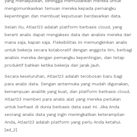
yang menakjubkan, sehingga memudahkan mereka untuk
mengomunikasikan temuan mereka kepada pemangku
kepentingan dan membuat keputusan berdasarkan data.
Selain itu, Atlas123 adalah platform berbasis cloud, yang
berarti analis dapat mengakses data dan analisis mereka dari
mana saja, kapan saja. Fleksibilitas ini memungkinkan analis
untuk bekerja secara kolaboratif dengan anggota tim, berbagi
analisis mereka dengan pemangku kepentingan, dan tetap
produktif bahkan ketika bekerja dari jarak jauh.
Secara keseluruhan, Atlas123 adalah terobosan baru bagi
para analis data. Dengan antarmuka yang mudah digunakan,
kemampuan analitik yang kuat, dan platform berbasis cloud,
Atlas123 memberi para analis alat yang mereka perlukan
untuk berhasil di dunia berbasis data saat ini. Jika Anda
seorang analis data yang ingin meningkatkan keterampilan
Anda, Atlas123 adalah platform yang perlu Anda ketahui.
[ad_2]