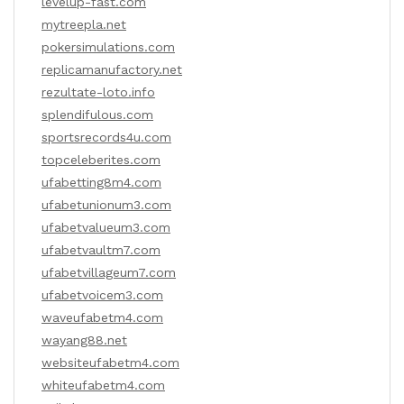
levelup-fast.com
mytreepla.net
pokersimulations.com
replicamanufactory.net
rezultate-loto.info
splendifulous.com
sportsrecords4u.com
topceleberites.com
ufabetting8m4.com
ufabetunionum3.com
ufabetvalueum3.com
ufabetvaultm7.com
ufabetvillageum7.com
ufabetvoicem3.com
waveufabetm4.com
wayang88.net
websiteufabetm4.com
whiteufabetm4.com