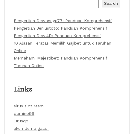
Search
Pengertian Dewanaga77: Panduan Komprehensif
Pengertian Jeniustoto: Panduan Komprehensif
Pengertian Dewi4D: Panduan Komprehensif
10 Alasan Teratas Memilih Gajibet untuk Taruhan
Online
Memahami Majestibet: Panduan Komprehensif
Taruhan Online
Links
situs slot resmi
domino99
jurusqq
akun demo gacor