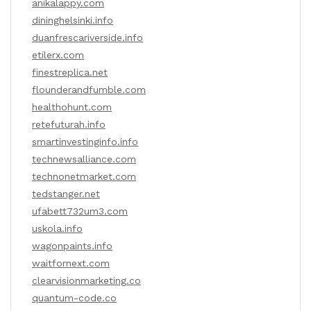
anikalappy.com
dininghelsinki.info
duanfrescariverside.info
etilerx.com
finestreplica.net
flounderandfumble.com
healthohunt.com
retefuturah.info
smartinvestinginfo.info
technewsalliance.com
technonetmarket.com
tedstanger.net
ufabett732um3.com
uskola.info
wagonpaints.info
waitfornext.com
clearvisionmarketing.co
quantum-code.co