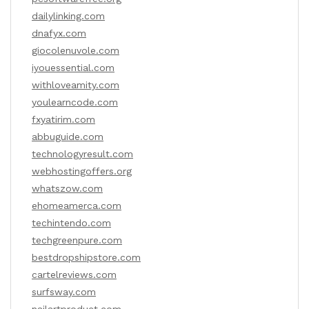
dailylinking.com
dnafyx.com
giocolenuvole.com
iyouessential.com
withloveamity.com
youlearncode.com
fxyatirim.com
abbuguide.com
technologyresult.com
webhostingoffers.org
whatszow.com
ehomeamerca.com
techintendo.com
techgreenpure.com
bestdropshipstore.com
cartelreviews.com
surfsway.com