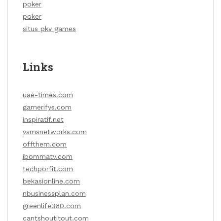
poker
poker
situs pkv games
Links
uae-times.com
gamerifys.com
inspiratif.net
vsmsnetworks.com
offthem.com
ibommatv.com
techporfit.com
bekasionline.com
nbusinessplan.com
greenlife360.com
cantshoutitout.com