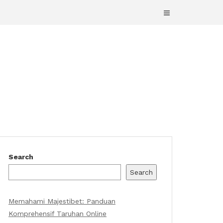
Search
Search
Memahami Majestibet: Panduan
Komprehensif Taruhan Online