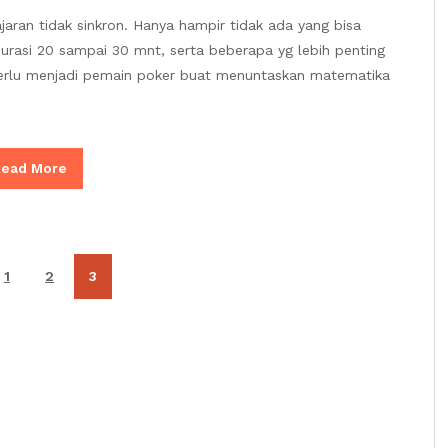
jaran tidak sinkron. Hanya hampir tidak ada yang bisa
durasi 20 sampai 30 mnt, serta beberapa yg lebih penting
 perlu menjadi pemain poker buat menuntaskan matematika
ead More
1
2
3