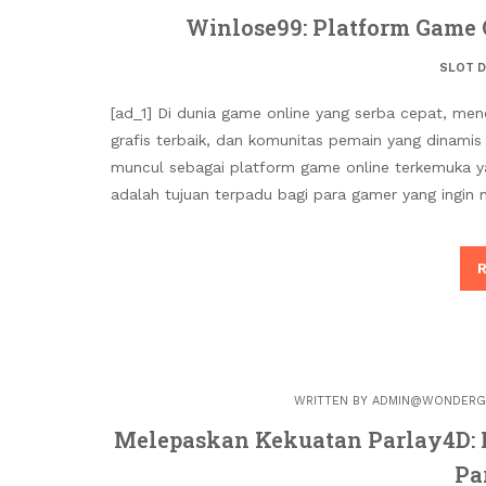
Winlose99: Platform Game 
SLOT 
[ad_1] Di dunia game online yang serba cepat, m
grafis terbaik, dan komunitas pemain yang dinami
muncul sebagai platform game online terkemuka y
adalah tujuan terpadu bagi para gamer yang ingi
R
WRITTEN BY
ADMIN@WONDERG
Melepaskan Kekuatan Parlay4D: 
Pa